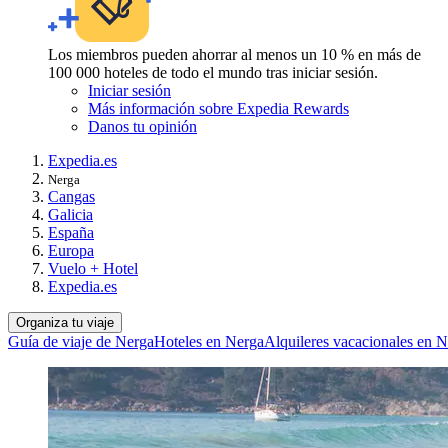
Los miembros pueden ahorrar al menos un 10 % en más de
100 000 hoteles de todo el mundo tras iniciar sesión.
Iniciar sesión
Más información sobre Expedia Rewards
Danos tu opinión
Expedia.es
Nerga
Cangas
Galicia
España
Europa
Vuelo + Hotel
Expedia.es
Organiza tu viaje
Guía de viaje de Nerga
Hoteles en Nerga
Alquileres vacacionales en 