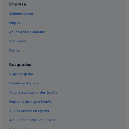
Castillos en Nigrán
Empresa
Campings de caravanas en Panxón
Quiénes somos
Hoteles con spa en Vigo
Empleo
Bouzas hoteles
Anuncia tu alojamiento
Hoteles de 5 estrellas en Panxón
Publicidad
Campings de caravanas en Nigrán
Prensa
Apartamentos en Panxón
Hoteles cerca de Illa de Toralla
Búsquedas
Baiona hoteles
Viajes a España
Islas Cíes hoteles
Hoteles en España
Apartamentos en Nigrán
Alquileres vacacionales España
Hoteles cerca de Playa del Vao
Paquetes de viaje a España
Cabañas en Chandebrito
Vuelos baratos en España
Casas privadas de vacaciones en A Xesteira
Alquiler de coches en España
Casas rurales en Chandebrito