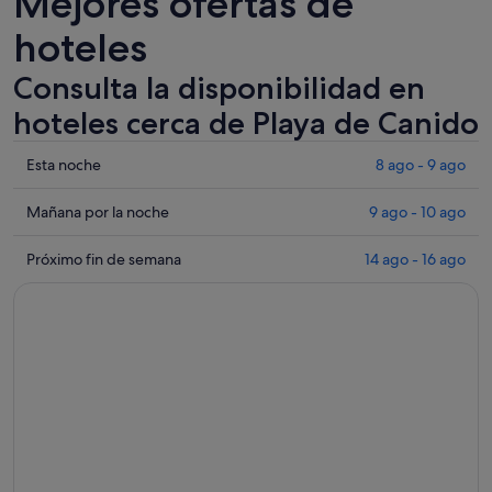
Mejores ofertas de
pestaña
hoteles
nueva
Consulta la disponibilidad en
hoteles cerca de Playa de Canido
Comprueba
Esta noche
8 ago - 9 ago
los
precios
Comprueba
Mañana por la noche
9 ago - 10 ago
cerca
los
de
precios
Comprueba
Próximo fin de semana
14 ago - 16 ago
Playa
cerca
los
de
de
precios
Canido
Playa
cerca
para
de
de
esta
Canido
Playa
noche,
para
de
8
mañana
Canido
ago
por
para
-
la
el
9
noche,
próximo