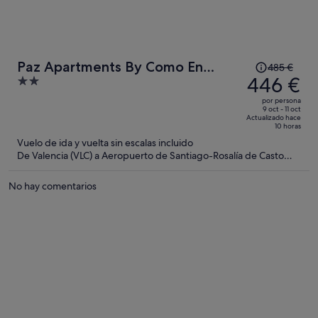
El
Paz Apartments By Como En
485 €
precio
446 €
2
Casa
era
out
por persona
de
of
9 oct - 11 oct
Actualizado hace
485 €,
5
10 horas
ahora
Vuelo de ida y vuelta sin escalas incluido
es
De Valencia (VLC) a Aeropuerto de Santiago-Rosalía de Casto
(SCQ)
de
446 €
No hay comentarios
por
persona