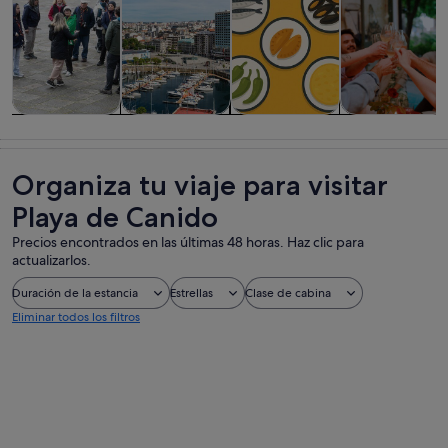
Visitas guiadas
Historia y
Visitas
Comidas,
y excursiones
cultura
privadas y
bebidas y vida
de un día
personalizadas
nocturna
Organiza tu viaje para visitar
Playa de Canido
Precios encontrados en las últimas 48 horas. Haz clic para
actualizarlos.
Duración de la estancia
Estrellas
Clase de cabina
Eliminar todos los filtros