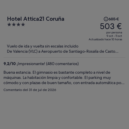
El
Hotel Attica21 Coruña
685 €
precio
503 €
4
era
out
por persona
de
of
9 oct - 11 oct
Actualizado hace 10 horas
685 €,
5
Vuelo de ida y vuelta sin escalas incluido
ahora
De Valencia (VLC) a Aeropuerto de Santiago-Rosalía de Casto
es
(SCQ)
de
9,2
/
10
¡Impresionante! (480 comentarios)
503 €
por
Buena estancia. El gimnasio es bastante completo a nivel de
máquinas. La habitación limpia y confortable. El parking muy
persona
cómodo y con plazas de buen tamaño, con entrada automática por
matrícula. ¡Para repetir!
Comentario del 31 de jul de 2026