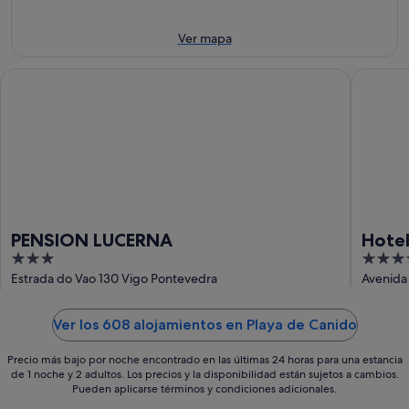
ago
9
fin
ago
de
Ver mapa
-
semana,
10
14
PENSION LUCERNA
Hotel At
ago
ago
-
16
ago
PENSION LUCERNA
Hotel
3
4.5
Well
out
out
Estrada do Vao 130 Vigo Pontevedra
Avenida 
of
of
5
5
Ver los 608 alojamientos en Playa de Canido
Precio más bajo por noche encontrado en las últimas 24 horas para una estancia
de 1 noche y 2 adultos. Los precios y la disponibilidad están sujetos a cambios.
Pueden aplicarse términos y condiciones adicionales.