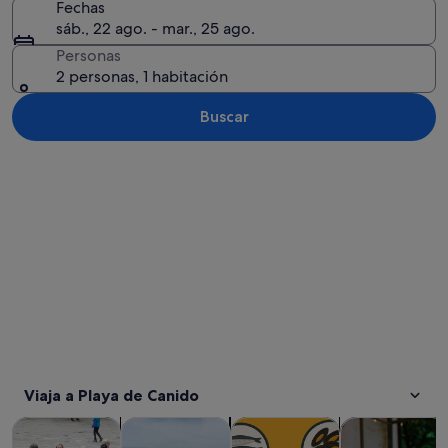
Fechas
sáb., 22 ago. - mar., 25 ago.
Personas
2 personas, 1 habitación
Buscar
Ver mapa
Viaja a Playa de Canido
Se abre en una pestaña nue
Se abre en una pesta
Visitas guiadas y excursiones de un día
Historia y cultura
Visitas privadas y personaliza
Comidas, bebid