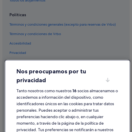
Todos los alojamientos
Albergues en Nigrán
A Xesteira hoteles
Políticas
Casas de campo en Nigrán
Términos y condiciones generales (excepto para reservas de Vrbo)
Coia hoteles
Términos y condiciones de Vrbo
Hoteles cerca de Hotel Carlos I Silgar Spa
Accesibilidad
Condominios en Panxón
Privacidad
Vigo hoteles
Cookies
Casas rurales en Nigrán
Nos preocupamos por tu
Condiciones de uso
Sayanes hoteles
privacidad
Información legal/contacto
Pensiones en Nigrán
Pautas sobre el contenido y cómo denunciar contenido
Tanto nosotros como nuestros
16
socios almacenamos o
Hoteles cerca de Mirador de Monteferro
accedemos a información del dispositivo, como
Casas de huéspedes en Nigrán
identificadores únicos en las cookies para tratar datos
Ayuda
personales. Puedes aceptar o administrar tus
Hoteles cerca de Playa de Canido
Ayuda
preferencias haciendo clic abajo o, en cualquier
Hoteles cerca de Playa de Samil
momento, a través de la página de la política de
Cancelar un vuelo
Hoteles cerca de Playa de Patos
privacidad. Tus preferencias se notificarán a nuestros