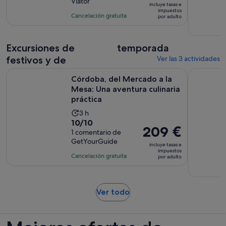
Viator
10
la
incluye tasas e
es
impuestos
con
actividad
Cancelación gratuita
por adulto
de
8
es
40 €
comentarios
de
por
Excursiones de
2 horas
temporada
adulto
y
festivos y de
Ver las 3 actividades
30 minutos
Córdoba, del Mercado a la Mesa: Una aventura culinaria prác
Descubrir l
Córdoba, del Mercado a la
Mesa: Una aventura culinaria
práctica
La
3 h
10.0
10/10
duración
El
209 €
sobre
1 comentario de
de
precio
GetYourGuide
10
la
incluye tasas e
es
impuestos
con
actividad
Cancelación gratuita
por adulto
de
1
es
209 €
comentario
de
por
3 horas
Se
adulto
Ver todo
abre
en
una