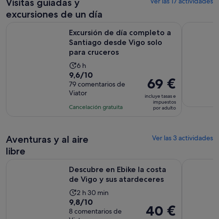
Visitas guiadas y
Ver las 17 actividades
excursiones de un día
Excursión de día completo a Santiago desde Vigo solo para
Bodegas Gr
Excursión de día completo a
Santiago desde Vigo solo
para cruceros
La
6 h
9.6
9,6/10
duración
El
69 €
sobre
79 comentarios de
de
precio
Viator
10
la
incluye tasas e
es
impuestos
con
actividad
Cancelación gratuita
por adulto
de
79
es
69 €
comentarios
de
por
6 horas
Aventuras y al aire
Ver las 3 actividades
adulto
libre
Se abre
Descubre en Ebike la costa de Vigo y sus atardeceres
Tour en bi
Descubre en Ebike la costa
de Vigo y sus atardeceres
La
2 h 30 min
9.8
9,8/10
duración
El
40 €
sobre
8 comentarios de
de
precio