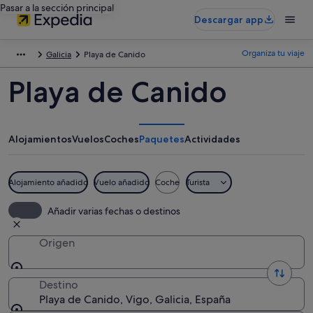
Pasar a la sección principal
Descargar app
Organiza tu viaje
Galicia
Playa de Canido
Playa de Canido
Alojamientos
Vuelos
Coches
Paquetes
Actividades
Alojamiento añadido
Vuelo añadido
Coche
Turista
Añadir varias fechas o destinos
Origen
Destino
Playa de Canido, Vigo, Galicia, España