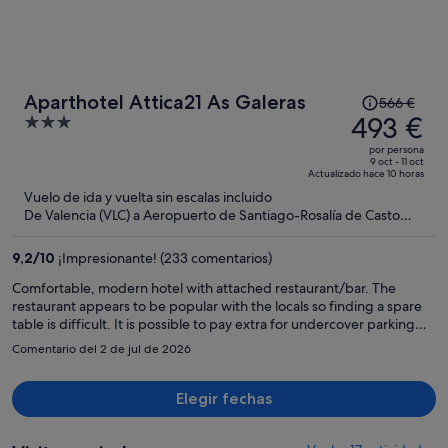
El
Aparthotel Attica21 As Galeras
566 €
precio
493 €
3
era
out
por persona
de
of
9 oct - 11 oct
Actualizado hace 10 horas
566 €,
5
Vuelo de ida y vuelta sin escalas incluido
ahora
De Valencia (VLC) a Aeropuerto de Santiago-Rosalía de Casto
es
(SCQ)
de
9,2
/
10
¡Impresionante! (233 comentarios)
493 €
por
Comfortable, modern hotel with attached restaurant/bar. The
restaurant appears to be popular with the locals so finding a spare
persona
table is difficult. It is possible to pay extra for undercover parking
but it isn't really necessary as there is lots of free parking on the
Comentario del 2 de jul de 2026
street.
Elegir fechas