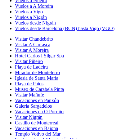
Vuelos a Piñeiro
Vuelos a A Moreira
Vuelos a Vigo
Vuelos a Nigrán
Vuelos desde Nigrán
Vuelos desde Barcelona (BCN) hasta Vigo (VGO)
Visitar Chandebrito
Visitar A Carrasca
Visitar A Moreira
Hotel Carlos I Silgar Spa
Visitar Piñeiro
Playa de Ladeira
Mirador de Monteferro
Iglesia de Santa María
Playa de Patos
Museo de Carabela Pinta
Visitar Mañufe
Vacaciones en Panxón
Galería Sargadelos
Vacaciones en O Porriño
Visitar Nigrán
Castillo de Monterreal
Vacaciones en Baiona
Templo Votivo del Mar