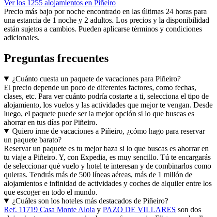
Ver los 1255 alojamientos en Piñeiro
Precio más bajo por noche encontrado en las últimas 24 horas para
una estancia de 1 noche y 2 adultos. Los precios y la disponibilidad
están sujetos a cambios. Pueden aplicarse términos y condiciones
adicionales.
Preguntas frecuentes
¿Cuánto cuesta un paquete de vacaciones para Piñeiro?
El precio depende un poco de diferentes factores, como fechas,
clases, etc. Para ver cuánto podría costarte a ti, selecciona el tipo de
alojamiento, los vuelos y las actividades que mejor te vengan. Desde
luego, el paquete puede ser la mejor opción si lo que buscas es
ahorrar en tus días por Piñeiro.
Quiero irme de vacaciones a Piñeiro, ¿cómo hago para reservar
un paquete barato?
Reservar un paquete es tu mejor baza si lo que buscas es ahorrar en
tu viaje a Piñeiro. Y, con Expedia, es muy sencillo. Tú te encargarás
de seleccionar qué vuelo y hotel te interesan y de combinarlos como
quieras. Tendrás más de 500 líneas aéreas, más de 1 millón de
alojamientos e infinidad de actividades y coches de alquiler entre los
que escoger en todo el mundo.
¿Cuáles son los hoteles más destacados de Piñeiro?
Ref. 11719 Casa Monte Aloia
y
PAZO DE VILLARES
son dos