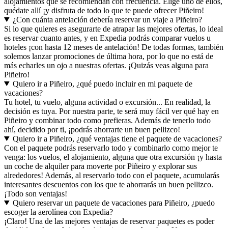
alojamientos que se recomiendan con frecuencia. Elige uno de ellos,
quédate allí ¡y disfruta de todo lo que te puede ofrecer Piñeiro!
¿Con cuánta antelación debería reservar un viaje a Piñeiro?
Si lo que quieres es asegurarte de atrapar las mejores ofertas, lo ideal
es reservar cuanto antes, y en Expedia podrás comparar vuelos u
hoteles ¡con hasta 12 meses de antelación! De todas formas, también
solemos lanzar promociones de última hora, por lo que no está de
más echarles un ojo a nuestras ofertas. ¡Quizás veas alguna para
Piñeiro!
Quiero ir a Piñeiro, ¿qué puedo incluir en mi paquete de
vacaciones?
Tu hotel, tu vuelo, alguna actividad o excursión... En realidad, la
decisión es tuya. Por nuestra parte, te será muy fácil ver qué hay en
Piñeiro y combinar todo como prefieras. Además de tenerlo todo
ahí, decidido por ti, ¡podrás ahorrarte un buen pellizco!
Quiero ir a Piñeiro, ¿qué ventajas tiene el paquete de vacaciones?
Con el paquete podrás reservarlo todo y combinarlo como mejor te
venga: los vuelos, el alojamiento, alguna que otra excursión ¡y hasta
un coche de alquiler para moverte por Piñeiro y explorar sus
alrededores! Además, al reservarlo todo con el paquete, acumularás
interesantes descuentos con los que te ahorrarás un buen pellizco.
¡Todo son ventajas!
Quiero reservar un paquete de vacaciones para Piñeiro, ¿puedo
escoger la aerolínea con Expedia?
¡Claro! Una de las mejores ventajas de reservar paquetes es poder