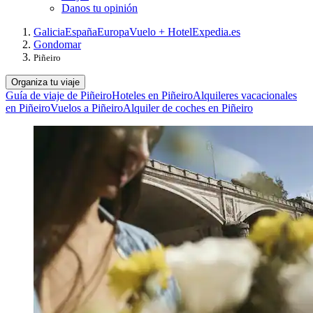
Danos tu opinión
Galicia
España
Europa
Vuelo + Hotel
Expedia.es
Gondomar
Piñeiro
Organiza tu viaje
Guía de viaje de Piñeiro
Hoteles en Piñeiro
Alquileres vacacionales
en Piñeiro
Vuelos a Piñeiro
Alquiler de coches en Piñeiro