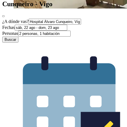
Cunqueiro - Vigo
¿A dónde vas?
Fechas
Personas
Buscar