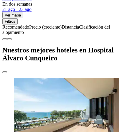
En dos semanas
21 ago - 23 ago
Ver mapa
Filtros
Recomendado
Precio (creciente)
Distancia
Clasificación del
alojamiento
Nuestros mejores hoteles en Hospital
Álvaro Cunqueiro