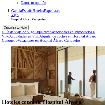
Danos tu opinión
Galicia
España
Hoteles
Expedia.es
Vigo
Hospital Álvaro Cunqueiro
Organiza tu viaje
Guía de viaje de Vigo
Alquileres vacacionales en Vigo
Vuelos a
Vigo
Actividades en Vigo
Alquiler de coches en Hospital Álvaro
Cunqueiro
Vacaciones en Hospital Álvaro Cunqueiro
Hoteles cerca de Hospital Álvaro