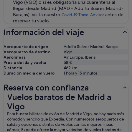
Vigo (VGO) o si es obligatoria una cuarentena al
llegar desde Madrid (MAD - Adolfo Suárez Madrid-
Barajas), visita nuestro
antes de
Covid-19 Travel Advisor
reservar tu vuelo.
Información del viaje
Aeropuerto de origen
Adolfo Suárez Madrid-Barajas
Aeropuerto de destino
Vigo
Aerolíneas
Air Europa, Iberia
Precio de ida y vuelta
58 €
Distancia
462
km
Duración media del vuelo
1 hora y 15 minutos
Reserva con confianza
Vuelos baratos de Madrid a Vigo
Vuelos baratos de Madrid a
Vigo
Para buscar billetes de avión de Madrid a Vigo, no hay nada más
cómodo y sencillo que Expedia. Con numerosos aeropuertos de
salida y opciones distintas de vuelos con las mejores líneas
aéreas, Expedia ofrece la mayor variedad de vuelos baratos de