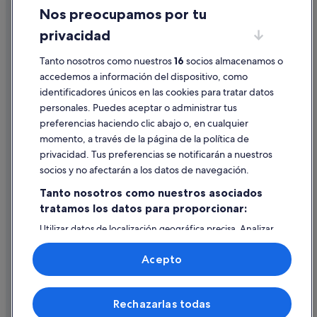
Nos preocupamos por tu
Condiciones de uso
privacidad
Información legal/contacto
Tanto nosotros como nuestros
16
socios almacenamos o
Pautas sobre el contenido y cómo denunciar contenido
accedemos a información del dispositivo, como
identificadores únicos en las cookies para tratar datos
Ayuda
personales. Puedes aceptar o administrar tus
Ayuda
preferencias haciendo clic abajo o, en cualquier
momento, a través de la página de la política de
Cancelar un vuelo
privacidad. Tus preferencias se notificarán a nuestros
Cancelar una reserva de hotel o de un alquiler vacacional
socios y no afectarán a los datos de navegación.
Plazos de reembolso
Tanto nosotros como nuestros asociados
tratamos los datos para proporcionar:
Utilizar un cupón de Expedia
Utilizar datos de localización geográfica precisa. Analizar
Documentos para viajes internacionales
activamente las características del dispositivo para su
identificación. Almacenar la información en un dispositivo
Acepto
y/o acceder a ella. Publicidad y contenido personalizados,
medición de publicidad y contenido, investigación de
audiencia y desarrollo de servicios.
© 2026 Expedia, Inc., una empresa de Expedia Group. Todos los
Rechazarlas todas
Lista de asociados (proveedores)
derechos reservados. Expedia y el logotipo de Expedia son marcas