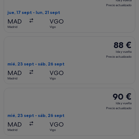
Ida y vuelta
y
Precio actualizado
vuelta,
jue, 17 sept - lun, 21 sept
Precio
MAD
VGO
actualizado
Madrid
Vigo
Seleccionar vuelo de Iberia, con salida el mié, 23 sept de Ma
88 €
88 €
Ida
Ida y vuelta
y
Precio actualizado
vuelta,
mié, 23 sept - sáb, 26 sept
Precio
MAD
VGO
actualizado
Madrid
Vigo
Seleccionar vuelo de Air Europa, con salida el mié, 23 sept d
90 €
90 €
Ida
Ida y vuelta
y
Precio actualizado
vuelta,
mié, 23 sept - sáb, 26 sept
Precio
MAD
VGO
actualizado
Madrid
Vigo