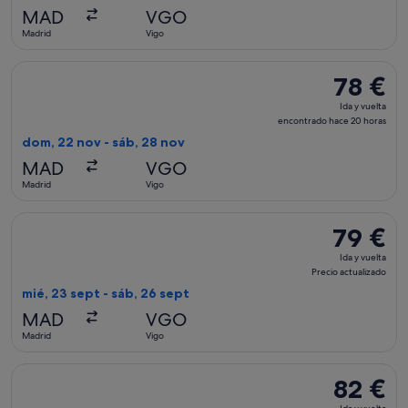
encontrad
MAD
VGO
hace
Madrid
Vigo
1 hora
Seleccionar vuelo de Air Europa, con salida el dom, 22 nov 
78 €
78 €
Ida
Ida y vuelta
y
encontrado hace 20 horas
vuelta,
dom, 22 nov - sáb, 28 nov
encontrad
MAD
VGO
hace
Madrid
Vigo
20 horas
Seleccionar vuelo de Iberia, con salida el mié, 23 sept de Ma
79 €
79 €
Ida
Ida y vuelta
y
Precio actualizado
vuelta,
mié, 23 sept - sáb, 26 sept
Precio
MAD
VGO
actualizado
Madrid
Vigo
Seleccionar vuelo de Iberia, con salida el jue, 17 sept de Mad
82 €
82 €
Ida