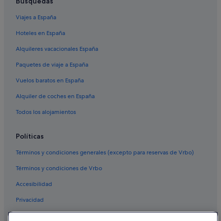
Búsquedas
Viajes a España
Hoteles en España
Alquileres vacacionales España
Paquetes de viaje a España
Vuelos baratos en España
Alquiler de coches en España
Todos los alojamientos
Políticas
Términos y condiciones generales (excepto para reservas de Vrbo)
Términos y condiciones de Vrbo
Accesibilidad
Privacidad
Cookies