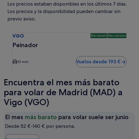
Los precios estaban disponibles en los últimos 7 días.
Los precios y la disponibilidad pueden cambiar sin
previo aviso.
Selecciona un vuelo a Peinador VGO. Opción más barata y 
VGO
Más barato
Más cercano
Peinador
Vuelos desde 193 €
10 min
Encuentra el mes más barato
para volar de Madrid (MAD) a
Vigo (VGO)
El
El mes
más barato
para volar suele ser junio
me
Desde 52 €-140 € por persona.
má