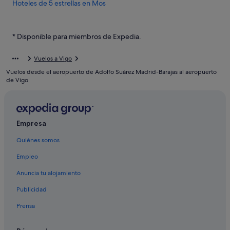
Hoteles de 5 estrellas en Mos
Hoteles con bar en Mos
Hoteles con spa en Vigo
* Disponible para miembros de Expedia.
Hoteles cerca de Vigo
Vuelos a Vigo
Apartamentos en Mos
Vuelos desde el aeropuerto de Adolfo Suárez Madrid-Barajas al aeropuerto
Hoteles románticos en Mos
de Vigo
Casas de huéspedes en Mos
Casas rurales en Mos
Empresa
Candeán hoteles
Quiénes somos
Campings de caravanas en Cabral
Casas de campo en Cabral
Empleo
Casas rurales en Cabral
Anuncia tu alojamiento
Vigo hoteles
Publicidad
Prensa