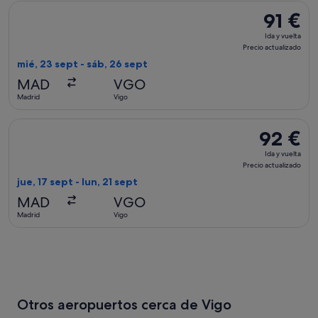
Seleccionar vuelo de Iberia, con salida el mié, 23 sept de Mad
91 €
91 €
Ida
Ida y vuelta
y
Precio actualizado
vuelta,
mié, 23 sept - sáb, 26 sept
Precio
MAD
VGO
actualizad
Madrid
Vigo
Seleccionar vuelo de Air Europa, con salida el jue, 17 sept de
92 €
92 €
Ida
Ida y vuelta
y
Precio actualizado
vuelta,
jue, 17 sept - lun, 21 sept
Precio
MAD
VGO
actualizado
Madrid
Vigo
Otros aeropuertos cerca de Vigo