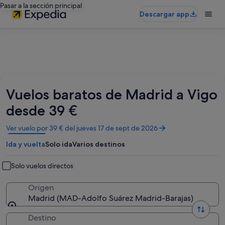
Pasar a la sección principal
Descargar app
Vuelos baratos de Madrid a Vigo
desde 39 €
Se
Ver vuelo por 39 € del jueves 17 de sept de 2026
abre
Ida y vuelta
Solo ida
Varios destinos
en
una
ventana
Solo vuelos directos
nueva
Origen
Madrid (MAD-Adolfo Suárez Madrid-Barajas)
Destino