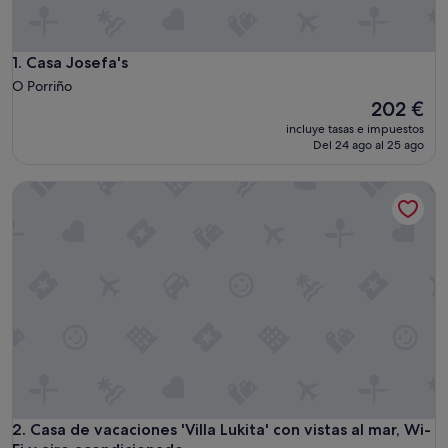
Casa Josefa's
1. Casa Josefa's
O Porriño
El
202 €
precio
incluye tasas e impuestos
actual
Del 24 ago al 25 ago
es
de
Casa de vacaciones 'Villa Lukita' con vistas al mar, Wi-Fi y a
202 €
Casa de vacaciones 'Villa Lukita' con vistas al mar, Wi-Fi y a
2. Casa de vacaciones 'Villa Lukita' con vistas al mar, Wi-