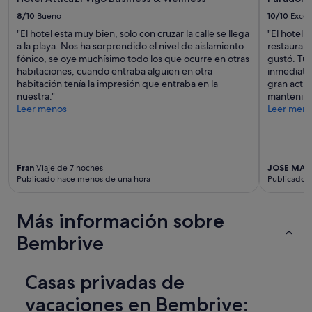
8/10
Bueno
10/10
Excel
"El hotel esta muy bien, solo con cruzar la calle se llega
"El hotel 
a la playa. Nos ha sorprendido el nivel de aislamiento
restauran
fónico, se oye muchísimo todo los que ocurre en otras
gustó. Tu
habitaciones, cuando entraba alguien en otra
inmediato
habitación tenía la impresión que entraba en la
gran actit
nuestra."
mantenimi
Leer menos
Leer men
Fran
Viaje de 7 noches
JOSE MAN
Publicado hace menos de una hora
Publicado h
Más información sobre
Bembrive
Casas privadas de
vacaciones en Bembrive: