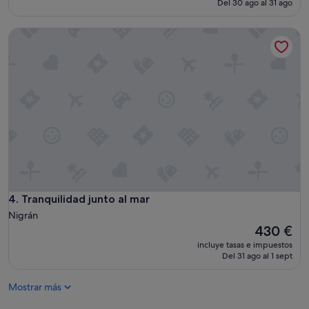
Del 30 ago al 31 ago
es
de
Tranquilidad junto al mar
249 €
Tranquilidad junto al mar
4. Tranquilidad junto al mar
Nigrán
El
430 €
precio
incluye tasas e impuestos
actual
Del 31 ago al 1 sept
es
de
Mostrar más
430 €