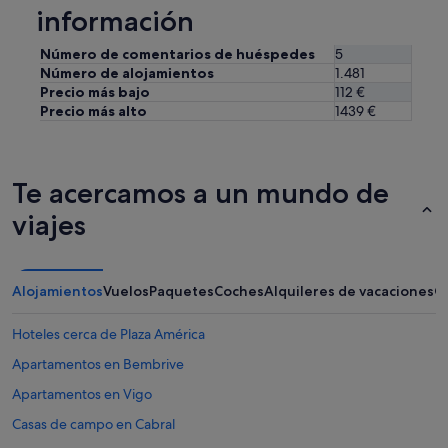
información
Número de comentarios de huéspedes
5
Número de alojamientos
1.481
Precio más bajo
112 €
Precio más alto
1439 €
Te acercamos a un mundo de
viajes
Alojamientos
Vuelos
Paquetes
Coches
Alquileres de vacaciones
O
Hoteles cerca de Plaza América
Apartamentos en Bembrive
Apartamentos en Vigo
Casas de campo en Cabral