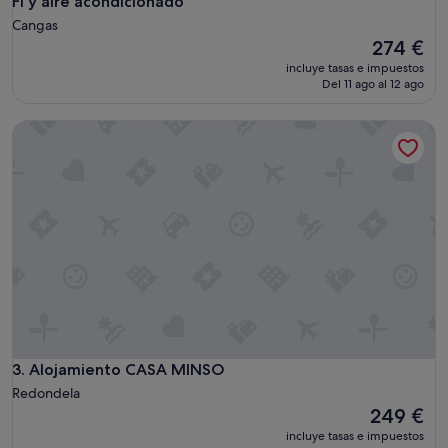
Fi y aire acondicionado
Cangas
El
274 €
precio
incluye tasas e impuestos
actual
Del 11 ago al 12 ago
es
de
Alojamiento CASA MINSO
274 €
Alojamiento CASA MINSO
3. Alojamiento CASA MINSO
Redondela
El
249 €
precio
incluye tasas e impuestos
actual