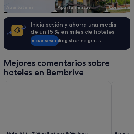
cambios.
Apartoteles
Apartamentos
Condomini
Pueden
aplicarse
términos
Inicia sesión y ahorra una media
y
condiciones
de un 15 % en miles de hoteles
adicionales.
Iniciar sesión
Registrarme gratis
Mejores comentarios sobre
hoteles en Bembrive
Hotel Attica21 Vigo Business & Wellness
Parador d
Hotel Attica21 Vigo Business & Wellness
Parador 