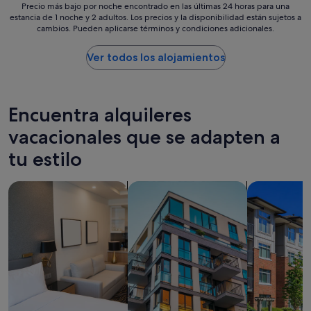
Precio
Precio más bajo por noche encontrado en las últimas 24 horas para una
estancia de 1 noche y 2 adultos. Los precios y la disponibilidad están sujetos a
más
cambios. Pueden aplicarse términos y condiciones adicionales.
bajo
por
noche
Ver todos los alojamientos
encontrado
en
las
últimas
Encuentra alquileres
24 horas
para
vacacionales que se adapten a
una
tu estilo
estancia
de
1 noche
Buscar apartoteles
Buscar apartamentos
Buscar cond
y
2 adultos.
Los
precios
y
la
disponibilidad
están
sujetos
a