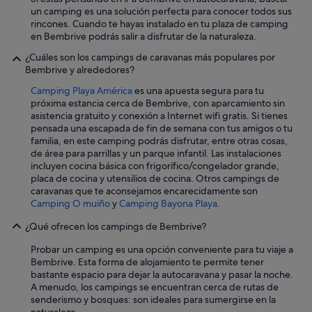
o
p
un camping es una solución perfecta para conocer todos sus
s
l
rincones. Cuando te hayas instalado en tu plaza de camping
.
a
en Bembrive podrás salir a disfrutar de la naturaleza.
E
t
l
o
¿Cuáles son los campings de caravanas más populares por
p
s
Bembrive y alrededores?
e
y
r
Camping Playa América
es una apuesta segura para tu
c
s
próxima estancia cerca de Bembrive, con aparcamiento sin
h
o
asistencia gratuito y conexión a Internet wifi gratis. Si tienes
u
n
pensada una escapada de fin de semana con tus amigos o tu
c
a
familia, en este camping podrás disfrutar, entre otras cosas,
h
l
de área para parrillas y un parque infantil. Las instalaciones
e
.
incluyen cocina básica con frigorífico/congelador grande,
,
.
placa de cocina y utensilios de cocina. Otros campings de
y
.
caravanas que te aconsejamos encarecidamente son
u
.
Camping O muiño
y
Camping Bayona Playa
.
n
.
Q
¿Qué ofrecen los campings de Bembrive?
b
R
u
p
Probar un camping es una opción conveniente para tu viaje a
e
a
Bembrive. Esta forma de alojamiento te permite tener
n
r
bastante espacio para dejar la autocaravana y pasar la noche.
o
a
A menudo, los campings se encuentran cerca de rutas de
e
q
senderismo y bosques: son ideales para sumergirse en la
l
u
naturaleza.