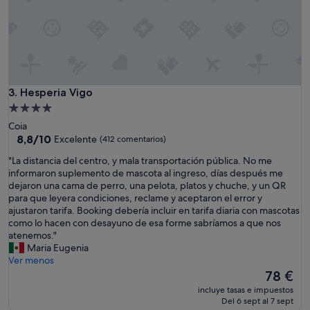
Hesperia Vigo
3. Hesperia Vigo
Alojamiento
de
Coia
4.0 estrellas
8.8
8,8/10
Excelente
(412 comentarios)
sobre
"
"La distancia del centro, y mala transportación pública. No me
10,
L
informaron suplemento de mascota al ingreso, días después me
Excelente,
a
dejaron una cama de perro, una pelota, platos y chuche, y un QR
(412 comentarios)
d
para que leyera condiciones, reclame y aceptaron el error y
i
ajustaron tarifa. Booking debería incluir en tarifa diaria con mascotas
s
como lo hacen con desayuno de esa forme sabríamos a que nos
t
atenemos."
a
Maria Eugenia
n
Ver menos
c
El
78 €
i
precio
incluye tasas e impuestos
a
actual
Del 6 sept al 7 sept
d