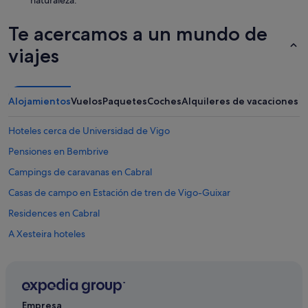
p
e
e
l
r
Te acercamos a un mundo de
e
s
y
viajes
o
e
n
r
a
a
l
c
Alojamientos
Vuelos
Paquetes
Coches
Alquileres de vacaciones
b
o
i
n
e
Hoteles cerca de Universidad de Vigo
d
n
i
,
Pensiones en Bembrive
c
e
i
Campings de caravanas en Cabral
l
o
c
Casas de campo en Estación de tren de Vigo-Guixar
n
h
e
i
Residences en Cabral
s
c
,
A Xesteira hoteles
o
r
j
Pensiones en Estación de tren de Vigo-Guixar
e
o
c
v
Hoteles que aceptan mascotas en Vigo
l
e
a
Casas de campo en Cabral
n
m
Empresa