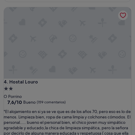
es
e
de
Hostal Louro
l
78 €
c
e
n
t
r
o
,
y
m
a
l
a
t
Hostal Louro
4. Hostal Louro
r
Alojamiento
a
de
O Porrino
n
2.0 estrellas
7.6
7,6/10
Bueno
(159 comentarios)
s
sobre
p
"
"El alojamiento en si ya se ve que es de los años 70, pero eso es lo de
10,
o
E
menos. Limpieza bien, ropa de cama limpia y colchones cómodos. El
Bueno,
r
l
personal..... bueno el personal bien, el chico joven muy simpático
(159 comentarios)
t
a
agradable y educado,la chica de limpieza simpática, pero la señora
a
l
por decirlo de alguna manera educada y respetuosa ( cosa que ella