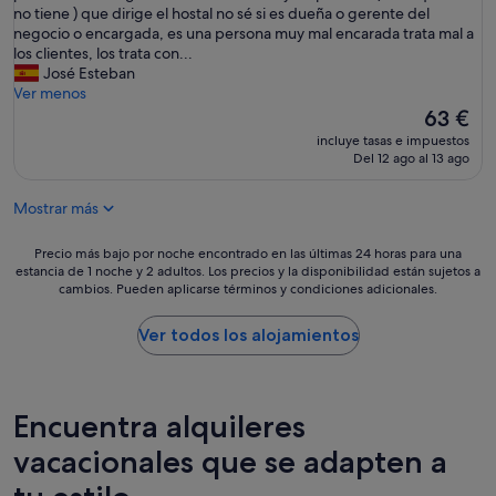
c
o
no tiene ) que dirige el hostal no sé si es dueña o gerente del
i
j
negocio o encargada, es una persona muy mal encarada trata mal a
ó
a
los clientes, los trata con...
n
m
José Esteban
p
i
Ver menos
ú
e
El
63 €
b
n
precio
l
incluye tasas e impuestos
t
actual
Del 12 ago al 13 ago
i
o
es
c
e
de
a
Mostrar más
n
63 €
.
s
N
i
Precio
Precio más bajo por noche encontrado en las últimas 24 horas para una
o
y
estancia de 1 noche y 2 adultos. Los precios y la disponibilidad están sujetos a
más
m
cambios. Pueden aplicarse términos y condiciones adicionales.
a
bajo
e
s
por
i
e
noche
Ver todos los alojamientos
n
v
encontrado
f
e
en
o
q
las
r
u
últimas
Encuentra alquileres
m
e
24 horas
a
e
para
vacacionales que se adapten a
r
s
una
o
d
estancia