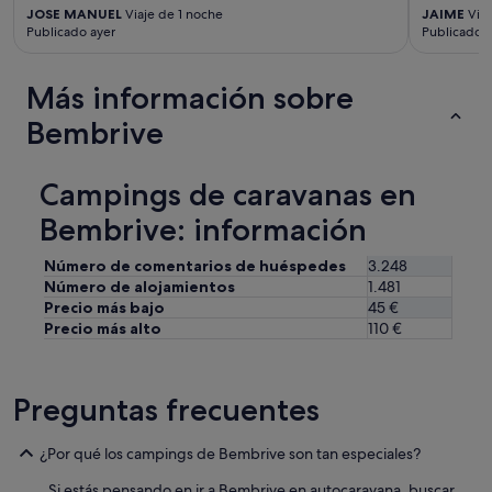
u
JOSE MANUEL
Viaje de 1 noche
JAIME
Viaj
a
n
Publicado ayer
Publicado h
m
a
a
c
l
a
Más información sobre
i
m
m
Bembrive
a
p
d
i
e
a
p
Campings de caravanas en
y
e
c
Bembrive: información
r
o
r
l
o
Número de comentarios de huéspedes
3.248
c
,
Número de alojamientos
1.481
h
u
Precio más bajo
45 €
o
n
Precio más alto
110 €
n
a
e
p
s
e
c
Preguntas frecuentes
l
ó
o
m
t
¿Por qué los campings de Bembrive son tan especiales?
o
a
d
,
Si estás pensando en ir a Bembrive en autocaravana, buscar