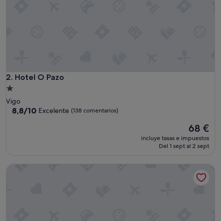
Hotel O Pazo
2. Hotel O Pazo
Alojamiento
de
Vigo
1.0 estrella
8.8
8,8/10
Excelente
(138 comentarios)
sobre
El
68 €
10,
precio
Excelente,
incluye tasas e impuestos
actual
(138 comentarios)
Del 1 sept al 2 sept
es
de
Hesperia Vigo
68 €