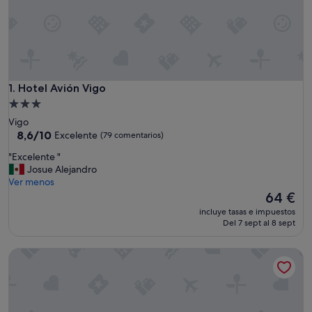
Hotel Avión Vigo
1. Hotel Avión Vigo
Alojamiento
de
Vigo
3.0 estrellas
8.6
8,6/10
Excelente
(79 comentarios)
sobre
"
"Excelente "
10,
E
Josue Alejandro
Excelente,
x
Ver menos
(79 comentarios)
c
El
64 €
e
precio
incluye tasas e impuestos
l
actual
Del 7 sept al 8 sept
e
es
n
de
Hotel O Pazo
t
64 €
e
"