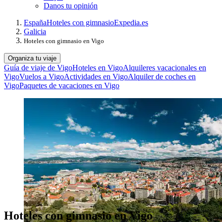
Danos tu opinión
España
Hoteles con gimnasio
Expedia.es
Galicia
Hoteles con gimnasio en Vigo
Organiza tu viaje
Guía de viaje de Vigo
Hoteles en Vigo
Alquileres vacacionales en
Vigo
Vuelos a Vigo
Actividades en Vigo
Alquiler de coches en
Vigo
Paquetes de vacaciones en Vigo
Hoteles con gimnasio en Vigo