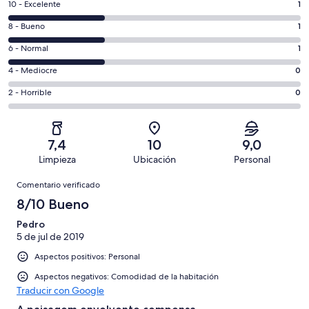
1
10 - Excelente
1
comentarios
1
8 - Bueno
1
de
comentarios
un
1
6 - Normal
1
de
total
comentarios
un
0
4 - Mediocre
0
de
de
total
comentarios
3
un
0
2 - Horrible
0
de
de
con
total
comentarios
3
un
una
de
de
con
total
puntuación
3
un
una
de
7,4
10
9,0
de
con
total
puntuación
3
Limpieza
Ubicación
Personal
10
una
de
de
con
Comentarios
-
puntuación
3
8
Comentario verificado
una
Excelente
de
con
-
puntuación
8/10 Bueno
6
una
Bueno
de
-
puntuación
Pedro
4
Normal
5 de jul de 2019
de
-
2
Aspectos positivos: Personal
Mediocre
-
Aspectos negativos: Comodidad de la habitación
Horrible
Traducir con Google