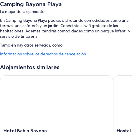
Camping Bayona Playa
Lo mejor del alojamiento
En Camping Bayona Playa podrás disfrutar de comodidades como una
terraza, una cafetería y un jardín. Conéctate al wifi gratuito de las
habitaciones. Además, tendrás comodidades como un parque infantil y
servicio de tintorería.
También hay otros servicios, como:
Información sobre los derechos de cancelación
Una piscina al aire libre de temporada con un tobogán acuático
Bicicletas de alquiler, aparcamiento (de pago) y espacios sin humos
Alojamientos similares
Una máquina expendedora, asistencia turística y para la compra de
entradas y un ascensor
Hotel Bahia Bayona
Hostal E
Características de la habitación
Las 93 habitaciones ofrecen comodidades tales como wifi gratis.
Además, otros de los servicios que encontrarás incluyen:
Baños con duchas
Televisiones de pantalla plana de 32 pulgadas con canales por cable
Cocinas básicas, frigoríficos y microondas
Hotel
Hostal
Hotel Bahia Bayona
Hostal