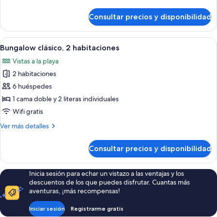
detalles
de
Consultar precios y disponibilidad
Bungalow
Premium,
2
Abrir
Una cabaña de madera con un amplio ve
7
habitaciones
Bungalow clásico, 2 habitaciones
todas
Vistas a la playa
las
2 habitaciones
fotos
de
6 huéspedes
Bungalow
1 cama doble y 2 literas individuales
clásico,
Wifi gratis
2
Más
Ver más detalles
habitaciones
detalles
de
Consultar precios y disponibilidad
Bungalow
clásico,
2
Inicia sesión para echar un vistazo a las ventajas y los
habitaciones
descuentos de los que puedes disfrutar. Cuantas más
aventuras, ¡más recompensas!
Iniciar sesión
Registrarme gratis