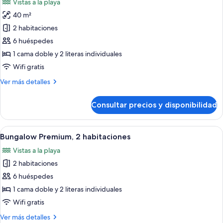
Vistas a la playa
las
40 m²
fotos
de
2 habitaciones
Bungalow
6 huéspedes
Premium,
1 cama doble y 2 literas individuales
2
Wifi gratis
habitaciones
Más
Ver más detalles
detalles
de
Consultar precios y disponibilidad
Bungalow
Premium,
2
Abrir
Un patio exterior moderno con jacuzzi,
9
habitaciones
Bungalow Premium, 2 habitaciones
todas
Vistas a la playa
las
2 habitaciones
fotos
de
6 huéspedes
Bungalow
1 cama doble y 2 literas individuales
Premium,
Wifi gratis
2
Más
Ver más detalles
habitaciones