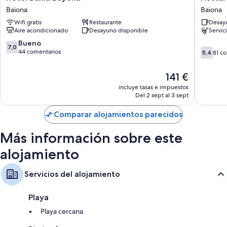
Bahia
El
Baiona
Baiona
Bayona
Viejo
Wifi gratis
Restaurante
Desay
Baiona
Galeón
Aire acondicionado
Desayuno disponible
Servic
Baiona
7.0
Bueno
7,0
5.4
sobre
44 comentarios
5,4
81 c
sobre
10,
10,
Bueno,
El
141 €
81 come
44 comentarios
precio
incluye tasas e impuestos
actual
Del 2 sept al 3 sept
es
de
Comparar alojamientos parecidos
141 €
Más información sobre este
alojamiento
Servicios del alojamiento
Playa
Playa cercana