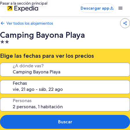
Pasar a la sección principal
Descargar app
Ver todos los alojamientos
Camping Bayona Playa
Alojamiento
de
2.0 estrellas
Elige las fechas para ver los precios
¿A dónde vas?
Fechas
Personas
Buscar