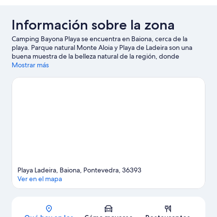
Información sobre la zona
Camping Bayona Playa se encuentra en Baiona, cerca de la
playa. Parque natural Monte Aloia y Playa de Ladeira son una
buena muestra de la belleza natural de la región, donde
también puedes acercarte a atractivos turísticos como Museo
Mostrar más
del Mar de Galicia o Camões - Centro Cultural Português em
Vigo. ¿Te apetece disfrutar de un evento especial? Puedes
consultar el calendario de Estadio de Balaídos o Auditorio de
Castrelos.
Ver guía de viaje de Baiona
Ver más campings de autocaravanas en Baiona
Playa Ladeira, Baiona, Pontevedra, 36393
Ver en el mapa
Mapa