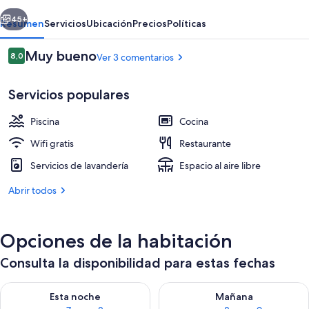
erior
Siguiente
45+
Resumen
Servicios
Ubicación
Precios
Políticas
Comentarios
Muy bueno
8,0
Ver 3 comentarios
8,0 de 10
Servicios populares
Piscina
Cocina
Wifi gratis
Restaurante
Servicios de lavandería
Espacio al aire libre
Senderismo
Abrir todos
Opciones de la habitación
Consulta la disponibilidad para estas fechas
Consulta la disponibilidad para esta noche, ago 7 - ago 8
Consulta la disponibilidad pa
Esta noche
Mañana