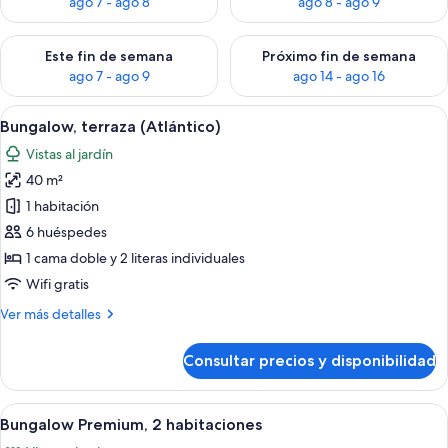
ago 7 - ago 8
ago 8 - ago 9
Consulta la disponibilidad para este fin de semana, ago 7 - ag
Consulta la disponibilidad par
Este fin de semana
Próximo fin de semana
ago 7 - ago 9
ago 14 - ago 16
Abrir
Interior de una cabaña de madera con 
6
Bungalow, terraza (Atlántico)
todas
Vistas al jardín
las
40 m²
fotos
de
1 habitación
Bungalow,
6 huéspedes
terraza
1 cama doble y 2 literas individuales
(Atlántico)
Wifi gratis
Más
Ver más detalles
detalles
de
Consultar precios y disponibilidad
Bungalow,
terraza
(Atlántico)
Abrir
Una sala de estar moderna con un gran
7
Bungalow Premium, 2 habitaciones
todas