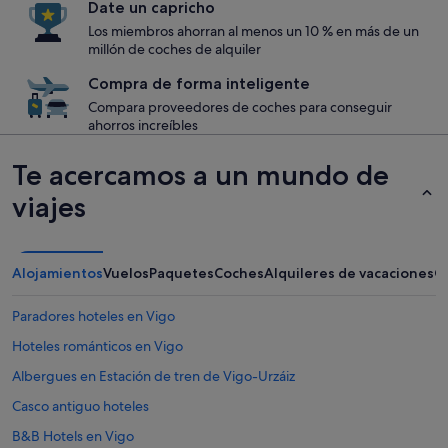
Date un capricho
Los miembros ahorran al menos un 10 % en más de un
millón de coches de alquiler
Compra de forma inteligente
Compara proveedores de coches para conseguir
ahorros increíbles
Te acercamos a un mundo de
viajes
Alojamientos
Vuelos
Paquetes
Coches
Alquileres de vacaciones
O
Paradores hoteles en Vigo
Hoteles románticos en Vigo
Albergues en Estación de tren de Vigo-Urzáiz
Casco antiguo hoteles
B&B Hotels en Vigo