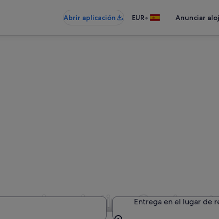
•
Abrir aplicación
EUR
Anunciar alo
e coches de tipo Camioneta
Entrega en el lugar de 