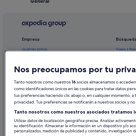
General
Empresa
Búsqued
Quiénes somos
Viajes a Esp
Empleo
Hoteles en 
Nos preocupamos por tu priva
Anuncia tu alojamiento
Alquileres 
Publicidad
Paquetes de
Tanto nosotros como nuestros
16
socios almacenamos o accedemos
Prensa
Vuelos bara
como identificadores únicos en las cookies para tratar datos per
tus preferencias haciendo clic abajo o, en cualquier momento, a t
Alquiler de
privacidad. Tus preferencias se notificarán a nuestros socios y n
Todos los a
Tanto nosotros como nuestros asociados tratamos l
Utilizar datos de localización geográfica precisa. Analizar activamente
su identificación. Almacenar la información en un dispositivo y/o acc
personalizados, medición de publicidad y contenido, investigación de