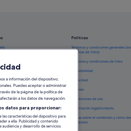
as
Políticas
aña
Términos y condiciones generales (e
reservas de Vrbo)
España
Términos y condiciones de Vrbo
cidad
vacacionales España
Accesibilidad
 viaje a España
 a información del dispositivo,
Privacidad
tos en España
sonales. Puedes aceptar o administrar
Cookies
ravés de la página de la política de
 coches en España
o afectarán a los datos de navegación.
Condiciones de uso
lojamientos
os datos para proporcionar:
Información legal/contacto
 las características del dispositivo para
Pautas sobre el contenido y cómo de
eder a ella. Publicidad y contenido
contenido
 audiencia y desarrollo de servicios.