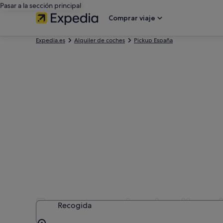
Pasar a la sección principal
Comprar viaje
Expedia.es
Alquiler de coches
Pickup España
Empresas de alquiler d
Recogida