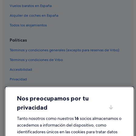
Vuelos baratos en España
Sanxenxo hoteles
Alquiler de coches en España
Paradores hoteles en Mondoñedo
La Coruña hoteles
Todos los alojamientos
Centro histórico de La Coruña hoteles
Políticas
Términos y condiciones generales (excepto para reservas de Vrbo)
Términos y condiciones de Vrbo
Accesibilidad
Privacidad
Cookies
Nos preocupamos por tu
Condiciones de uso
privacidad
Información legal/contacto
Tanto nosotros como nuestros
16
socios almacenamos o
Pautas sobre el contenido y cómo denunciar contenido
accedemos a información del dispositivo, como
identificadores únicos en las cookies para tratar datos
Ayuda