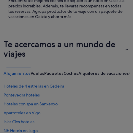
Encuentra los mejores coches de alquiler o un hotel en Galicia a
precios increíbles. Además, te llevarás recompensas en todas
tus reservas. Agrupa productos de tu viaje con un paquete de
vacaciones en Galicia y ahorra más.
Te acercamos a un mundo de
viajes
Alojamientos
Vuelos
Paquetes
Coches
Alquileres de vacaciones
O
Hoteles de 4 estrellas en Cedeira
Pontevedra hoteles
Hoteles con spa en Sanxenxo
Apartoteles en Vigo
Islas Cíes hoteles
Nh Hotels en Lugo