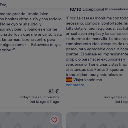
Venta do Bolaño
las
Excepcional
(32 comentarios)
31
10.0
10/10
Excepcional
(8 comentarios
mento grande, limpio, bien
sobre
"
"Pros: La casa es monísima con todo
n bonitas vistas al río y con todo lo
10,
nal,
P
necesario, cómoda, confortable, li
No se oyó ni un ruido, y
Excepcional,
ntarios)
r
falta detalle, bien equipada. Las h
os muy bien. El baño es enorme
(8 comentarios)
o
en suite son amplias y las camas c
cha de lluvia que me encantó. Está
s
se duerme de maravilla. La piscina e
 las termas, la zona centro para
:
complemento ideal después de un 
ar algo o comer.... Estuvimos muy a
L
paseo, muy agradable con sus ham
 volver!"
a
plantas. El paisaje es impresionante,
c
propicio para hacer excursiones y
a
senderismo. Tiene unas vistas Imp
s
al estanque das Portas Si quieres
a
tranquilidad, paz y naturaleza es...
e
Viajero anónimo
s
Ver menos
m
El
81 €
o
precio
incluye tasas e impuestos
incluye tasas e
n
actual
Del 10 ago al 11 ago
Del 1 sep
í
es
s
de
aña, piscina compartida y jardín compartido
to 'O Bolaño Apto 3' con vistas a la montaña, piscina compar
Chalets Avelino Carolino, Pe
i
81 €
m
a