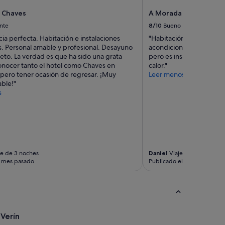
u
s Chaves
A Morada do Cigarron
r
e
nte
8/10
Bueno
p
ia perfecta. Habitación e instalaciones
"Habitación bastante bien
a
. Personal amable y profesional. Desayuno
acondicionado, ya q con
t
to. La verdad es que ha sido una grata
pero es insuficiente . S
h
onocer tanto el hotel como Chaves en
calor."
s
spero tener ocasión de regresar. ¡Muy
Leer menos
a
ble!"
r
s
e
a
v
a
i
l
a
je de 3 noches
Daniel
Viaje de 2 noches
b
l mes pasado
Publicado el mes pasado
l
e
r
i
g
h
 Verín
t