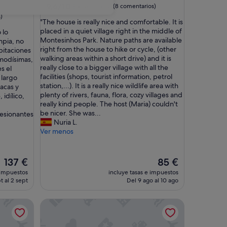
9.6
9,6/10
Excepcional
(8 comentarios)
sobre
)
"
"The house is really nice and comfortable. It is
10,
T
placed in a quiet village right in the middle of
 lo
Excepcional,
h
Montesinhos Park. Nature paths are available
mpia, no
(8 comentarios)
e
right from the house to hike or cycle, (other
abitaciones
h
walking areas within a short drive) and it is
omodísimas,
o
really close to a bigger village with all the
s el
u
facilities (shops, tourist information, petrol
largo
s
station,...). It is a really nice wildlife area with
acas y
e
plenty of rivers, fauna, flora, cozy villages and
 idílico,
i
really kind people. The host (Maria) couldn't
s
be nicer. She was...
resionantes
r
Nuria L.
e
Ver menos
a
l
l
El
El
137 €
85 €
y
precio
precio
 impuestos
incluye tasas e impuestos
n
actual
actual
t al 2 sept
Del 9 ago al 10 ago
i
es
es
c
de
de
tida y jardín compartido
rfect for creating MEMORIES, ECO and PET Friend
Alojamento Acolhedor em Vinhais, no Parque Natu
e
137 €
85 €
a
n