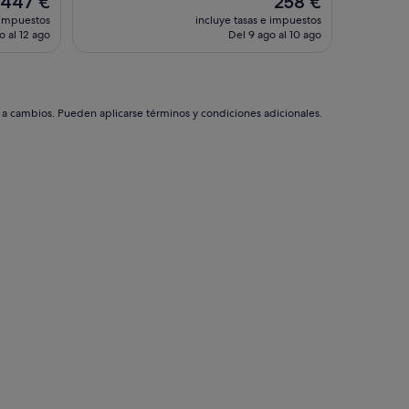
447 €
258 €
a
precio
precio
 impuestos
incluye tasas e impuestos
q
actual
actual
o al 12 ago
Del 9 ago al 10 ago
u
es
es
i
de
de
e
447 €
258 €
t
v
s a cambios. Pueden aplicarse términos y condiciones adicionales.
i
l
l
a
g
e
r
i
g
h
t
i
n
t
h
e
m
i