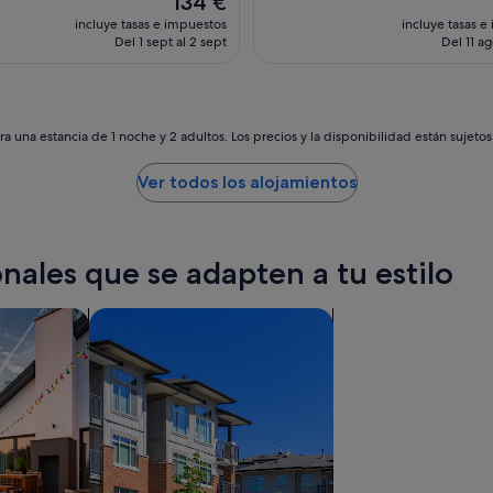
134 €
,
c
precio
incluye tasas e impuestos
incluye tasas e
c
a
actual
Del 1 sept al 2 sept
Del 11 ag
o
l
es
n
!
de
f
M
134 €
o
u
r
i
a una estancia de 1 noche y 2 adultos. Los precios y la disponibilidad están sujeto
t
t
a
o
Ver todos los alojamientos
b
b
l
e
e
m
,
e
nales que se adapten a tu estilo
l
q
i
u
m
i
aciones privadas
Buscar condominios
p
p
i
a
a
d
,
o
n
e
o
c
f
o
a
m
l
e