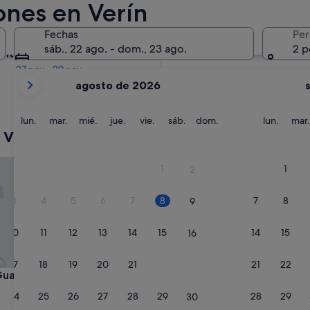
ones en Verín
En dos meses
Fechas
Per
2 oct - 4 oct
sáb., 22 ago. - dom., 23 ago.
2 p
entro de cuatro meses
27 nov - 29 nov
Tus
agosto de 2026
meses
actuales
son
lunes
martes
miércoles
jueves
viernes
sábado
domingo
lunes
lun.
mar.
mié.
jue.
vie.
sáb.
dom.
lun.
mar.
 vacacionales en Verín
August
de
2026
rdião
Apartamento 'O Bolaño Apt 1' c
1
1
2
y
September
3
4
5
6
7
8
7
8
9
de
2026.
10
11
12
13
14
15
14
15
16
17
18
19
20
21
22
21
22
23
rdião
Apartamento 'O Bolaño Apt 1' c
Guardião
3. Apartamento 'O Bolaño Ap
vistas al lago, piscina compar
nto
24
25
26
27
28
29
28
29
30
terraza compartida