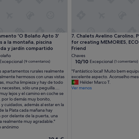
c
o
n
t
o
d
aña, piscina compartida y jardín compartido
to 'O Bolaño Apto 3' con vistas a la montaña, piscina compar
Chalets Avelino Carolino, Pe
amento 'O Bolaño Apto 3'
7. Chalets Avelino Carolino, 
o
s a la montaña, piscina
for creating MEMORIES, ECO
l
o
da y jardín compartido
Friend
n
Bolaño
Chaves
e
10.0
10/10
Excepcional
Excepcional
(9 comentarios)
(1 comentario)
c
sobre
e
"
s apartamentos rurales realmente
"Fantástico local! Muito bem equi
10,
s
F
almente hermosos con unas vistas
excelente aspecto. Aconselho mes
nal,
Excepcional,
a
a
das, mucha limpieza y hay de todo
Hélder Marco T.
tarios)
(1 comentario)
r
n
 necesites, sólo una peguilla....
Ver menos
i
t
muy lejos y el camino en coche se
o
á
, por lo demás muy bonito,
,
s
 y cuidados, además al estar en la
c
t
de la Plata cada mañana hay
ó
i
 por delante de la puerta, una
m
c
a realmente muy agradable."
o
o
o anónimo
d
l
a
o
El