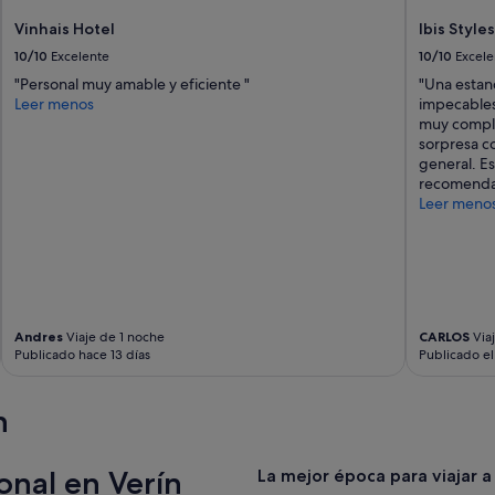
s
m
Vinhais Hotel
Ibis Style
h
e
10/10
Excelente
10/10
Excele
a
s
b
m
"Personal muy amable y eficiente "
"Una estanc
i
o
Leer menos
impecables
t
"
muy comple
a
sorpresa c
c
general. E
i
recomenda
o
Leer meno
n
e
s
e
n
s
u
Andres
Viaje de 1 noche
CARLOS
Via
Publicado hace 13 días
Publicado e
i
t
e
n
s
o
n
onal en Verín
La mejor época para viajar a
a