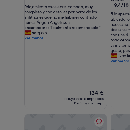
sobre
3.0 estrel
9.4
9,4/10
"
"Alojamiento excelente, comodo, muy
10,
sobre
A
completo y con detalles por parte de los
Excepcional,
"
"Un aparta
10,
l
anfitriones que no me había encontrado
(3 comentarios)
U
ubicado, co
Excepcio
o
nunca.Ángel i Angels son
n
necesario. 
(32 come
j
encantadores.Totalmente recomendable."
a
descansam
a
sergio b.
p
con una du
m
Ver menos
a
todo cerca,
i
r
salir a tom
e
t
gusto, para
n
a
Noelia
t
m
Ver menos
o
e
e
n
x
t
c
o
e
g
l
El
134 €
r
e
precio
a
incluye tasas e impuestos
n
actual
n
Del 31 ago al 1 sept
t
es
d
e
de
e
,
Apartamento 'O Bolaño Apt 2' con vistas a la mont
Apartamen
134 €
,
c
l
o
i