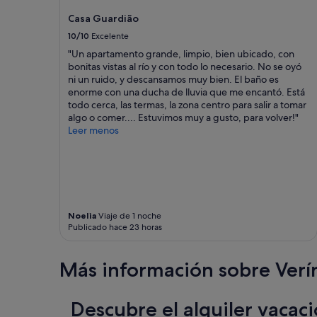
,
u
a
o
y
Casa Guardião
n
s
n
d
c
10/10
Excelente
i
u
e
a
m
n
s
"Un apartamento grande, limpio, bien ubicado, con
.
o
a
c
bonitas vistas al río y con todo lo necesario. No se oyó
Á
n
s
a
ni un ruido, y descansamos muy bien. El baño es
n
a
v
n
enorme con una ducha de lluvia que me encantó. Está
g
c
i
s
todo cerca, las termas, la zona centro para salir a tomar
e
a
s
a
algo o comer.... Estuvimos muy a gusto, para volver!"
l
l
t
m
Leer menos
i
.
a
o
A
T
s
s
n
o
p
m
g
d
r
u
e
o
i
y
l
l
v
b
s
i
i
Noelia
Viaje de 1 noche
i
s
Publicado hace 23 horas
m
l
e
o
p
e
n
n
i
g
.
e
Más información sobre Verí
o
i
E
n
y
a
l
c
c
d
b
a
Descubre el alquiler vacaci
u
a
a
n