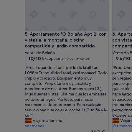
m
m
o
p
d
i
o
o
,
,
m
b
Apartamento 'O Bolaño Apt 2' con vistas a la mont
Apartamen
u
5. Apartamento 'O Bolaño Apt 2' con
6. Apart
i
y
vistas a la montaña, piscina
con vista
e
c
compartida y jardín compartido
comparti
n
o
u
Venta do Bolaño
Venta do 
m
b
10.0
9.6
10/10
9,6/10
Excepcional
(5 comentarios)
p
i
sobre
sobre
l
"
"
"Pros: Lugar de altura, por lo de la altitud,
"Pros: Uno
c
10,
10,
e
P
P
1.085m.Tranquilidad total, casi monacal. Todo
excepcion
a
Excepcional,
Excepcio
t
r
r
limpio y cuidado. Equipamiento muy
privilegia
d
(5 comentarios)
(9 comen
o
o
o
completo. Propietario muy amable y
para lo que
o
y
s
s
pendiente de nosotros. Buenos aseos ( 3 ).
que están 
,
c
:
:
Muy buenas vistas. Lástima que los embalses
hace largo
c
o
L
U
no tuvieran agua. Perfecto para hacer
espaciosos
o
n
u
n
excursiones de senderismo. Para cualquier
misma vía 
n
d
g
o
servicio hay que cojer el coche.La Gudiña a 14
peregrinos
b
e
a
s
km."
experienci
o
t
r
a
Viajero anónimo
Viajer
n
a
d
p
Ver menos
Ver menos
i
l
e
a
t
El