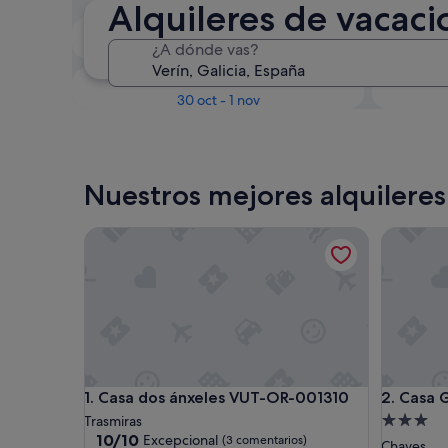
Alquileres de vacaci
En dos semanas
¿A dónde vas?
21 ago - 23 ago
Dentro de tres meses
D
30 oct - 1 nov
Nuestros mejores alquileres
Casa dos ánxeles VUT-OR-001310
Casa Gua
Casa dos ánxeles VUT-OR-001310
Casa Gua
1. Casa dos ánxeles VUT-OR-001310
2. Casa 
Alojamie
Trasmiras
10.0
10/10
Excepcional
(3 comentarios)
de
Chaves