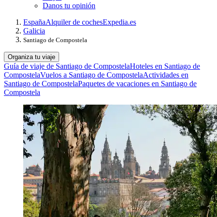
Danos tu opinión
España
Alquiler de coches
Expedia.es
Galicia
Santiago de Compostela
Organiza tu viaje
Guía de viaje de Santiago de Compostela
Hoteles en Santiago de
Compostela
Vuelos a Santiago de Compostela
Actividades en
Santiago de Compostela
Paquetes de vacaciones en Santiago de
Compostela