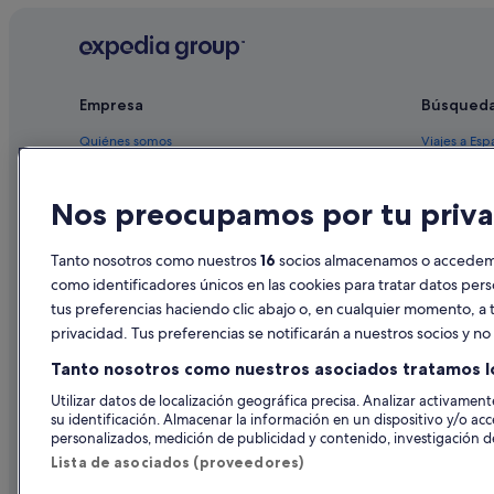
Hoteles con casino en Ferrol
Hoteles cerca de Arsenal Militar de Ferrol
Hoteles de aventura en Ferrol
Empresa
Búsqued
Hoteles para familias en Ferrol
Quiénes somos
Viajes a Esp
Casas de huéspedes en A Magdalena
Empleo
Hoteles en 
Condominios en Ferrol
Nos preocupamos por tu priva
Anuncia tu alojamiento
Alquileres 
Nh Hotels en Ferrol
Publicidad
Paquetes de
Tanto nosotros como nuestros
16
socios almacenamos o accedemos
Albergues en A Magdalena
Prensa
Vuelos bara
como identificadores únicos en las cookies para tratar datos per
Hoteles cerca de Catedral de San Julián
tus preferencias haciendo clic abajo o, en cualquier momento, a t
Alquiler de
Hoteles cerca de Teatro Jofre
privacidad. Tus preferencias se notificarán a nuestros socios y n
Todos los a
Pensiones en A Magdalena
Tanto nosotros como nuestros asociados tratamos l
A Magdalena hoteles
Utilizar datos de localización geográfica precisa. Analizar activamente
su identificación. Almacenar la información en un dispositivo y/o acc
B&B en Ferrol
personalizados, medición de publicidad y contenido, investigación de
Zenit hoteles en Ferrol
Lista de asociados (proveedores)