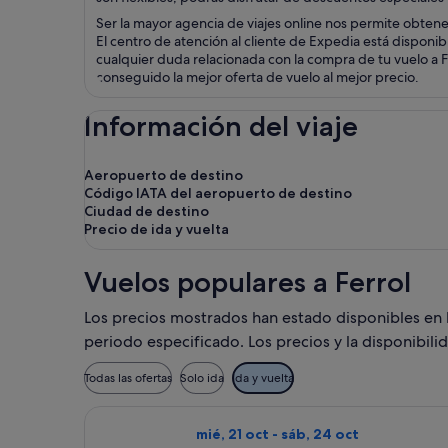
Ser la mayor agencia de viajes online nos permite obten
El centro de atención al cliente de Expedia está disponib
cualquier duda relacionada con la compra de tu vuelo a Fe
conseguido la mejor oferta de vuelo al mejor precio.
Información del viaje
Aeropuerto de destino
Código IATA del aeropuerto de destino
Ciudad de destino
Precio de ida y vuelta
Vuelos populares a Ferrol
Los precios mostrados han estado disponibles en los
periodo especificado. Los precios y la disponibili
Todas las ofertas
Solo ida
Ida y vuelta
Seleccionar vuelo de Vueling Airlines
mié, 21 oct - sáb, 24 oct