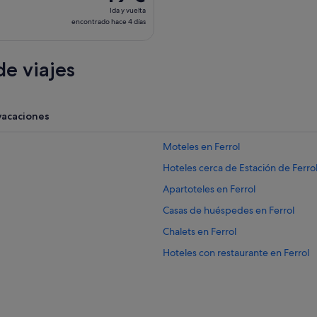
Ida
Ida y vuelta
y
encontrado hace 4 días
vuelta,
encontrado
e viajes
hace
4 días
vacaciones
Moteles en Ferrol
Hoteles cerca de Estación de Ferro
Apartoteles en Ferrol
Casas de huéspedes en Ferrol
Chalets en Ferrol
Hoteles con restaurante en Ferrol
Hotusa hoteles en Ferrol
Hoteles cerca de Iglesia de San Fra
Casas rurales en Ferrol