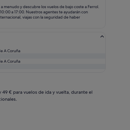
a menudo y descubre los vuelos de bajo coste a Ferrol.
de 10:00 a 17:00. Nuestros agentes te ayudarán con
nternacional, viajas con la seguridad de haber
de A Coruña
de A Coruña
 49 € para vuelos de ida y vuelta, durante el
ionales.
el sáb, 24 oct, con un precio de 49 €. encontrado hace 4 días