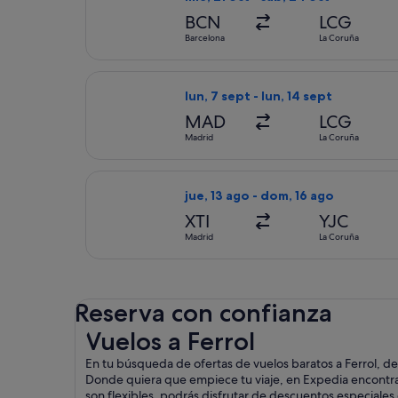
BCN
LCG
Barcelona
La Coruña
Seleccionar vuelo de Iberia, con sa
lun, 7 sept - lun, 14 sept
MAD
LCG
Madrid
La Coruña
Seleccionar vuelo de Accessrail, co
jue, 13 ago - dom, 16 ago
XTI
YJC
Madrid
La Coruña
Reserva con confianza
Vuelos a Ferrol
Vuelos a Ferrol
En tu búsqueda de ofertas de vuelos baratos a Ferrol, d
Donde quiera que empiece tu viaje, en Expedia encontrará
son flexibles, podrás disfrutar de descuentos especiales 