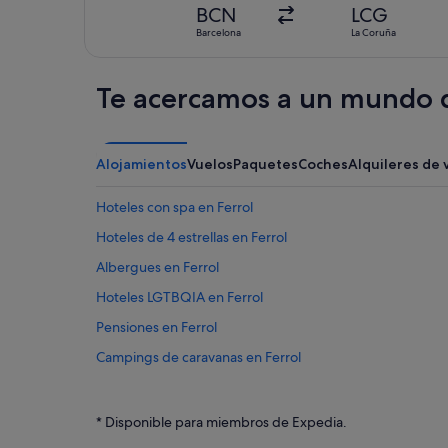
BCN
LCG
Barcelona
La Coruña
Te acercamos a un mundo d
Alojamientos
Vuelos
Paquetes
Coches
Alquileres de 
Hoteles con spa en Ferrol
Hoteles de 4 estrellas en Ferrol
Albergues en Ferrol
Hoteles LGTBQIA en Ferrol
Pensiones en Ferrol
Campings de caravanas en Ferrol
Hoteles románticos en Ferrol
Hoteles que aceptan mascotas en Ferrol
* Disponible para miembros de Expedia.
Hoteles cerca de Cuartel de Dolores