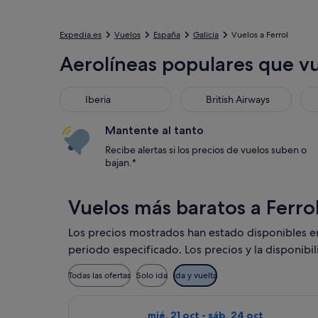
Expedia.es
Vuelos
España
Galicia
Vuelos a Ferrol
Aerolíneas populares que vu
Iberia
British Airways
Luf
Iberia
British Airways
Mantente al tanto
Recibe alertas si los precios de vuelos suben o
bajan.*
Vuelos más baratos a Ferro
Los precios mostrados han estado disponibles en l
periodo especificado. Los precios y la disponibi
Todas las ofertas
Solo ida
Ida y vuelta
Seleccionar vuelo de Vueling Airlin
mié, 21 oct - sáb, 24 oct