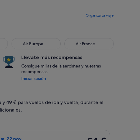
Organiza tu viaje
Air Europa
Air France
Air Europa
Air France
Llévate más recompensas
Consigue millas de la aerolínea y nuestras
recompensas.
Iniciar sesión
 y 49 € para vuelos de ida y vuelta, durante el
icionales.
a el sáb, 24 oct, con un precio de 49 €. encontrado hace 4 días
o de Vueling Airlines, con salida el sáb, 21 nov de Barcelona a
54 €
om, 22 nov