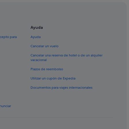
Ayuda
xcepto para
Ayuda
Cancelar un vuelo
alena
Cancelar una reserva de hotel o de un alquiler
vacacional
Plazos de reembolso
Utilizar un cupón de Expedia
Documentos para viajes internacionales
nunciar
a
rrol