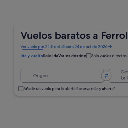
Vuelos baratos a Ferrol
Se
Ver vuelo por 22 € del sábado 24 de oct de 2026
abre
Ida y vuelta
Solo ida
Varios destinos
Solo vuelos directos
en
una
ventana
Origen
Des
nueva
Añadir un vuelo para la oferta Reserva más y ahorra*