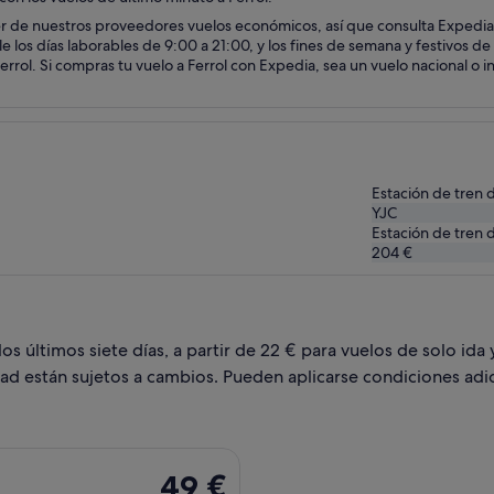
er de nuestros proveedores vuelos económicos, así que consulta Expedia 
le los días laborables de 9:00 a 21:00, y los fines de semana y festivos 
rrol. Si compras tu vuelo a Ferrol con Expedia, sea un vuelo nacional o i
Estación de tren 
YJC
Estación de tren 
204 €
 últimos siete días, a partir de 22 € para vuelos de solo ida y
dad están sujetos a cambios. Pueden aplicarse condiciones adic
, con salida el mié, 21 oct de Barcelona a La Coruña, y vuelta 
49 €
49 €