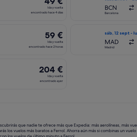
49 €
Ida
BCN
Ida y vuelta
y
encontrado hace 4 días
Barcelona
vuelta,
encontrado
lida el lun, 7 sept de Madrid a La Coruña, y vuelta el lun, 14 s
Seleccionar vuel
hace
59 €
59 €
sáb, 12 sept - l
4 días
Ida
MAD
Ida y vuelta
y
encontrado hace 2 horas
Madrid
vuelta,
encontrado
n salida el jue, 13 ago de Madrid a La Coruña, y vuelta el dom
hace
204 €
204 €
2 horas
Ida
Ida y vuelta
y
encontrado ayer
vuelta,
encontrado
ayer
escubrirás que nadie te ofrece más que Expedia: más aerolíneas, más vue
s los vuelos más baratos a Ferrol. Ahorra aún más si combinas un vuelo ba
con los vuelos de último minuto a Ferrol.