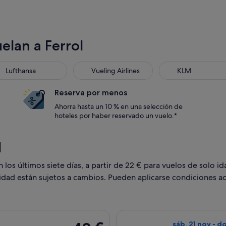
elan a Ferrol
thansa
Vueling Airlines
KLM
Lufthansa
Vueling Airlines
KLM
Reserva por menos
Ahorra hasta un 10 % en una selección de
hoteles por haber reservado un vuelo.*
l
os últimos siete días, a partir de 22 € para vuelos de solo ida
lidad están sujetos a cambios. Pueden aplicarse condiciones ad
es, con salida el mié, 21 oct de Barcelona a La Coruña, y vuelt
Seleccionar vuel
49 €
sáb, 21 nov - d