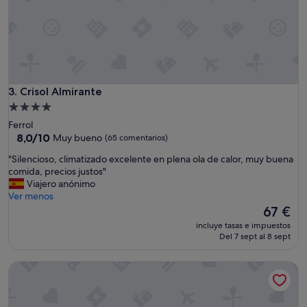
Crisol Almirante
3. Crisol Almirante
Alojamiento
de
Ferrol
4.0 estrellas
8.0
8,0/10
Muy bueno
(65 comentarios)
sobre
"
"Silencioso, climatizado excelente en plena ola de calor, muy buena
10,
S
comida, precios justos"
Muy
i
Viajero anónimo
bueno,
l
Ver menos
(65 comentarios)
e
El
67 €
n
precio
incluye tasas e impuestos
c
actual
Del 7 sept al 8 sept
i
es
o
de
Alda El Suizo.
s
67 €
o
,
c