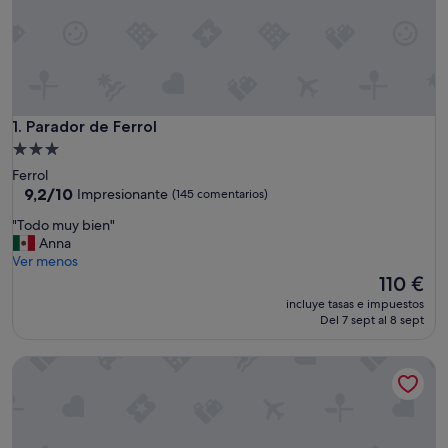
Parador de Ferrol
1. Parador de Ferrol
Alojamiento
de
Ferrol
3.0 estrellas
9.2
9,2/10
Impresionante
(145 comentarios)
sobre
"
"Todo muy bien"
10,
T
Anna
Impresionante,
o
Ver menos
(145 comentarios)
d
El
110 €
o
precio
incluye tasas e impuestos
m
actual
Del 7 sept al 8 sept
u
es
y
de
Hotel Real Ferrol
b
110 €
i
e
n
"