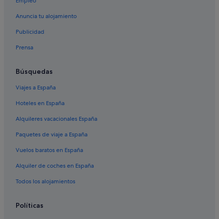
Empleo
Cabañas en Serantes
Anuncia tu alojamiento
Cabañas en A Magdalena
Publicidad
A Magdalena hoteles
Prensa
Chalets en Ferrol
Pensiones en Serantes
Búsquedas
Hoteles boutique en Ferrol
Viajes a España
Condominios en Serantes
Hoteles en España
Villas en A Magdalena
Alquileres vacacionales España
Condominios en Ferrol
Paquetes de viaje a España
B&B en Mugardos
Vuelos baratos en España
Apartamentos en Ferrol
Alquiler de coches en España
Hoteles con casino en Ferrol
Apartamentos en Narón
Todos los alojamientos
Hoteles cerca de Arsenal Militar de Ferrol
Políticas
Hoteles históricos en Ferrol