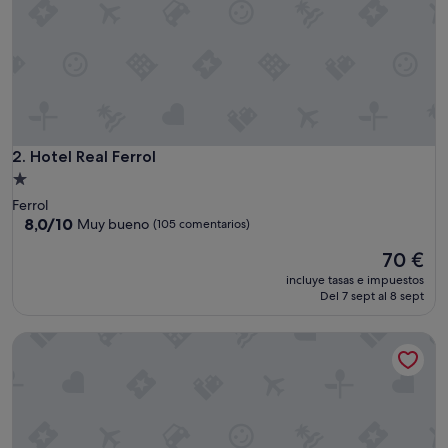
Hotel Real Ferrol
2. Hotel Real Ferrol
Alojamiento
de
Ferrol
1.0 estrella
8.0
8,0/10
Muy bueno
(105 comentarios)
sobre
El
70 €
10,
precio
Muy
incluye tasas e impuestos
actual
bueno,
Del 7 sept al 8 sept
es
(105 comentarios)
de
Crisol Almirante
70 €