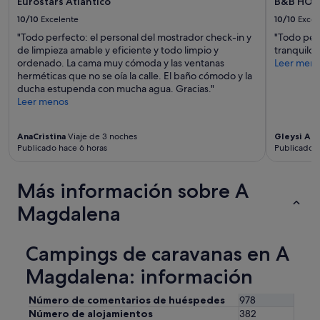
Eurostars Atlántico
B&B HOTE
10/10
Excelente
10/10
Excel
"Todo perfecto: el personal del mostrador check-in y
"Todo per
de limpieza amable y eficiente y todo limpio y
tranquilo.
ordenado. La cama muy cómoda y las ventanas
Leer men
herméticas que no se oía la calle. El baño cómodo y la
ducha estupenda con mucha agua. Gracias."
Leer menos
AnaCristina
Viaje de 3 noches
Gleysi An
Publicado hace 6 horas
Publicado a
Más información sobre A
Magdalena
Campings de caravanas en A
Magdalena: información
Número de comentarios de huéspedes
978
Número de alojamientos
382