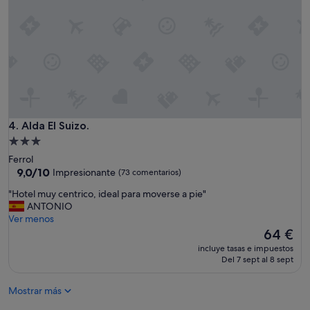
l
i
m
a
t
i
z
a
d
o
Alda El Suizo.
4. Alda El Suizo.
e
Alojamiento
x
de
Ferrol
c
3.0 estrellas
9.0
9,0/10
Impresionante
(73 comentarios)
e
sobre
l
"
"Hotel muy centrico, ideal para moverse a pie"
10,
e
H
ANTONIO
Impresionante,
n
o
Ver menos
(73 comentarios)
t
t
El
64 €
e
e
precio
e
incluye tasas e impuestos
l
actual
Del 7 sept al 8 sept
n
m
es
p
u
de
l
Mostrar más
y
64 €
e
c