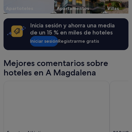
d
p
cambios.
a
Apartoteles
Apartamentos
Villas
i
Pueden
,
e
aplicarse
p
"
términos
r
Inicia sesión y ahorra una media
y
e
condiciones
de un 15 % en miles de hoteles
c
adicionales.
i
Iniciar sesión
Registrarme gratis
o
s
j
u
Mejores comentarios sobre
s
t
hoteles en A Magdalena
o
s
Eurostars Atlántico
B&B HOTEL
"