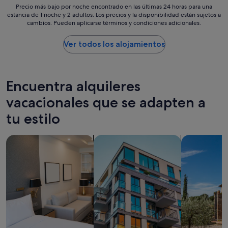
n
e
Precio
Precio más bajo por noche encontrado en las últimas 24 horas para una
a
n
estancia de 1 noche y 2 adultos. Los precios y la disponibilidad están sujetos a
más
o
cambios. Pueden aplicarse términos y condiciones adicionales.
t
bajo
l
r
por
a
i
noche
Ver todos los alojamientos
d
c
encontrado
e
o
en
c
,
las
a
i
últimas
Encuentra alquileres
l
d
24 horas
o
e
para
vacacionales que se adapten a
r
a
una
,
tu estilo
l
estancia
m
p
de
u
a
1 noche
y
Buscar apartoteles
Buscar apartamentos
Buscar villas
r
y
b
a
2 adultos.
u
m
Los
e
o
precios
n
v
y
a
e
la
c
r
disponibilidad
o
s
están
m
e
sujetos
i
a
a