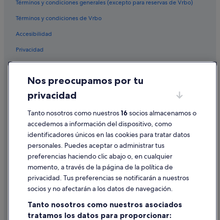
Términos y condiciones generales (excepto para reservas de Vrbo)
Hoteles con todo incluido en Ferrol
Términos y condiciones de Vrbo
Paradores hoteles en A Magdalena
Accesibilidad
Casas rurales en Ferrol
Privacidad
Albergues en A Magdalena
Casas de huéspedes en A Magdalena
Cookies
Nos preocupamos por tu
Palacios en Ferrol
Condiciones de uso
privacidad
Hoteles de lujo en Ferrol
Información legal/contacto
Cabañas en Mugardos
Pautas sobre el contenido y cómo denunciar contenido
Tanto nosotros como nuestros
16
socios almacenamos o
accedemos a información del dispositivo, como
Hoteles cerca de Teatro Jofre
identificadores únicos en las cookies para tratar datos
Ayuda
Hoteles cerca de Parque Reina Sofía
personales. Puedes aceptar o administrar tus
Ayuda
Hoteles románticos en Ferrol
preferencias haciendo clic abajo o, en cualquier
momento, a través de la página de la política de
Hoteles LGTBQIA en Ferrol
Cancelar un vuelo
privacidad. Tus preferencias se notificarán a nuestros
Hoteles para familias en Ferrol
Cancelar una reserva de hotel o de un alquiler vacacional
socios y no afectarán a los datos de navegación.
Pensiones en A Magdalena
Plazos de reembolso
Tanto nosotros como nuestros asociados
Hoteles cerca de Estación de Ferrol
tratamos los datos para proporcionar:
Utilizar un cupón de Expedia