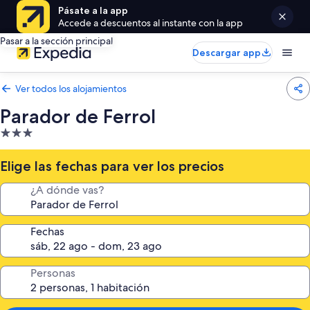
Pásate a la app
Accede a descuentos al instante con la app
Pasar a la sección principal
Descargar app
Ver todos los alojamientos
Parador de Ferrol
Alojamiento
de
3.0 estrellas
Elige las fechas para ver los precios
¿A dónde vas?
Fechas
Personas