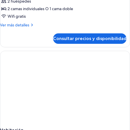
de
2 huéspedes
Habitación
2 camas individuales O 1 cama doble
básica
Wifi gratis
doble
Más
Ver más detalles
detalles
de
Consultar precios y disponibilidad
Habitación
básica
doble