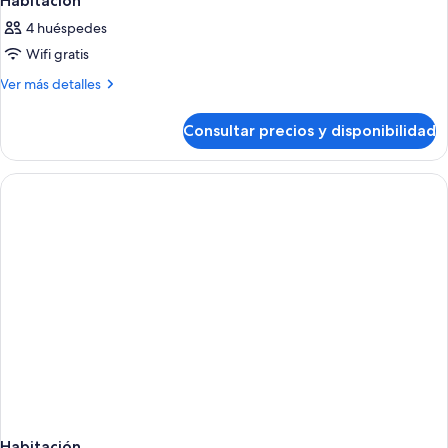
Habitación
4 huéspedes
Wifi gratis
Más
Ver más detalles
detalles
de
Consultar precios y disponibilidad
Habitación
Habitación