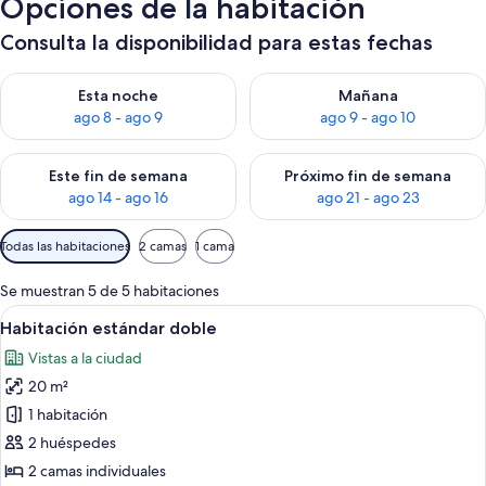
Opciones de la habitación
Consulta la disponibilidad para estas fechas
Consulta la disponibilidad para esta noche, ago 8 - ago 9
Consulta la disponibilidad pa
Esta noche
Mañana
ago 8 - ago 9
ago 9 - ago 10
Consulta la disponibilidad para este fin de semana, ago 14 - a
Consulta la disponibilidad par
Este fin de semana
Próximo fin de semana
ago 14 - ago 16
ago 21 - ago 23
Filtros
Todas las habitaciones
2 camas
1 cama
disponibles
para
Se muestran 5 de 5 habitaciones
las
Abrir
Una habitación de hotel con dos cama
12
Habitación estándar doble
habitaciones
todas
Vistas a la ciudad
las
20 m²
fotos
de
1 habitación
Habitación
2 huéspedes
estándar
2 camas individuales