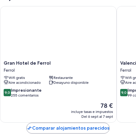
Gran Hotel de Ferrol
Valencia
Gran
Valencia
Gran Hotel de Ferrol
Valenc
Hotel
Ferrol
Ferrol
Ferrol
de
Wifi gratis
Restaurante
Wifi gr
Ferrol
Aire acondicionado
Desayuno disponible
Aire a
Ferrol
9.0
9.0
Impresionante
Imp
9,0
9,0
sobre
sobre
255 comentarios
99 c
10,
10,
El
78 €
Impresionante,
Impresi
precio
255 comentarios
99 come
incluye tasas e impuestos
actual
Del 6 sept al 7 sept
es
de
Comparar alojamientos parecidos
78 €