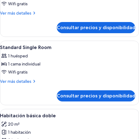
doble
Wifi gratis
Más
Ver más detalles
detalles
de
Consultar precios y disponibilidad
Habitación
estándar
doble
Abrir
Ropa de cama de alta calidad, edredon
5
Standard Single Room
todas
1 huésped
las
1 cama individual
fotos
de
Wifi gratis
Standard
Más
Ver más detalles
Single
detalles
de
Room
Consultar precios y disponibilidad
Standard
Single
Room
Abrir
Habitación de hotel con dos camas, c
7
Habitación básica doble
todas
20 m²
las
1 habitación
fotos