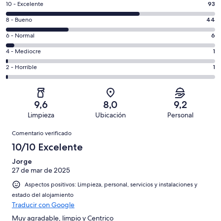
93
10 - Excelente
93
comentarios
44
8 - Bueno
44
de
comentarios
un
6
6 - Normal
6
de
total
comentarios
un
1
4 - Mediocre
1
de
de
total
comentarios
145
un
1
2 - Horrible
1
de
de
con
total
comentarios
145
un
una
de
de
con
total
puntuación
145
un
una
de
9,6
8,0
9,2
de
con
total
puntuación
145
Limpieza
Ubicación
Personal
10
una
de
de
con
Comentarios
-
puntuación
145
8
Comentario verificado
una
Excelente
de
con
-
puntuación
10/10 Excelente
6
una
Bueno
de
-
puntuación
Jorge
4
Normal
27 de mar de 2025
de
-
2
Aspectos positivos: Limpieza, personal, servicios y instalaciones y
Mediocre
-
estado del alojamiento
Horrible
Traducir con Google
Muy agradable, limpio y Centrico