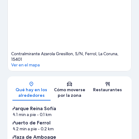
disfrutar del agua realizando actividades como submarinismo o
esnórquel, pero también podrás vivir grandes aventuras
practicando la equitación o las rutas a pie o en bicicleta en las
inmediaciones.
Ver guía de viaje de Ferrol
Contralmirante Azarola Gresillon, S/N, Ferrol, La Coruna,
15401
Ver en el mapa
Mapa
Qué hay en los
Cómo moverse
Restaurantes
alrededores
por la zona
Parque Reina Sofía
A 1 min a pie
- 0.1 km
Puerto de Ferrol
A 2 min a pie
- 0.2 km
Plaza de Amboage