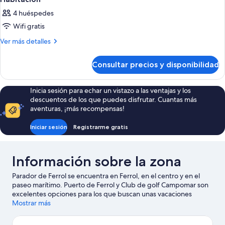
4 huéspedes
Wifi gratis
Más
Ver más detalles
detalles
de
Consultar precios y disponibilidad
Habitación
Inicia sesión para echar un vistazo a las ventajas y los
descuentos de los que puedes disfrutar. Cuantas más
aventuras, ¡más recompensas!
Iniciar sesión
Registrarme gratis
Información sobre la zona
Parador de Ferrol se encuentra en Ferrol, en el centro y en el
paseo marítimo. Puerto de Ferrol y Club de golf Campomar son
excelentes opciones para los que buscan unas vacaciones
activas, pero si prefieres sumergirte en la naturaleza, Parque
Mostrar más
Reina Sofía y Playa de Doniños son lo que necesitas. No olvides
visitar Aldea Nova: ¡te encantará! Tendrás la oportunidad de