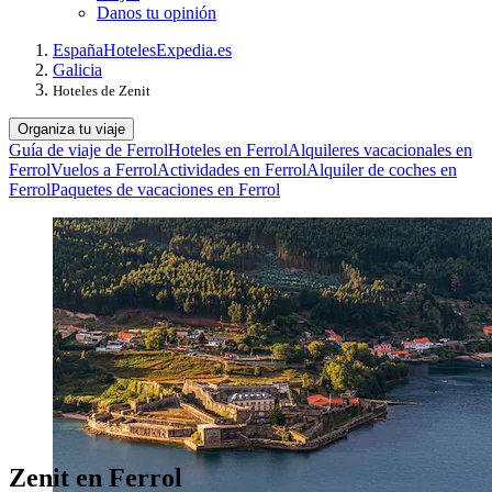
Danos tu opinión
España
Hoteles
Expedia.es
Galicia
Hoteles de Zenit
Organiza tu viaje
Guía de viaje de Ferrol
Hoteles en Ferrol
Alquileres vacacionales en
Ferrol
Vuelos a Ferrol
Actividades en Ferrol
Alquiler de coches en
Ferrol
Paquetes de vacaciones en Ferrol
Zenit en Ferrol