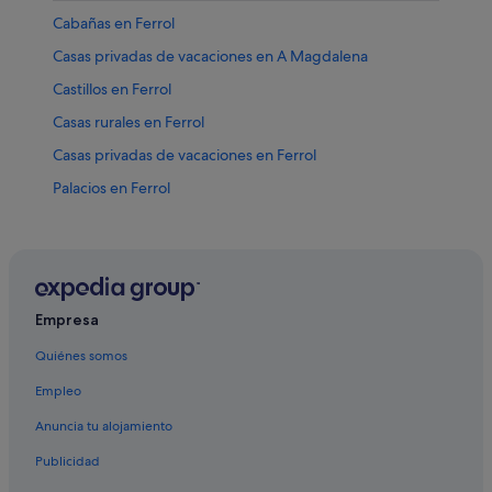
Cabañas en Ferrol
Casas privadas de vacaciones en A Magdalena
Castillos en Ferrol
Casas rurales en Ferrol
Casas privadas de vacaciones en Ferrol
Palacios en Ferrol
Hoteles cerca de Plaza de Amboage
Albergues en A Magdalena
Hoteles con gimnasio en Ferrol
Hoteles con conserje en Ferrol
Empresa
Ferrol hoteles
Quiénes somos
Hoteles con casino en Ferrol
Empleo
Hoteles con bar en Ferrol
Anuncia tu alojamiento
Hoteles que aceptan mascotas en Ferrol
Publicidad
Hoteles con restaurante en Ferrol