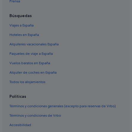
Prensa
B&B en Ferrol
Moteles en Ferrol
Búsquedas
Hoteles con piscina en Ferrol
Viajes a España
Hoteles cerca de Praia da Graña
Hoteles en España
A Magdalena hoteles
Alquileres vacacionales España
Hoteles cerca de Cuartel de Dolores
Paquetes de viaje a España
Hoteles cerca de Teatro Jofre
Vuelos baratos en España
Hoteles LGTBQIA en Ferrol
Alquiler de coches en España
Hoteles de aventura en Ferrol
Todos los alojamientos
Hoteles en la playa en Ferrol
Hoteles cerca de Catedral de San Julián
Políticas
Hoteles de 5 estrellas en Ferrol
Términos y condiciones generales (excepto para reservas de Vrbo)
Hoteles cerca de Iglesia de San Francisco
Términos y condiciones de Vrbo
Paradores hoteles en A Magdalena
Accesibilidad
Hoteles para familias en Ferrol