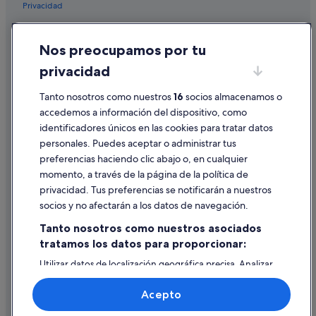
Privacidad
Condominios en Ferrol
Cookies
Campings de caravanas en A Magdalena
Nos preocupamos por tu
Condiciones de uso
Casas de huéspedes en Ferrol
privacidad
Información legal/contacto
Hoteles románticos en Ferrol
Tanto nosotros como nuestros
16
socios almacenamos o
Pautas sobre el contenido y cómo denunciar contenido
Hoteles cerca de Arsenal Militar de Ferrol
accedemos a información del dispositivo, como
Chalets en Ferrol
identificadores únicos en las cookies para tratar datos
Ayuda
personales. Puedes aceptar o administrar tus
Hoteles cerca de Parque Reina Sofía
Ayuda
preferencias haciendo clic abajo o, en cualquier
Pensiones en A Magdalena
momento, a través de la página de la política de
Cancelar un vuelo
Hoteles de 3 estrellas en Ferrol
privacidad. Tus preferencias se notificarán a nuestros
Cancelar una reserva de hotel o de un alquiler vacacional
socios y no afectarán a los datos de navegación.
Villas en A Magdalena
Plazos de reembolso
Tanto nosotros como nuestros asociados
Casas de campo en Ferrol
tratamos los datos para proporcionar:
Utilizar un cupón de Expedia
Hoteles de golf en Ferrol
Utilizar datos de localización geográfica precisa. Analizar
Documentos para viajes internacionales
Nh Hotels en Ferrol
activamente las características del dispositivo para su
identificación. Almacenar la información en un dispositivo
Casas de huéspedes en A Magdalena
Acepto
y/o acceder a ella. Publicidad y contenido personalizados,
medición de publicidad y contenido, investigación de
Hoteles cerca de Estación de Ferrol