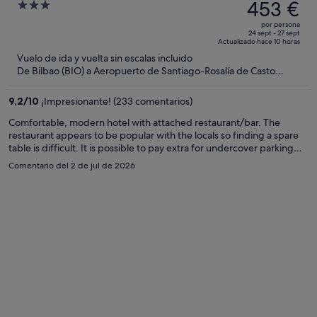
precio
453 €
3
era
out
por persona
de
of
24 sept - 27 sept
Actualizado hace 10 horas
526 €,
5
Vuelo de ida y vuelta sin escalas incluido
ahora
De Bilbao (BIO) a Aeropuerto de Santiago-Rosalía de Casto
es
(SCQ)
de
9,2
/
10
¡Impresionante! (233 comentarios)
453 €
por
Comfortable, modern hotel with attached restaurant/bar. The
restaurant appears to be popular with the locals so finding a spare
persona
table is difficult. It is possible to pay extra for undercover parking
but it isn't really necessary as there is lots of free parking on the
Comentario del 2 de jul de 2026
street.