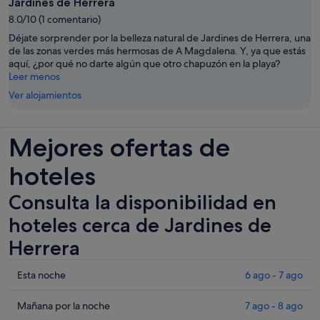
Jardines de Herrera
8.0/10 (1 comentario)
Déjate sorprender por la belleza natural de Jardines de Herrera, una
de las zonas verdes más hermosas de A Magdalena. Y, ya que estás
aquí, ¿por qué no darte algún que otro chapuzón en la playa?
Leer menos
Ver alojamientos
Mejores ofertas de
hoteles
Consulta la disponibilidad en
hoteles cerca de Jardines de
Herrera
Comprueba
Esta noche
6 ago - 7 ago
los
precios
Comprueba
Mañana por la noche
7 ago - 8 ago