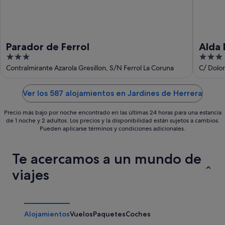
Parador de Ferrol
Alda 
3
3
out
out
Contralmirante Azarola Gresillon, S/N Ferrol La Coruna
C/ Dolor
of
of
5
5
Ver los 587 alojamientos en Jardines de Herrera
Precio más bajo por noche encontrado en las últimas 24 horas para una estancia
de 1 noche y 2 adultos. Los precios y la disponibilidad están sujetos a cambios.
Pueden aplicarse términos y condiciones adicionales.
Te acercamos a un mundo de
viajes
Alojamientos
Vuelos
Paquetes
Coches