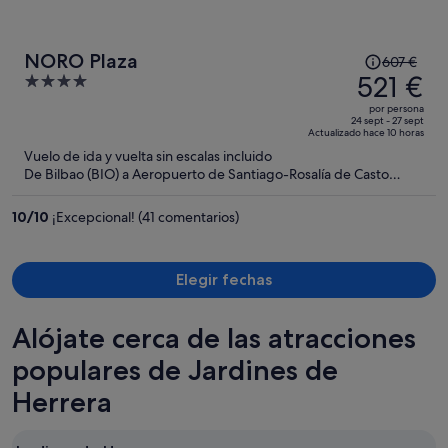
El
NORO Plaza
607 €
precio
521 €
4
era
out
por persona
de
of
24 sept - 27 sept
Actualizado hace 10 horas
607 €,
5
Vuelo de ida y vuelta sin escalas incluido
ahora
De Bilbao (BIO) a Aeropuerto de Santiago-Rosalía de Casto
es
(SCQ)
de
10
/
10
¡Excepcional! (41 comentarios)
521 €
por
persona
Elegir fechas
Alójate cerca de las atracciones
populares de Jardines de
Herrera