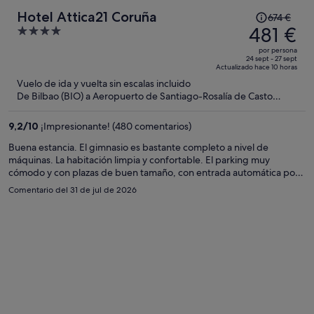
El
Hotel Attica21 Coruña
674 €
precio
481 €
4
era
out
por persona
de
of
24 sept - 27 sept
Actualizado hace 10 horas
674 €,
5
Vuelo de ida y vuelta sin escalas incluido
ahora
De Bilbao (BIO) a Aeropuerto de Santiago-Rosalía de Casto
es
(SCQ)
de
9,2
/
10
¡Impresionante! (480 comentarios)
481 €
por
Buena estancia. El gimnasio es bastante completo a nivel de
máquinas. La habitación limpia y confortable. El parking muy
persona
cómodo y con plazas de buen tamaño, con entrada automática por
matrícula. ¡Para repetir!
Comentario del 31 de jul de 2026