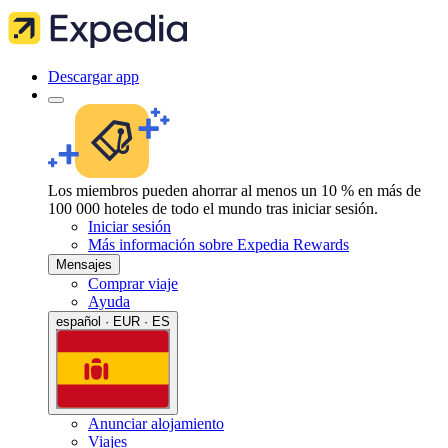
Descargar app
Los miembros pueden ahorrar al menos un 10 % en más de
100 000 hoteles de todo el mundo tras iniciar sesión.
Iniciar sesión
Más información sobre Expedia Rewards
Mensajes
Comprar viaje
Ayuda
español · EUR · ES
Anunciar alojamiento
Viajes