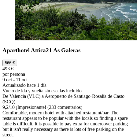
Aparthotel Attica21 As Galeras
566 €
493 €
por persona
9 oct - 11 oct
Actualizado hace 1 día
Vuelo de ida y vuelta sin escalas incluido
De Valencia (VLC) a Aeropuerto de Santiago-Rosalía de Casto
(SCQ)
9,2
/
10
¡Impresionante! (233 comentarios)
Comfortable, modern hotel with attached restaurant/bar. The
restaurant appears to be popular with the locals so finding a spare
table is difficult. It is possible to pay extra for undercover parking
but it isn't really necessary as there is lots of free parking on the
street.