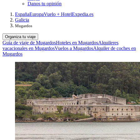
Danos tu opinión
España
Europa
Vuelo + Hotel
Expedia.es
Galicia
Mugardos
Organiza tu viaje
Guía de viaje de Mugardos
Hoteles en Mugardos
Alquileres
vacacionales en Mugardos
Vuelos a Mugardos
Alquiler de coches en
Mugardos