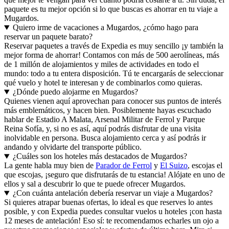
paquete es tu mejor opción si lo que buscas es ahorrar en tu viaje a
Mugardos.
Quiero irme de vacaciones a Mugardos, ¿cómo hago para
reservar un paquete barato?
Reservar paquetes a través de Expedia es muy sencillo ¡y también la
mejor forma de ahorrar! Contamos con más de 500 aerolíneas, más
de 1 millón de alojamientos y miles de actividades en todo el
mundo: todo a tu entera disposición. Tú te encargarás de seleccionar
qué vuelo y hotel te interesan y de combinarlos como quieras.
¿Dónde puedo alojarme en Mugardos?
Quienes vienen aquí aprovechan para conocer sus puntos de interés
más emblemáticos, y hacen bien. Posiblemente hayas escuchado
hablar de Estadio A Malata, Arsenal Militar de Ferrol y Parque
Reina Sofía, y, si no es así, aquí podrás disfrutar de una visita
inolvidable en persona. Busca alojamiento cerca y así podrás ir
andando y olvidarte del transporte público.
¿Cuáles son los hoteles más destacados de Mugardos?
La gente habla muy bien de
Parador de Ferrol
y
El Suizo
, escojas el
que escojas, ¡seguro que disfrutarás de tu estancia! Alójate en uno de
ellos y sal a descubrir lo que te puede ofrecer Mugardos.
¿Con cuánta antelación debería reservar un viaje a Mugardos?
Si quieres atrapar buenas ofertas, lo ideal es que reserves lo antes
posible, y con Expedia puedes consultar vuelos u hoteles ¡con hasta
12 meses de antelación! Eso sí: te recomendamos echarles un ojo a