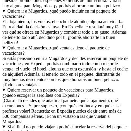
nuestras promociones especiales y ofertas de última hora. Mira si
hay alguna para Mugardos, ¡y podrás ahorrarte un buen pellizco!
Quiero ir a Mugardos, ¿qué puedo incluir en mi paquete de
vacaciones?
El alojamiento, los vuelos, el coche de alquiler, alguna actividad...
En realidad, la decisión es tuya. En Expedia te resultará muy fácil
ver qué se ofrece en Mugardos y combinar todo a tu gusto. Además
de tenerlo todo ahí, decidido por ti, ¡podrás ahorrarte un buen
pellizco!
Quiero ir a Mugardos, ¿qué ventajas tiene el paquete de
vacaciones?
Si estás pensando en ir a Mugardos y decides reservar un paquete de
vacaciones, en Expedia podrás combinarlo todo como mejor te
venga: el vuelo, el hotel, alguna que otra excursión ¡y hasta el coche
de alquiler! Además, al tenerlo todo en el paquete, disfrutarás de
muy buenos descuentos con los que ahorrarás un buen pellizco.
¡Todo son ventajas!
Quiero reservar un paquete de vacaciones para Mugardos,
¿puedo escoger la aerolínea con Expedia?
¡Claro! Tú decides qué añadir al paquete: qué alojamiento, qué
excursiones... Y, por supuesto, ¡con qué aerolínea y en qué clase
prefieres volar! Recuerda: en Expedia puedes elegir entre más de
500 compañías aéreas. ¡Echa un vistazo a las que vuelan a
Mugardos!
Si al final no puedo viajar, ¿podré cancelar la reserva del paquete