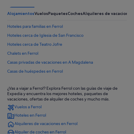
Alojamientos
Vuelos
Paquetes
Coches
Alquileres de vacaciones
Hoteles para familias en Ferrol
Hoteles cerca de Iglesia de San Francisco
Hoteles cerca de Teatro Jofre
Chalets en Ferrol
Casas privadas de vacaciones en A Magdalena
Casas de huéspedes en Ferrol
Casas de campo en Ferrol
¿Vas a viajar a Ferrol? Explora Ferrol con las guías de viaje de
Hoteles de lujo en Ferrol
Expedia y encuentra los mejores hoteles, paquetes de
Pensiones en Ferrol
vacaciones, ofertas de alquiler de coches y mucho más.
Vuelos a Ferrol
Hoteles con spa en Ferrol
Hoteles en Ferrol
Casas privadas de vacaciones en Ferrol
Alquileres de vacaciones en Ferrol
Pensiones en A Magdalena
Alquiler de coches en Ferrol