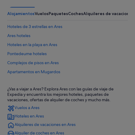
Alojamientos
Vuelos
Paquetes
Coches
Alquileres de vacaciones
Hoteles de 3 estrellas en Ares
Ares hoteles
Hoteles en la playa en Ares
Pontedeume hoteles
Complejos de pisos en Ares
Apartamentos en Mugardos
Hoteles cerca de Cuartel de Dolores
¿Vas a viajar a Ares? Explora Ares con las guías de viaje de
Casas rurales en Franza
Expedia y encuentra los mejores hoteles, paquetes de
Pensiones en Ares
vacaciones, ofertas de alquiler de coches y mucho más.
Vuelos a Ares
Campings de caravanas en Mugardos
Hoteles en Ares
Hoteles cerca de Iglesia de San Francisco
Alquileres de vacaciones en Ares
Hoteles con bar en Ares
Alquiler de coches en Ares