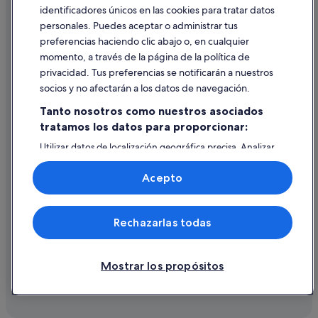
Casas de huéspedes en Ares
identificadores únicos en las cookies para tratar datos
Ayuda
Casas privadas de vacaciones en Ares
personales. Puedes aceptar o administrar tus
Ayuda
preferencias haciendo clic abajo o, en cualquier
Cabañas en Ares
momento, a través de la página de la política de
Cancelar un vuelo
Mugardos hoteles
privacidad. Tus preferencias se notificarán a nuestros
Cancelar una reserva de hotel o de un alquiler vacacional
Casas de campo en Franza
socios y no afectarán a los datos de navegación.
Plazos de reembolso
Tanto nosotros como nuestros asociados
tratamos los datos para proporcionar:
Utilizar un cupón de Expedia
Utilizar datos de localización geográfica precisa. Analizar
Documentos para viajes internacionales
activamente las características del dispositivo para su
identificación. Almacenar la información en un dispositivo
Acepto
y/o acceder a ella. Publicidad y contenido personalizados,
medición de publicidad y contenido, investigación de
audiencia y desarrollo de servicios.
© 2026 Expedia, Inc., una empresa de Expedia Group. Todos los
Rechazarlas todas
Lista de asociados (proveedores)
derechos reservados. Expedia y el logotipo de Expedia son marcas
comerciales o marcas comerciales registradas de Expedia, Inc.
Vacationspot, S.L., Agencia de Viajes, I-AV-0000631.3.
Mostrar los propósitos