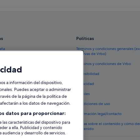
as
Políticas
aña
Términos y condiciones generales (e
reservas de Vrbo)
España
Términos y condiciones de Vrbo
cidad
vacacionales España
Accesibilidad
 viaje a España
 a información del dispositivo,
Privacidad
tos en España
sonales. Puedes aceptar o administrar
Cookies
ravés de la página de la política de
 coches en España
o afectarán a los datos de navegación.
Condiciones de uso
lojamientos
os datos para proporcionar:
Información legal/contacto
 las características del dispositivo para
Pautas sobre el contenido y cómo de
eder a ella. Publicidad y contenido
contenido
 audiencia y desarrollo de servicios.