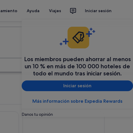
jamiento
Ayuda
Viajes
Iniciar sesión
Organiza tu viaje
Los miembros pueden ahorrar al menos
Buscar
un 10 % en más de 100 000 hoteles de
todo el mundo tras iniciar sesión.
Iniciar sesión
Más información sobre Expedia Rewards
AC Hotel A Coruña by Marriott
Danos tu opinión