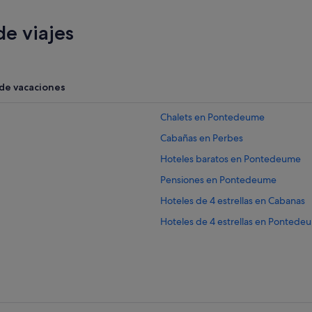
e viajes
 de vacaciones
Chalets en Pontedeume
Cabañas en Perbes
Hoteles baratos en Pontedeume
Pensiones en Pontedeume
Hoteles de 4 estrellas en Cabanas
Hoteles de 4 estrellas en Pontede
Hoteles con bar en Cabanas
Campings de caravanas en Ponte
Hoteles con restaurante en Pont
Campings de caravanas en Perbes