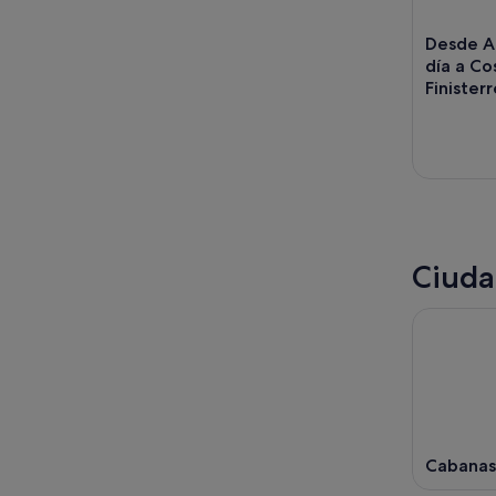
ago
-
9
Desde A 
ago
día a C
Finisterr
Ciuda
Cabanas