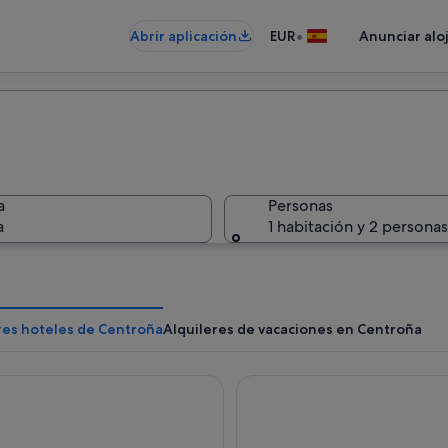
•
Abrir aplicación
EUR
Anunciar alo
a
Personas
a
1 habitación y 2 personas
res hoteles de Centroña
Alquileres de vacaciones en Centroña
ttica21 Coruña
Hotel Riazor