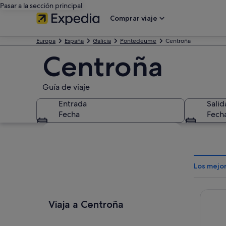
Pasar a la sección principal
Comprar viaje
Europa
España
Galicia
Pontedeume
Centroña
Centroña
Guía de viaje
Entrada
Salid
Fecha
Fech
Ver mapa
Los mejo
Hotel A
Viaja a Centroña