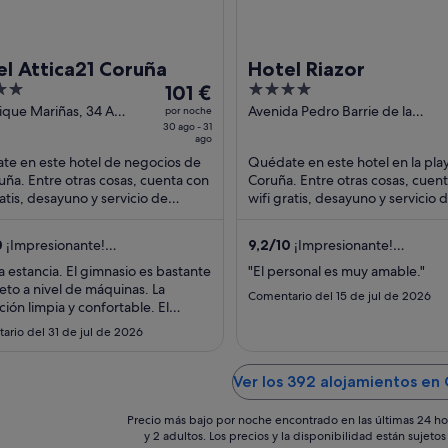
l Attica21 Coruña
Hotel Riazor
El
4
101 €
precio
out
ique Mariñas, 34 A
Avenida Pedro Barrie de la
por noche
a A Coruña
30 ago - 31
Maza, 29 A Coruña La Coruna
es
of
ago
de
5
te en este hotel de negocios de
Quédate en este hotel en la pla
101 €
uña. Entre otras cosas, cuenta con
Coruña. Entre otras cosas, cuen
por
ratis, desayuno y servicio de
wifi gratis, desayuno y servicio 
noche
ciones. Dos atracciones turísticas
habitaciones. Algo que los hué
res ...
destacan ...
del
0
¡Impresionante!
9,2
/
10
¡Impresionante!
30
omentarios)
(585 comentarios)
 estancia. El gimnasio es bastante
"El personal es muy amable."
ago
to a nivel de máquinas. La
Comentario del 15 de jul de 2026
al
ción limpia y confortable. El
31
ng muy cómodo y con plazas de
ario del 31 de jul de 2026
ago
tamaño, con entrada automática
trícula. ¡Para repetir!"
Ver los 392 alojamientos en
Precio más bajo por noche encontrado en las últimas 24 ho
y 2 adultos. Los precios y la disponibilidad están sujet