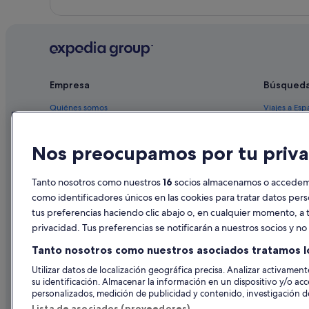
Empresa
Búsqued
Quiénes somos
Viajes a Esp
Empleo
Hoteles en 
Nos preocupamos por tu priva
Anuncia tu alojamiento
Alquileres 
Publicidad
Paquetes de
Tanto nosotros como nuestros
16
socios almacenamos o accedemos
Prensa
Vuelos bara
como identificadores únicos en las cookies para tratar datos per
tus preferencias haciendo clic abajo o, en cualquier momento, a t
Alquiler de
privacidad. Tus preferencias se notificarán a nuestros socios y n
Todos los a
Tanto nosotros como nuestros asociados tratamos l
Utilizar datos de localización geográfica precisa. Analizar activamente
su identificación. Almacenar la información en un dispositivo y/o acc
personalizados, medición de publicidad y contenido, investigación de
Lista de asociados (proveedores)