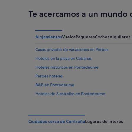
Te acercamos a un mundo d
Alojamientos
Vuelos
Paquetes
Coches
Alquileres
Casas privadas de vacaciones en Perbes
Hoteles en la playa en Cabanas
Hoteles históricos en Pontedeume
Perbes hoteles
B&B en Pontedeume
Hoteles de 3 estrellas en Pontedeume
Condominios en Pontedeume
Hoteles con spa en Perbes
Hoteles en la playa en Perbes
Ciudades cerca de Centroña
Lugares de interés
Casas rurales en Pontedeume