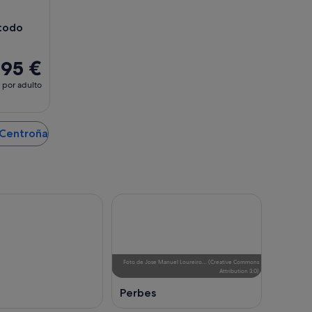
 todo
495 €
por adulto
 Centroña
Foto
de
Jose Manuel Loureiro…
(
Creative Commons
Attribution 3.0
)
Perbes