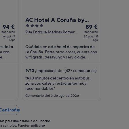
AC Hotel A Coruña by
El
4
El
94 €
Marriott
89 €
precio
out
precio
Rua Enrique Marinas Romero,
por noche
por noche
6 sept - 7
34 A Coruña La Coruna
30 ago - 31
es
of
es
sept
ago
de
5
de
ya de La
Quédate en este hotel de negocios de
94 €
89 €
ta con
La Coruña. Entre otras cosas, cuenta con
por
por
de
wifi gratis, desayuno y servicio de
noche
noche
spedes
habitaciones. Dos atracciones turísticas
populares ...
del
del
9
/
10
¡Impresionante! (427 comentarios)
6
30
"A 10 minutos del centro en autobús,
sept
ago
zona con cafés y restaurantes muy
al
al
recomendables"
7
31
Comentario del 6 de ago de 2026
sept
ago
 Centroña
ras para una estancia de 1 noche
os a cambios. Pueden aplicarse