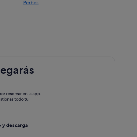
Perbes
s
abanas
Pontedeume
e
legarás
ume
or reservar en la app.
estionas todo tu
o y descarga