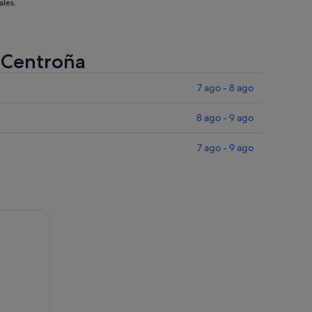
ales.
e Centroña
7 ago - 8 ago
8 ago - 9 ago
7 ago - 9 ago
do incluido por Galicia