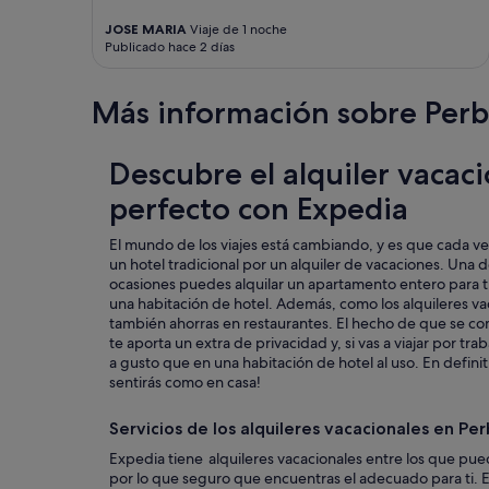
r
f
JOSE MARIA
Viaje de 1 noche
Publicado hace 2 días
e
c
t
Más información sobre Perb
f
o
r
Descubre el alquiler vacac
o
u
perfecto con Expedia
r
C
El mundo de los viajes está cambiando, y es que cada ve
a
un hotel tradicional por un alquiler de vacaciones. Una d
m
ocasiones puedes alquilar un apartamento entero para ti
i
una habitación de hotel. Además, como los alquileres va
n
también ahorras en restaurantes. El hecho de que se c
o
te aporta un extra de privacidad y, si vas a viajar por tr
p
a gusto que en una habitación de hotel al uso. En definiti
i
sentirás como en casa!
l
g
r
Servicios de los alquileres vacacionales en Pe
i
Expedia tiene alquileres vacacionales entre los que pue
m
por lo que seguro que encuentras el adecuado para ti. 
a