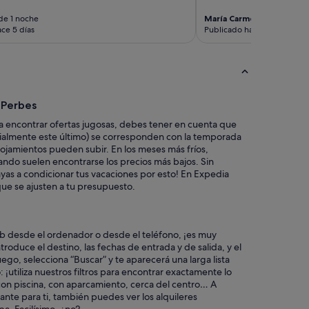
c
de 1 noche
María Carmen
Viaje de 7 n
a
ce 5 días
Publicado hace 6 días
d
e
m
á
s
e
 Perbes
l
d
 encontrar ofertas jugosas, debes tener en cuenta que
u
cialmente este último) se corresponden con la temporada
p
 alojamientos pueden subir. En los meses más fríos,
l
ndo suelen encontrarse los precios más bajos. Sin
e
as a condicionar tus vacaciones por esto! En Expedia
x
ue se ajusten a tu presupuesto.
t
i
e
n
eb desde el ordenador o desde el teléfono, ¡es muy
e
troduce el destino, las fechas de entrada y de salida, y el
u
go, selecciona “Buscar” y te aparecerá una larga lista
n
¡utiliza nuestros filtros para encontrar exactamente lo
a
on piscina, con aparcamiento, cerca del centro… A
s
tante para ti, también puedes ver los alquileres
v
a. Facilísimo, ¿no?