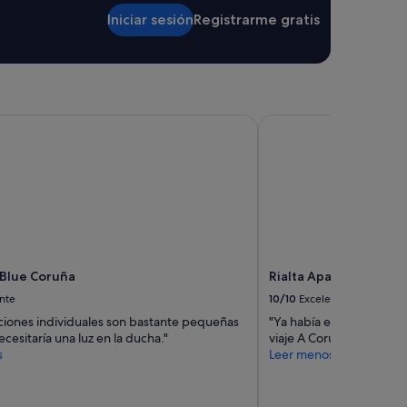
a
Iniciar sesión
Registrarme gratis
f
e
t
e
r
í
Blue Coruña
Rialta Apartahotel
a
s
,
p
a
s
e
o
m
a
 Blue Coruña
Rialta Apartahotel
r
nte
10/10
Excelente
í
t
aciones individuales son bastante pequeñas
"Ya había estado el año 
i
ecesitaría una luz en la ducha."
viaje A Coruña . Una esta
m
s
Leer menos
o
e
t