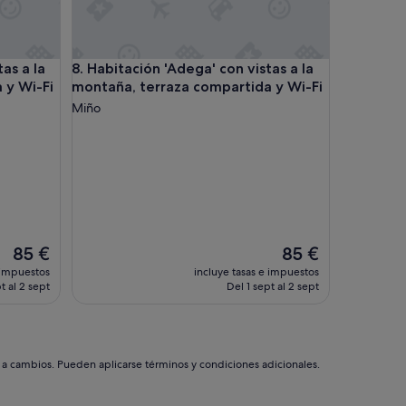
r
t
a
m
a la montaña, terraza compartida y Wi-Fi
Habitación 'Adega' con vistas a la montaña, terraz
as a la
8. Habitación 'Adega' con vistas a la
e
 y Wi-Fi
montaña, terraza compartida y Wi-Fi
n
t
Miño
o
s
e
s
t
a
n
c
El
El
e
85 €
85 €
precio
precio
n
 impuestos
incluye tasas e impuestos
actual
actual
t
t al 2 sept
Del 1 sept al 2 sept
es
es
r
de
de
i
85 €
85 €
c
o
s
s a cambios. Pueden aplicarse términos y condiciones adicionales.
y
a