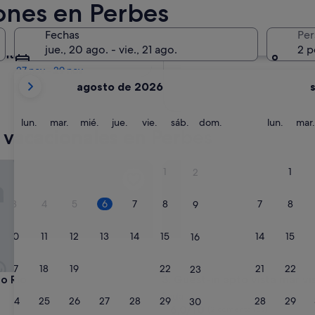
iones en Perbes
En dos meses
Fechas
Per
2 oct - 4 oct
jue., 20 ago. - vie., 21 ago.
2 p
entro de cuatro meses
27 nov - 29 nov
Tus
agosto de 2026
meses
actuales
son
lunes
martes
miércoles
jueves
viernes
sábado
domingo
lunes
lun.
mar.
mié.
jue.
vie.
sáb.
dom.
lun.
mar.
 vacacionales en Perbes
August
de
2026
aza compartida y Wi-Fi
Río
Guest-in apto vista mar vista 
1
1
2
y
September
3
4
5
6
7
8
7
8
9
de
2026.
10
11
12
13
14
15
14
15
16
17
18
19
20
21
22
21
22
23
aza compartida y Wi-Fi
Río
Guest-in apto vista mar vista 
do Río
3. Guest-in apto vista mar vi
nto
Sada
24
25
26
27
28
29
28
29
30
6.0
6,0/10
(2 comentarios)