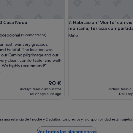
t
o
s
m
Casa Neda
Habitación 'Monte' con vistas 
43 Casa Neda
7. Habitación 'Monte' con vist
o
montaña, terraza compartida
d
e
xcepcional
(2 comentarios)
Miño
r
ur host, was very gracious,
n
nd helpful. The location was
o
nal,
r our Camino pilgrimage and our
s
tarios)
ery clean, comfortable, and well-
.
. We highly recommend!"
Y
.
u
n
El
a
90 €
precio
v
incluye tasas e impuestos
incluye tasas e
actual
i
Del 27 ago al 28 ago
Del 1 sep
es
s
de
t
90 €
a
e
s
a una estancia de 1 noche y 2 adultos. Los precios y la disponibilidad están sujeto
p
e
Ver todos los alojamientos