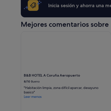
d
términos
Inicia sesión y ahorra una 
h
y
e
condiciones
l
adicionales.
p
Mejores comentarios sobre 
f
u
l
B&B HOTEL A Coruña Aeropuerto
.
T
h
e
l
o
c
a
t
B&B HOTEL A Coruña Aeropuerto
i
8/10
Bueno
o
n
"Habitación limpia, zona difícil aparcar, desayuno
w
basico"
a
Leer menos
s
p
e