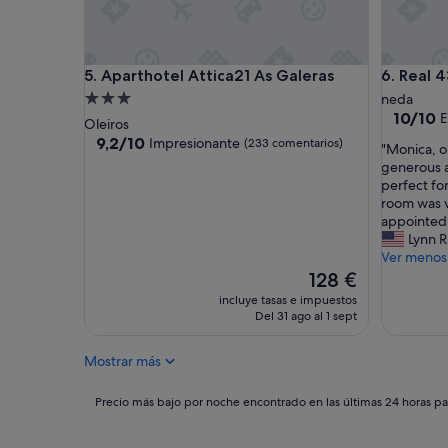
Aparthotel Attica21 As Galeras
Real 43 
5. Aparthotel Attica21 As Galeras
6. Real 
Alojamiento
neda
10.0
10/10
E
de
Oleiros
sobre
3.0 estrellas
9.2
9,2/10
Impresionante
(233 comentarios)
"
"Monica, o
10,
sobre
M
generous a
Excepcio
10,
o
perfect fo
(2 comen
Impresionante,
n
room was v
(233 comentarios)
i
appointed
c
Lynn R
a
Ver menos
,
El
128 €
o
precio
incluye tasas e impuestos
u
actual
Del 31 ago al 1 sept
r
es
h
de
Mostrar más
o
128 €
s
t
Precio
Precio más bajo por noche encontrado en las últimas 24 horas par
,
más
w
bajo