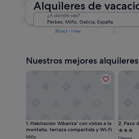
Alquileres de vacac
En dos semanas
¿A dónde vas?
21 ago - 23 ago
Dentro de tres meses
D
30 oct - 1 nov
Nuestros mejores alquileres
Habitación 'Albariza' con vistas a la montaña, terr
Pazo do 
Habitación 'Albariza' con vistas a la montaña, terr
Pazo do 
1. Habitación 'Albariza' con vistas a la
2. Pazo 
montaña, terraza compartida y Wi-Fi
Alojamie
Miño
de
Oleiros