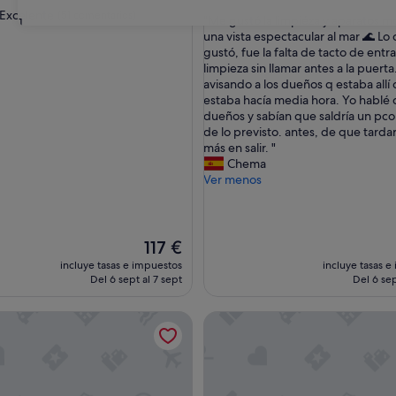
sobre
las
Excelente
(51 comentarios)
"
"Me gustó la limpiéza y aparatos m
31
10,
M
una vista espectacular al mar 🌊 L
(2 comentarios)
e
gustó, fue la falta de tacto de entrar
e,
g
limpieza sin llamar antes a la puert
ntarios)
u
avisando a los dueños q estaba allí
s
estaba hacía media hora. Yo hablé 
t
dueños y sabían que saldría un pco
ó
de lo previsto. antes, de que tarda
l
más en salir. "
a
Chema
l
Ver menos
i
m
p
i
El
117 €
é
precio
incluye tasas e impuestos
incluye tasas e
z
actual
Del 6 sept al 7 sept
Del 6 sep
a
es
y
de
Casa Neda
Habitación 'Monte' con vistas 
a
117 €
p
a
r
a