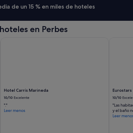
s
media de un 15 % en miles de hoteles
t
ó
,
f
hoteles en Perbes
u
e
Hotel Carrís Marineda
Eurostars 
l
a
f
a
l
t
a
d
e
t
Hotel Carrís Marineda
Eurostars
a
10/10
Excelente
10/10
Excele
c
t
"."
"Las habit
o
Leer menos
y el baño n
d
Leer meno
e
e
n