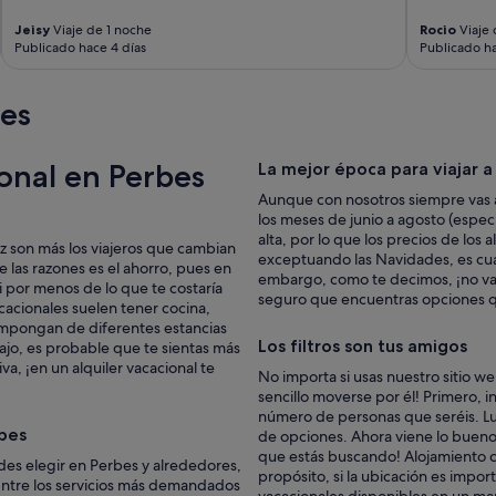
t
Jeisy
Viaje de 1 noche
Rocio
Viaje 
r
Publicado hace 4 días
Publicado ha
a
r
l
es
a
d
e
ional en Perbes
La mejor época para viajar a
l
a
Aunque con nosotros siempre vas a
l
los meses de junio a agosto (espe
i
alta, por lo que los precios de los
z son más los viajeros que cambian
m
exceptuando las Navidades, es cua
e las razones es el ahorro, pues en
p
embargo, como te decimos, ¡no vay
 por menos de lo que te costaría
i
seguro que encuentras opciones q
cacionales suelen tener cocina,
e
ompongan de diferentes estancias
z
Los filtros son tus amigos
abajo, es probable que te sientas más
a
va, ¡en un alquiler vacacional te
s
No importa si usas nuestro sitio w
i
sencillo moverse por él! Primero, in
n
número de personas que seréis. Lue
l
rbes
de opciones. Ahora viene lo bueno: 
l
que estás buscando! Alojamiento c
des elegir en Perbes y alrededores,
a
propósito, si la ubicación es impor
Entre los servicios más demandados
m
vacacionales disponibles en un map