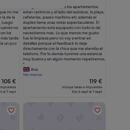
sobre
"
odernos. Y
"Me gusto el hecho que los apartamentos
10,
M
o que no me
estan centricos y al lado del autobús, la playa,
Muy
e
 la de la
cafeterías, paseo marítimo etc además el
bueno,
g
a. Luego
duplex tiene unas vistas espectaculares. El
(1 comentario)
u
 cuando no
apartamento esta equipado con todo lo de
s
con los
necesitamos mas. Lo que menos me gusto
t
 más tarde
fue la limpieza pero no voy a entrar en
o
ría un pco
detalles porque el feedback lo deje
e
directamente con la chica que me atendio el
l
telefono. Por lo demás tuvimos una estancia
h
muy buena y en algún momento repetiremos.
e
"
c
Ana
h
Ver menos
o
El
El
105 €
119 €
q
precio
precio
 impuestos
incluye tasas e impuestos
u
actual
actual
t al 7 sept
Del 6 sept al 7 sept
e
es
es
l
de
de
a la montaña, terraza compartida y Wi-Fi
Habitación 'Adega' con vistas a la montaña, terraz
o
105 €
119 €
s
a
p
a