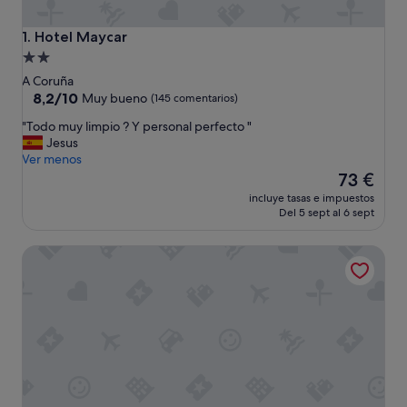
Hotel Maycar
1. Hotel Maycar
Alojamiento
de
A Coruña
2.0 estrellas
8.2
8,2/10
Muy bueno
(145 comentarios)
sobre
"
"Todo muy limpio ? Y personal perfecto "
10,
T
Jesus
Muy
o
Ver menos
bueno,
d
El
73 €
(145 comentarios)
o
precio
incluye tasas e impuestos
m
actual
Del 5 sept al 6 sept
u
es
y
de
Pension Las Rias
l
73 €
i
m
p
i
o
?
Y
p
e