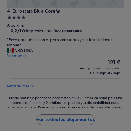
a
b
Eurostars Blue Coruña
4. Eurostars Blue Coruña
i
Alojamiento
t
de
a
A Coruña
c
4.0 estrellas
9.2
9,2/10
Impresionante
(522 comentarios)
i
sobre
"
"Excelente ubicación el personal atento y sus instalaciones
ó
10,
E
limpias"
n
Impresionante,
x
CRISTINA
a
(522 comentarios)
c
Ver menos
c
e
El
e
121 €
l
precio
p
incluye tasas e impuestos
e
actual
t
Del 6 sept al 7 sept
n
es
a
t
de
b
Mostrar más
e
121 €
l
u
e
b
Precio
.
Precio más bajo por noche encontrado en las últimas 24 horas para una
i
estancia de 1 noche y 2 adultos. Los precios y la disponibilidad están
más
"
sujetos a cambios. Pueden aplicarse términos y condiciones adicionales.
c
bajo
a
por
c
noche
Ver todos los alojamientos
i
encontrado
ó
en