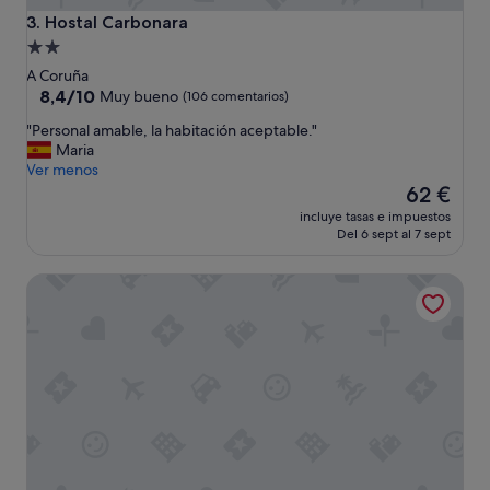
Hostal Carbonara
3. Hostal Carbonara
Alojamiento
de
A Coruña
2.0 estrellas
8.4
8,4/10
Muy bueno
(106 comentarios)
sobre
"
"Personal amable, la habitación aceptable."
10,
P
Maria
Muy
e
Ver menos
bueno,
r
El
62 €
(106 comentarios)
s
precio
incluye tasas e impuestos
o
actual
Del 6 sept al 7 sept
n
es
a
de
Eurostars Blue Coruña
l
62 €
a
m
a
b
l
e
,
l
a
h