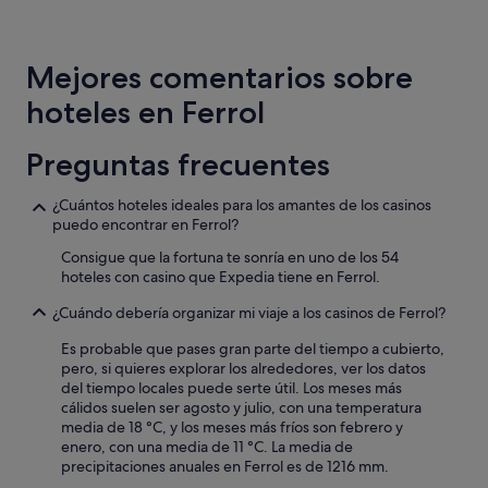
n
las
e
últimas
l
24 horas
Mejores comentarios sobre
p
para
e
una
hoteles en Ferrol
r
estancia
s
de
o
1 noche
Preguntas frecuentes
n
y
a
2 adultos.
¿Cuántos hoteles ideales para los amantes de los casinos
l
Los
puedo encontrar en Ferrol?
a
precios
t
y
Consigue que la fortuna te sonría en uno de los 54
e
la
hoteles con casino que Expedia tiene en Ferrol.
n
disponibilidad
t
están
¿Cuándo debería organizar mi viaje a los casinos de Ferrol?
o
sujetos
y
a
Es probable que pases gran parte del tiempo a cubierto,
s
cambios.
pero, si quieres explorar los alrededores, ver los datos
u
Pueden
del tiempo locales puede serte útil. Los meses más
s
aplicarse
cálidos suelen ser agosto y julio, con una temperatura
i
términos
media de 18 °C, y los meses más fríos son febrero y
n
y
enero, con una media de 11 °C. La media de
s
condiciones
precipitaciones anuales en Ferrol es de 1216 mm.
t
adicionales.