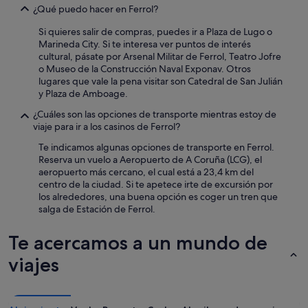
a
¿Qué puedo hacer en Ferrol?
l
Si quieres salir de compras, puedes ir a Plaza de Lugo o
a
Marineda City. Si te interesa ver puntos de interés
c
cultural, pásate por Arsenal Militar de Ferrol, Teatro Jofre
i
o Museo de la Construcción Naval Exponav. Otros
o
lugares que vale la pena visitar son Catedral de San Julián
n
y Plaza de Amboage.
e
s
¿Cuáles son las opciones de transporte mientras estoy de
l
viaje para ir a los casinos de Ferrol?
i
m
Te indicamos algunas opciones de transporte en Ferrol.
p
Reserva un vuelo a Aeropuerto de A Coruña (LCG), el
i
aeropuerto más cercano, el cual está a 23,4 km del
a
centro de la ciudad. Si te apetece irte de excursión por
s
los alrededores, una buena opción es coger un tren que
"
salga de Estación de Ferrol.
Te acercamos a un mundo de
viajes