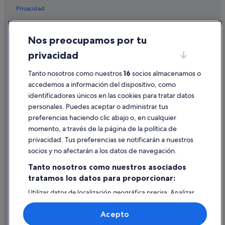
Privacidad
Hoteles históricos en Ares
Hoteles con bar en Narón
Cookies
Nos preocupamos por tu
Casas rurales en Ferrol
Condiciones de uso
privacidad
Campings de caravanas en A Magdalena
Información legal/contacto
Hoteles con bar en Ferrol
Tanto nosotros como nuestros
16
socios almacenamos o
Pautas sobre el contenido y cómo denunciar contenido
accedemos a información del dispositivo, como
Cabañas en A Magdalena
identificadores únicos en las cookies para tratar datos
Ayuda
Hoteles LGTBQIA en Ferrol
personales. Puedes aceptar o administrar tus
Ayuda
Hoteles con spa en Ferrol
preferencias haciendo clic abajo o, en cualquier
momento, a través de la página de la política de
Hoteles en la playa en Ares
Cancelar un vuelo
privacidad. Tus preferencias se notificarán a nuestros
Condominios en Ferrol
Cancelar una reserva de hotel o de un alquiler vacacional
socios y no afectarán a los datos de navegación.
Hotusa hoteles en Ferrol
Plazos de reembolso
Tanto nosotros como nuestros asociados
Hoteles cerca de Arsenal Militar de Ferrol
tratamos los datos para proporcionar:
Utilizar un cupón de Expedia
Hoteles con spa en Narón
Utilizar datos de localización geográfica precisa. Analizar
Documentos para viajes internacionales
activamente las características del dispositivo para su
Hoteles con bar en Ares
identificación. Almacenar la información en un dispositivo
Acepto
y/o acceder a ella. Publicidad y contenido personalizados,
Hoteles en la playa en Narón