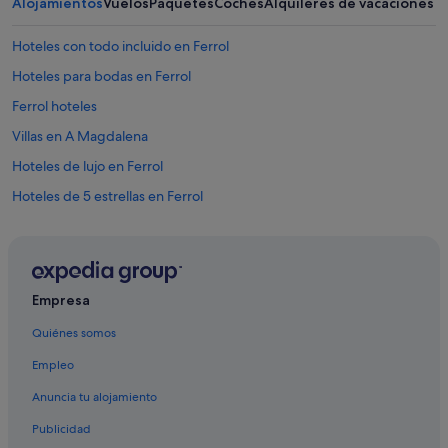
Alojamientos
Vuelos
Paquetes
Coches
Alquileres de vacaciones
Hoteles con todo incluido en Ferrol
Hoteles para bodas en Ferrol
Ferrol hoteles
Villas en A Magdalena
Hoteles de lujo en Ferrol
Hoteles de 5 estrellas en Ferrol
Campings de caravanas en Ferrol
Apartamentos en Ferrol
Hoteles con gimnasio en Ferrol
Empresa
Hoteles que aceptan mascotas en Ares
Quiénes somos
Casas de huéspedes en A Magdalena
Empleo
Hoteles con restaurante en Ferrol
Anuncia tu alojamiento
Cabañas en Ferrol
Publicidad
Hoteles cerca de Estación de Ferrol