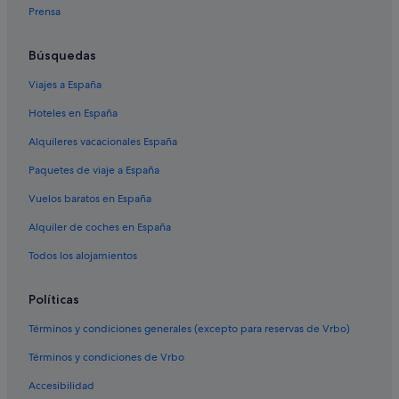
Prensa
Hoteles para familias en Ferrol
Hoteles para ir de compras en Narón
Búsquedas
Hoteles con piscina en Ares
Viajes a España
A Magdalena hoteles
Hoteles en España
Hoteles románticos en Ferrol
Alquileres vacacionales España
Palacios en Ferrol
Paquetes de viaje a España
Casas privadas de vacaciones en Ferrol
Vuelos baratos en España
Hoteles boutique en Ferrol
Alquiler de coches en España
Hoteles de 4 estrellas en Ferrol
Casas de campo en Ferrol
Todos los alojamientos
Hoteles con conserje en Ferrol
Políticas
Moteles en Ferrol
Términos y condiciones generales (excepto para reservas de Vrbo)
Hoteles en la playa en Ferrol
Términos y condiciones de Vrbo
Hoteles cerca de Puerto de Ferrol
Accesibilidad
Pensiones en Ferrol