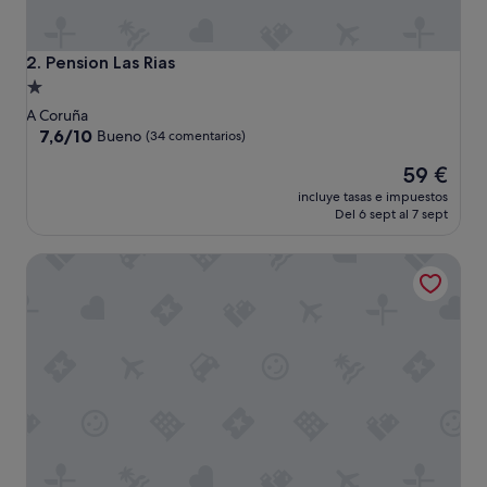
r
s
o
Pension Las Rias
2. Pension Las Rias
n
Alojamiento
a
de
l
A Coruña
p
1.0 estrella
7.6
7,6/10
Bueno
(34 comentarios)
e
sobre
El
r
59 €
10,
precio
f
Bueno,
incluye tasas e impuestos
actual
e
(34 comentarios)
Del 6 sept al 7 sept
es
c
de
t
Hostal Carbonara
59 €
o
"