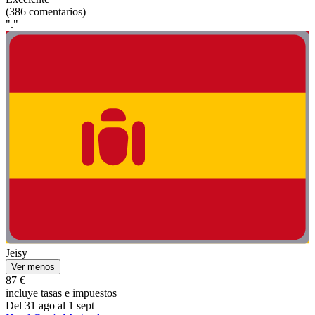
(386 comentarios)
"."
Jeisy
Ver menos
87 €
incluye tasas e impuestos
Del 31 ago al 1 sept