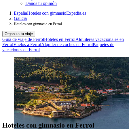
Danos tu opinión
España
Hoteles con gimnasio
Expedia.es
Galicia
Hoteles con gimnasio en Ferrol
Organiza tu viaje
Guía de viaje de Ferrol
Hoteles en Ferrol
Alquileres vacacionales en
Ferrol
Vuelos a Ferrol
Alquiler de coches en Ferrol
Paquetes de
vacaciones en Ferrol
Hoteles con gimnasio en Ferrol