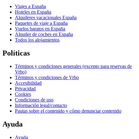
Viajes a España
Hoteles en España
Alquileres vacacionales España
Paquetes de viaje a España
Vuelos baratos en España
Alquiler de coches en España
Todos los alojamientos
Políticas
Términos y condiciones generales (excepto para reservas de
Vrbo)
Términos y condiciones de Vrbo
Accesibilidad
Privacidad
Cookies
Condiciones de uso
Información legal/contacto
Pautas sobre el contenido y cómo denunciar contenido
Ayuda
Ayuda