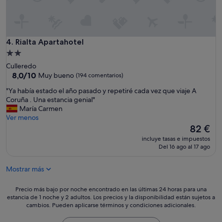
o
s
q
c
u
o
e
n
l
Rialta Apartahotel
4. Rialta Apartahotel
d
a
i
Alojamiento
d
c
de
Culleredo
e
i
2.0 estrellas
8.0
8,0/10
Muy bueno
(194 comentarios)
c
o
sobre
o
n
"
"Ya había estado el año pasado y repetiré cada vez que viaje A
10,
r
e
Y
Coruña . Una estancia genial"
Muy
a
s
a
María Carmen
bueno,
c
,
h
Ver menos
(194 comentarios)
i
m
a
El
82 €
ó
u
b
precio
n
incluye tasas e impuestos
y
í
actual
Del 16 ago al 17 ago
y
c
a
es
a
e
e
de
a
r
Mostrar más
s
82 €
l
c
t
g
a
a
Precio
Precio más bajo por noche encontrado en las últimas 24 horas para una
o
n
d
estancia de 1 noche y 2 adultos. Los precios y la disponibilidad están sujetos a
más
a
o
cambios. Pueden aplicarse términos y condiciones adicionales.
o
bajo
n
a
e
por
t