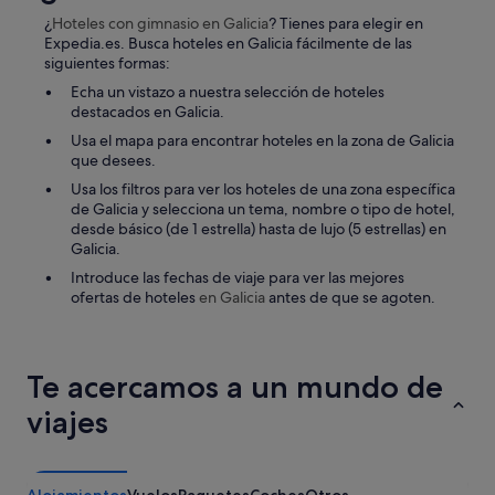
c
r
¿
Hoteles con gimnasio
en Galicia
? Tienes para elegir en
i
i
Expedia.es. Busca hoteles en Galicia fácilmente de las
a
o
siguientes formas:
g
r
e
Echa un vistazo a nuestra selección de hoteles
s
n
destacados en Galicia.
e
i
v
Usa el mapa para encontrar hoteles en la zona de Galicia
a
e
que desees.
l
v
"
Usa los filtros para ver los hoteles de una zona específica
i
de Galicia y selecciona un tema, nombre o tipo de hotel,
e
desde básico (de 1 estrella) hasta de lujo (5 estrellas) en
j
Galicia.
a
y
Introduce las fechas de viaje para ver las mejores
h
ofertas de hoteles
en Galicia
antes de que se agoten.
a
b
í
a
Te acercamos a un mundo de
u
viajes
n
o
s
n
i
Alojamientos
Vuelos
Paquetes
Coches
Otros