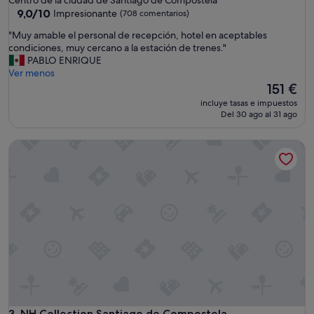
3.0 estrellas
9.0
9,0/10
Impresionante
(708 comentarios)
sobre
"
"Muy amable el personal de recepción, hotel en aceptables
10,
M
condiciones, muy cercano a la estación de trenes."
Impresionante,
u
PABLO ENRIQUE
(708 comentarios)
y
Ver menos
a
El
151 €
m
precio
incluye tasas e impuestos
a
actual
Del 30 ago al 31 ago
b
es
l
de
NH Collection Santiago de Compostela
e
151 €
e
l
p
e
r
s
o
n
a
l
d
e
r
NH Collection Santiago de Compostela
3. NH Collection Santiago de Compostela