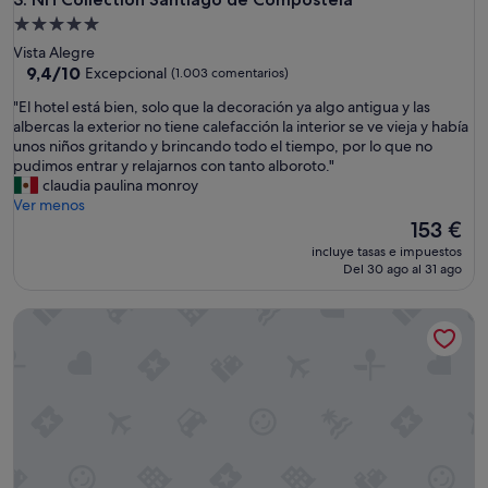
e
Alojamiento
c
de
Vista Alegre
e
5.0 estrellas
9.4
9,4/10
Excepcional
(1.003 comentarios)
p
sobre
c
"
"El hotel está bien, solo que la decoración ya algo antigua y las
10,
i
E
albercas la exterior no tiene calefacción la interior se ve vieja y había
Excepcional,
ó
l
unos niños gritando y brincando todo el tiempo, por lo que no
(1.003 comentarios)
n
h
pudimos entrar y relajarnos con tanto alboroto."
,
o
claudia paulina monroy
h
t
Ver menos
o
e
El
153 €
t
l
precio
e
incluye tasas e impuestos
e
actual
Del 30 ago al 31 ago
l
s
es
e
t
de
n
Rialta Apartahotel
á
153 €
a
b
c
i
e
e
p
n
t
,
a
s
b
o
l
l
e