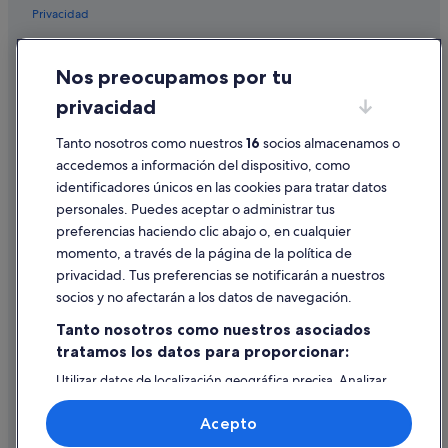
o
Privacidad
Hoteles que aceptan mascotas en Sarria
s
e
Hoteles que aceptan mascotas en Vigo
Cookies
n
Nos preocupamos por tu
t
Hoteles con piscina en Ourense
Condiciones de uso
r
privacidad
Paradores hoteles en Mondoñedo
Información legal/contacto
a
r
Hoteles con todo incluido en Pontevedra
Pautas sobre el contenido y cómo denunciar contenido
Tanto nosotros como nuestros
16
socios almacenamos o
y
r
accedemos a información del dispositivo, como
Santiago de Compostela hoteles
e
identificadores únicos en las cookies para tratar datos
Ayuda
Hoteles con spa en Vigo
l
personales. Puedes aceptar o administrar tus
a
Ayuda
Hoteles románticos en Santiago de Compostela
preferencias haciendo clic abajo o, en cualquier
j
momento, a través de la página de la política de
a
Hoteles con spa en Sanxenxo
Cancelar un vuelo
r
privacidad. Tus preferencias se notificarán a nuestros
Hoteles boutique en Vigo
Cancelar una reserva de hotel o de un alquiler vacacional
n
socios y no afectarán a los datos de navegación.
o
Nh Hotels en Casco antiguo de Pontevedra
Plazos de reembolso
s
Tanto nosotros como nuestros asociados
c
Hoteles con spa en Pedrafita do Cebreiro
tratamos los datos para proporcionar:
Utilizar un cupón de Expedia
o
Pensiones en Santiago de Compostela
n
Utilizar datos de localización geográfica precisa. Analizar
Documentos para viajes internacionales
activamente las características del dispositivo para su
t
Hoteles baratos en La Coruña
identificación. Almacenar la información en un dispositivo
a
Acepto
y/o acceder a ella. Publicidad y contenido personalizados,
n
Hoteles LGTBQIA en La Coruña