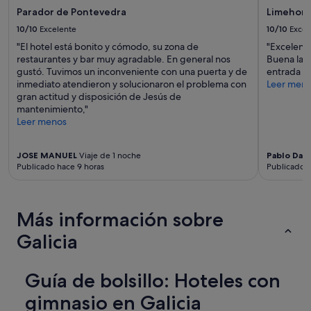
z
y
r
Parador de Pontevedra
Limehome
q
condiciones
n
u
10/10
Excelente
10/10
Excel
adicionales.
o
e
"El hotel está bonito y cómodo, su zona de
"Excelente
t
v
restaurantes y bar muy agradable. En general nos
Buena lava
i
i
gustó. Tuvimos un inconveniente con una puerta y de
entrada de
e
a
inmediato atendieron y solucionaron el problema con
Leer men
n
j
gran actitud y disposición de Jesús de
e
e
mantenimiento,"
c
A
Leer menos
a
C
l
o
e
r
JOSE MANUEL
Viaje de 1 noche
Pablo Dani
f
u
Publicado hace 9 horas
Publicado h
a
ñ
c
a
c
.
i
Más información sobre
U
ó
n
n
Galicia
a
l
e
a
s
i
Guía de bolsillo: Hoteles con
t
n
a
t
gimnasio en Galicia
n
e