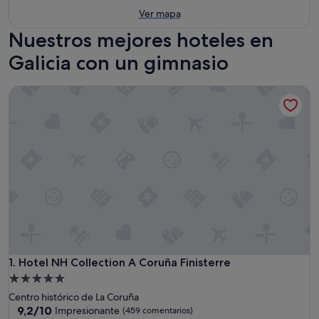
Ver mapa
Nuestros mejores hoteles en
Galicia con un gimnasio
Hotel NH Collection A Coruña Finisterre
Hotel NH Collection A Coruña Finisterre
1. Hotel NH Collection A Coruña Finisterre
Alojamiento
de
Centro histórico de La Coruña
5.0 estrellas
9.2
9,2/10
Impresionante
(459 comentarios)