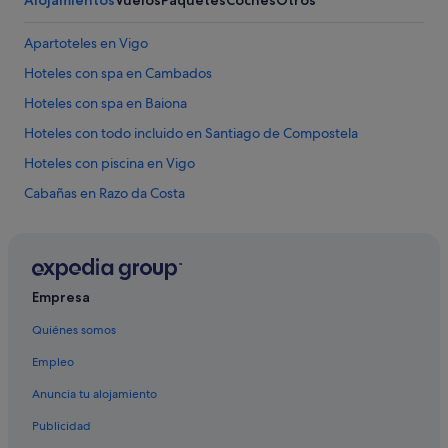
ñ
o
Apartoteles en Vigo
s
g
Hoteles con spa en Cambados
r
Hoteles con spa en Baiona
i
t
Hoteles con todo incluido en Santiago de Compostela
a
n
Hoteles con piscina en Vigo
d
Cabañas en Razo da Costa
o
y
Hoteles que aceptan mascotas en Ribadeo
b
r
Hoteles baratos en Vigo
i
Hoteles con spa en Vilagarcía de Arousa
n
Empresa
c
Hoteles LGTBQIA en Santiago de Compostela
a
Quiénes somos
n
Hoteles que aceptan mascotas en Pontevedra
d
Empleo
Ourense hoteles
o
Anuncia tu alojamiento
t
Hoteles que aceptan mascotas en O Grove
o
Publicidad
d
Hoteles de 5 estrellas en Vigo