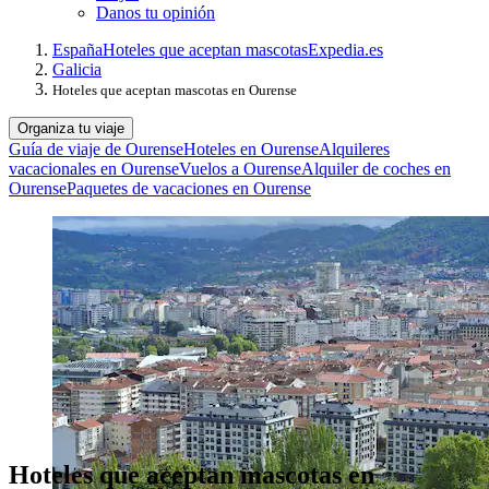
Danos tu opinión
España
Hoteles que aceptan mascotas
Expedia.es
Galicia
Hoteles que aceptan mascotas en Ourense
Organiza tu viaje
Guía de viaje de Ourense
Hoteles en Ourense
Alquileres
vacacionales en Ourense
Vuelos a Ourense
Alquiler de coches en
Ourense
Paquetes de vacaciones en Ourense
Hoteles que aceptan mascotas en