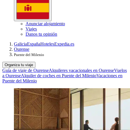
Anunciar alojamiento
Viajes
Danos tu opinión
Galicia
España
Hoteles
Expedia.es
Ourense
Puente del Milenio
Organiza tu viaje
Guía de viaje de Ourense
Alquileres vacacionales en Ourense
Vuelos
a Ourense
Alquiler de coches en Puente del Milenio
Vacaciones en
Puente del Milenio