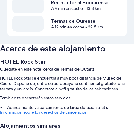
Recinto ferial Expourense
A 9 min en coche
- 13.8 km
Termas de Ourense
A 12 min en coche
- 22.5 km
Acerca de este alojamiento
HOTEL Rock Star
Quédate en este hotel cerca de Termas de Outariz
HOTEL Rock Star se encuentra a muy poca distancia de Museo del
Cuero. Dispone de, entre otros, desayuno continental gratuito, una
terraza y un jardín. Conéctate al wifi gratuito de las habitaciones.
También te encantarán estos servicios:
Aparcamiento y aparcamiento de larga duración gratis
Información sobre los derechos de cancelación
Servicio de registro de salida exprés, área para parrillas y servicios
de conserjería
Alojamientos similares
Una caja fuerte en recepción, asistencia turística y para la compra de
entradas y una máquina expendedora