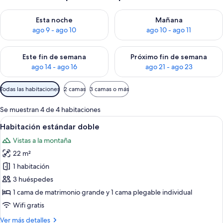
Consulta la disponibilidad para esta noche, ago 9 - ago 10
Consulta la disponibilidad par
Esta noche
Mañana
ago 9 - ago 10
ago 10 - ago 11
Consulta la disponibilidad para este fin de semana, ago 14 - a
Consulta la disponibilidad par
Este fin de semana
Próximo fin de semana
ago 14 - ago 16
ago 21 - ago 23
Filtros
Todas las habitaciones
2 camas
3 camas o más
disponibles
para
Se muestran 4 de 4 habitaciones
las
Abrir
Un dormitorio moderno con cama, mesit
12
Habitación estándar doble
habitaciones
todas
Vistas a la montaña
las
22 m²
fotos
de
1 habitación
Habitación
3 huéspedes
estándar
1 cama de matrimonio grande y 1 cama plegable individual
doble
Wifi gratis
Más
Ver más detalles