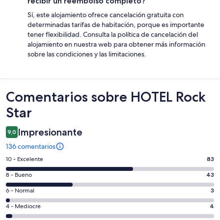
recibir un reembolso completo?
Sí, este alojamiento ofrece cancelación gratuita con
determinadas tarifas de habitación, porque es importante
tener flexibilidad. Consulta la política de cancelación del
alojamiento en nuestra web para obtener más información
sobre las condiciones y las limitaciones.
Comentarios
Comentarios sobre HOTEL Rock
Star
Impresionante
9,0
136 comentarios
83
10 - Excelente
83
comentarios
43
8 - Bueno
43
de
comentarios
un
3
6 - Normal
3
de
total
comentarios
un
4
4 - Mediocre
4
de
de
total
comentarios