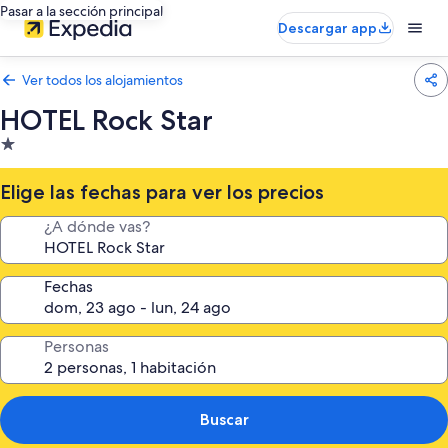
Pasar a la sección principal
Descargar app
Ver todos los alojamientos
HOTEL Rock Star
Alojamiento
de
1.0 estrella
Elige las fechas para ver los precios
¿A dónde vas?
Fechas
Personas
Buscar