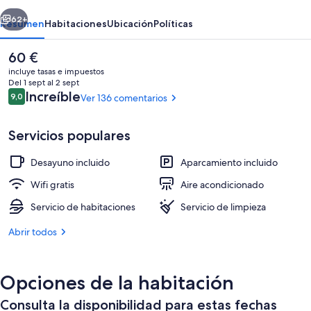
erior
Siguiente
62+
Resumen
Habitaciones
Ubicación
Políticas
El
60 €
precio
incluye tasas e impuestos
actual
Del 1 sept al 2 sept
es
Comentarios
Increíble
9,0
Ver 136 comentarios
9,0 de 10
de
60 €
Servicios populares
Desayuno incluido
Aparcamiento incluido
Habitación estándar doble | Ropa de c
Wifi gratis
Aire acondicionado
Servicio de habitaciones
Servicio de limpieza
Abrir todos
Opciones de la habitación
Consulta la disponibilidad para estas fechas