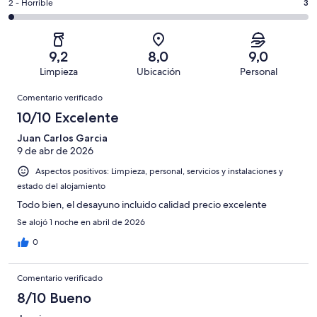
136
un
3
2 - Horrible
3
de
de
con
total
comentarios
136
un
una
de
de
con
total
puntuación
136
un
una
de
9,2
8,0
9,0
de
con
total
puntuación
136
Limpieza
Ubicación
Personal
10
una
de
de
con
Comentarios
-
puntuación
136
8
Comentario verificado
una
Excelente
de
con
-
puntuación
10/10 Excelente
6
una
Bueno
de
-
puntuación
Juan Carlos Garcia
4
Normal
9 de abr de 2026
de
-
2
Aspectos positivos: Limpieza, personal, servicios y instalaciones y
Mediocre
-
estado del alojamiento
Horrible
Todo bien, el desayuno incluido calidad precio excelente
Se alojó 1 noche en abril de 2026
0
Comentario verificado
8/10 Bueno