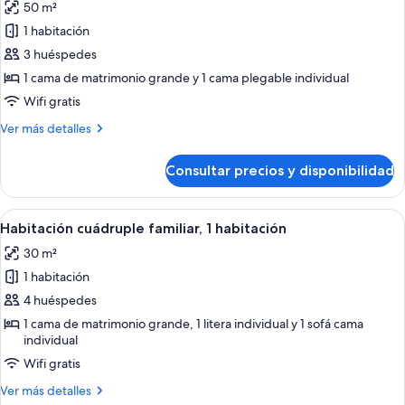
50 m²
fotos
de
1 habitación
Habitación
3 huéspedes
superior,
1 cama de matrimonio grande y 1 cama plegable individual
varias
Wifi gratis
camas
Más
Ver más detalles
detalles
de
Consultar precios y disponibilidad
Habitación
superior,
varias
Abrir
Una habitación con un reloj grande, un
2
camas
Habitación cuádruple familiar, 1 habitación
todas
30 m²
las
1 habitación
fotos
de
4 huéspedes
Habitación
1 cama de matrimonio grande, 1 litera individual y 1 sofá cama
individual
cuádruple
familiar,
Wifi gratis
1
Más
Ver más detalles