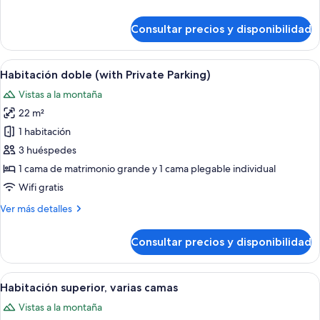
detalles
de
Consultar precios y disponibilidad
Habitación
estándar
doble
Abrir
Un dormitorio con una cama grande, un
18
Habitación doble (with Private Parking)
todas
Vistas a la montaña
las
22 m²
fotos
de
1 habitación
Habitación
3 huéspedes
doble
1 cama de matrimonio grande y 1 cama plegable individual
(with
Wifi gratis
Private
Más
Ver más detalles
Parking)
detalles
de
Consultar precios y disponibilidad
Habitación
doble
(with
Abrir
Una cama con ropa blanca y un arreglo
16
Private
Habitación superior, varias camas
todas
Parking)
Vistas a la montaña
las