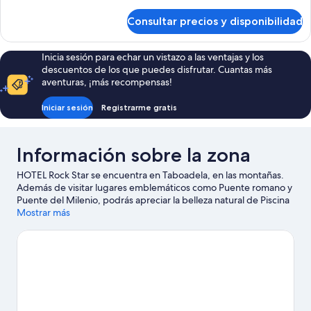
habitación
detalles
de
Consultar precios y disponibilidad
Habitación
cuádruple
familiar,
Inicia sesión para echar un vistazo a las ventajas y los
1
descuentos de los que puedes disfrutar. Cuantas más
habitación
aventuras, ¡más recompensas!
Iniciar sesión
Registrarme gratis
Información sobre la zona
HOTEL Rock Star se encuentra en Taboadela, en las montañas.
Además de visitar lugares emblemáticos como Puente romano y
Puente del Milenio, podrás apreciar la belleza natural de Piscina
termal As Burgas o Termas de Ourense. También merece la
Mostrar más
pena acercarse a Museo del Cuero y Recinto ferial Expourense.
Ver guía de viaje de Taboadela