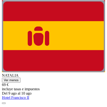
NATALIA
Ver menos
69 €
incluye tasas e impuestos
Del 9 ago al 10 ago
Hotel Francisco II