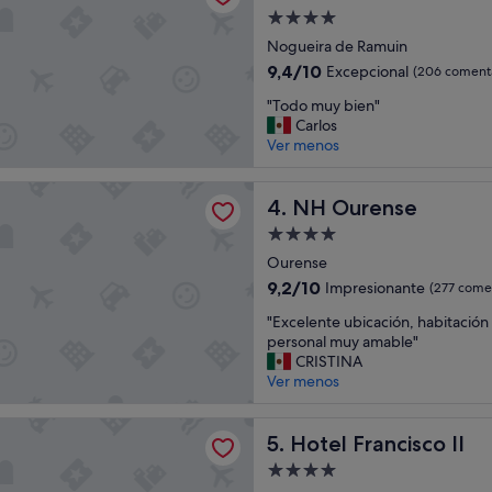
p
Alojamiento
o
de
c
Nogueira de Ramuin
4.0 estrellas
o
9.4
9,4/10
Excepcional
(206 comenta
v
sobre
"
i
"Todo muy bien"
10,
T
e
Carlos
Excepcional,
o
j
Ver menos
(206 comentarios)
d
o
o
c
ense
m
NH Ourense
o
4. NH Ourense
u
m
Alojamiento
y
p
de
b
Ourense
a
4.0 estrellas
i
r
9.2
9,2/10
Impresionante
(277 comen
e
a
sobre
"
n
"Excelente ubicación, habitación 
d
10,
E
"
personal muy amable"
o
Impresionante,
x
CRISTINA
c
(277 comentarios)
c
Ver menos
o
e
n
l
o
ancisco II
e
Hotel Francisco II
5. Hotel Francisco II
t
n
r
Alojamiento
t
o