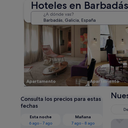
Hoteles en Barbadá
Buscar apartamentos
Buscar condominio
¿A dónde vas?
Apartamento
Apartamento
Nues
Consulta los precios para estas
fechas
De
Esta noche
Mañana
Barcelo
6 ago - 7 ago
7 ago - 8 ago