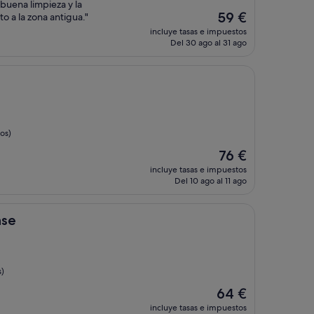
 buena limpieza y la
El
59 €
 a la zona antigua."
precio
incluye tasas e impuestos
actual
Del 30 ago al 31 ago
es
de
59 €
os)
El
76 €
precio
incluye tasas e impuestos
actual
Del 10 ago al 11 ago
es
de
76 €
nse
)
El
64 €
precio
incluye tasas e impuestos