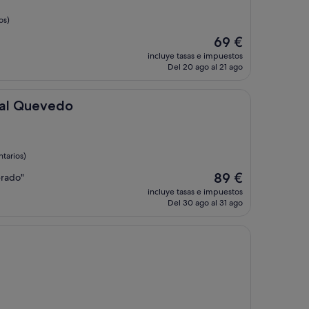
os)
El
69 €
precio
incluye tasas e impuestos
actual
Del 20 ago al 21 ago
es
de
69 €
edo
nal Quevedo
tarios)
El
89 €
erado"
precio
incluye tasas e impuestos
actual
Del 30 ago al 31 ago
es
de
89 €