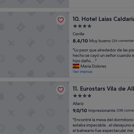
,
(97 comentarios)
b
u
p
l
n
e
e
ias Caldaria
a
Hotel Laias Caldaria
10. Hotel Laias Caldari
r
"
a
o
g
Alojamiento
b
r
de
Cenlle
u
a
4.0 estrellas
e
8.4
8,4/10
Muy bueno
(26 comentar
d
n
sobre
a
"
"Lo peor que alrededor de las pis
a
10,
b
L
hecho se cayó un señor cuando es
l
Muy
l
o
hizo daño...."
i
bueno,
e
p
Maria Dolores
m
(26 comentarios)
e
e
Ver menos
p
s
o
i
t
r
e
s Vila de Allariz Hotel Balneario
a
q
Eurostars Vila de Allariz Hot
11. Eurostars Vila de A
z
n
u
a
c
Alojamiento
e
y
i
de
a
Allariz
l
a
4.0 estrellas
l
a
9.0
9,0/10
Impresionante
(138 comen
.
r
u
sobre
E
"
e
"Encontré la mesa del dormitorio
b
10,
l
E
d
estaba impecable , el desayuno 
i
Impresionante,
p
n
e
el balneario fue espectacular me
c
(138 comentarios)
e