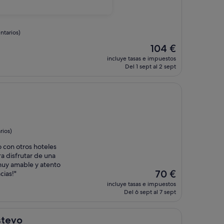
tarios)
El
104 €
precio
incluye tasas e impuestos
actual
Del 1 sept al 2 sept
es
de
104 €
rios)
 con otros hoteles
ra disfrutar de una
muy amable y atento
El
70 €
ias!"
precio
incluye tasas e impuestos
actual
Del 6 sept al 7 sept
es
de
70 €
stevo