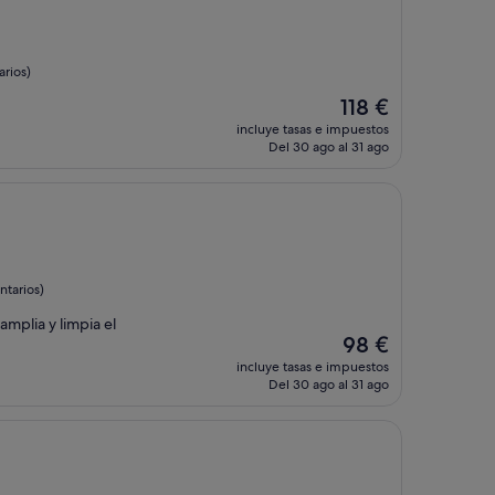
rios)
El
118 €
precio
incluye tasas e impuestos
actual
Del 30 ago al 31 ago
es
de
118 €
tarios)
amplia y limpia el
El
98 €
precio
incluye tasas e impuestos
actual
Del 30 ago al 31 ago
es
de
98 €