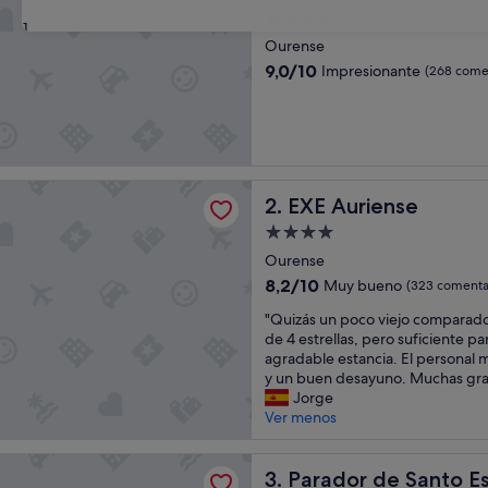
Alojamiento
31
de
Ourense
4.0 estrellas
9.0
9,0/10
Impresionante
(268 comen
sobre
10,
Impresionante,
(268 comentarios)
iense
EXE Auriense
2. EXE Auriense
Alojamiento
de
Ourense
4.0 estrellas
8.2
8,2/10
Muy bueno
(323 comenta
sobre
"
"Quizás un poco viejo comparado
10,
Q
de 4 estrellas, pero suficiente pa
Muy
u
agradable estancia. El personal 
bueno,
i
y un buen desayuno. Muchas grac
(323 comentarios)
z
Jorge
á
Ver menos
s
u
 de Santo Estevo
n
Parador de Santo Estevo
3. Parador de Santo E