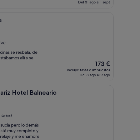
actual
Del 31 ago al 1 sept
es
de
64 €
a
ios)
cinas se resbala, de
tábamos allí y se
El
173 €
precio
incluye tasas e impuestos
actual
Del 8 ago al 9 ago
es
de
173 €
el Balneario
llariz Hotel Balneario
tarios)
 sucia pero lo demás
está muy completo y
 relaje y me enamoré