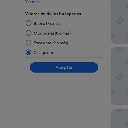
Ver más
Valoración de los huéspedes
Al
Buena (7 o más)
seleccionar
y
Muy buena (8 o más)
aplicar
Excelente (9 o más)
un
NH Our
filtro
Cualquiera
de
este
Aceptar
grupo,
los
resultados
se
actualizarán
en
una
Hotel Fr
página
nueva