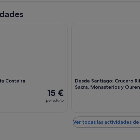
idades
a Costeira
Desde Santiago: Crucero Ribei
ña Costeira
Desde Santiago: Crucero Ri
Sacra, Monasterios y Oure
15 €
por adulto
Ver todas las actividades d