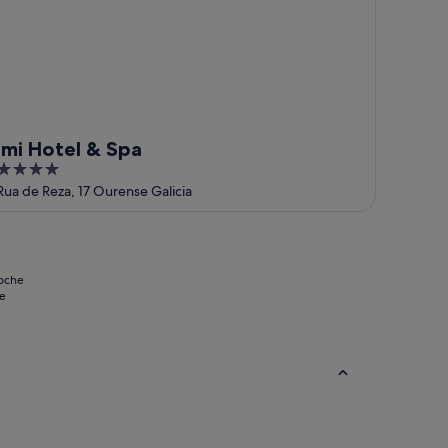
Imi Hotel & Spa
4
out
Rua de Reza, 17 Ourense Galicia
of
5
noche
se