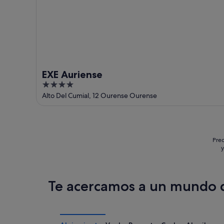
EXE Auriense
4
out
Alto Del Cumial, 12 Ourense Ourense
of
5
Prec
y
Te acercamos a un mundo d