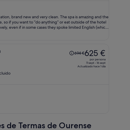
es
de
590 €
location, brand new and very clean. The spa is amazing and the
por
, so if you want to “do anything” or eat outside of the hotel
persona
ovely, even if in some cases they spoke limited English (which
El
a
625 €
694 €
precio
por persona
era
11 sept - 16 sept
Actualizado hace 1 día
de
ncluido
694 €,
ahora
es
de
625 €
por
persona
res de Termas de Ourense