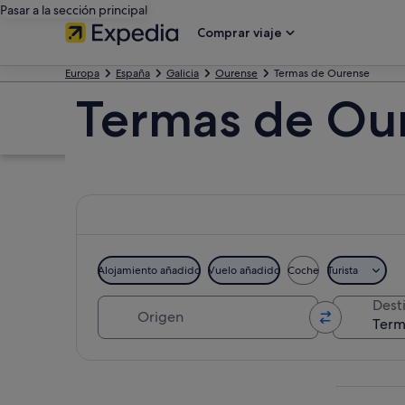
Pasar a la sección principal
Comprar viaje
Europa
España
Galicia
Ourense
Termas de Ourense
Termas de Ou
Alojamiento añadido
Vuelo añadido
Coche
Turista
Origen
Dest
Ver mapa