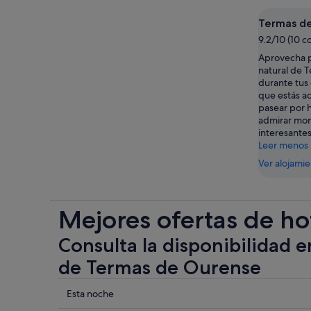
Termas d
9.2/10 (10 c
Aprovecha p
natural de 
durante tus 
que estás a
pasear por 
admirar mo
interesante
Leer menos
Ver alojami
Mejores ofertas de ho
Consulta la disponibilidad e
de Termas de Ourense
Comprueba
Esta noche
los