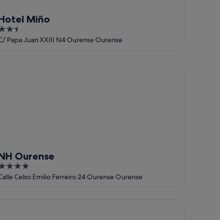
Hotel Miño
2.5
out
C/ Papa Juan XXIII N4 Ourense Ourense
of
5
H Ourense
NH Ourense
4
out
Calle Celso Emilio Ferreiro 24 Ourense Ourense
of
5
i Hotel & Spa