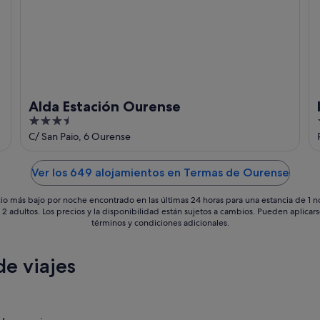
Alda Estación Ourense
3.5
out
C/ San Paio, 6 Ourense
of
5
Ver los 649 alojamientos en Termas de Ourense
io más bajo por noche encontrado en las últimas 24 horas para una estancia de 1 
 2 adultos. Los precios y la disponibilidad están sujetos a cambios. Pueden aplicar
términos y condiciones adicionales.
e viajes