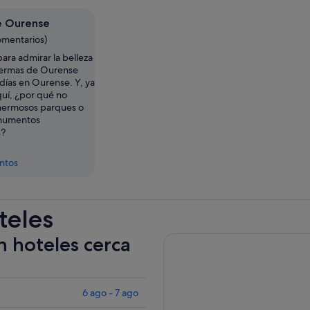
e Ourense
omentarios)
ara admirar la belleza
Termas de Ourense
días en Ourense. Y, ya
quí, ¿por qué no
hermosos parques o
numentos
s?
entos
teles
n hoteles cerca
6 ago - 7 ago