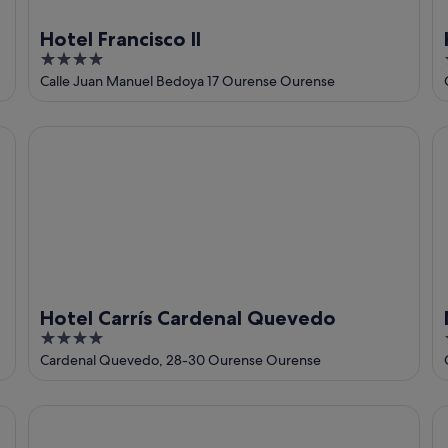
Hotel Francisco II
4
out
Calle Juan Manuel Bedoya 17 Ourense Ourense
of
5
Hotel Carrís Cardenal Quevedo
N
Hotel Carrís Cardenal Quevedo
4
out
Cardenal Quevedo, 28-30 Ourense Ourense
of
5
Alda Estación Ourense
Im