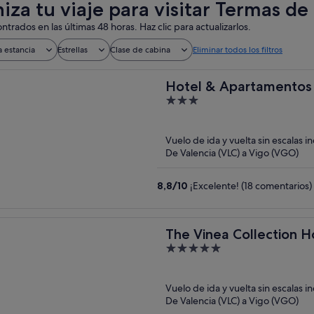
iza tu viaje para visitar Termas d
ntrados en las últimas 48 horas. Haz clic para actualizarlos.
a estancia
Estrellas
Clase de cabina
Eliminar todos los filtros
Hotel & Apartamentos
3
out
of
Vuelo de ida y vuelta sin escalas i
5
De Valencia (VLC) a Vigo (VGO)
8,8
/
10
¡Excelente! (18 comentarios)
The Vinea Collection H
5
out
of
Vuelo de ida y vuelta sin escalas i
5
De Valencia (VLC) a Vigo (VGO)