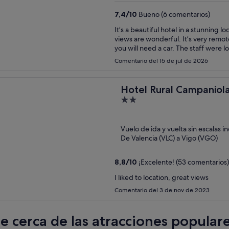
7,4
/
10
Bueno (6 comentarios)
It’s a beautiful hotel in a stunning 
views are wonderful. It’s very remote
you will need a car. The staff were l
is understandable).
Comentario del 15 de jul de 2026
Hotel Rural Campaniol
2
out
of
Vuelo de ida y vuelta sin escalas i
5
De Valencia (VLC) a Vigo (VGO)
8,8
/
10
¡Excelente! (53 comentarios)
I liked to location, great views
Comentario del 3 de nov de 2023
te cerca de las atracciones popula