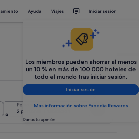
jamiento
Ayuda
Viajes
Iniciar sesión
Organiza tu viaje
Los miembros pueden ahorrar al menos
un 10 % en más de 100 000 hoteles de
todo el mundo tras iniciar sesión.
Iniciar sesión
Añadir varias fechas o destinos
Personas
Más información sobre Expedia Rewards
Buscar
2 personas, 1 habitación
Danos tu opinión