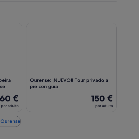
ra Sacra, Monasterios y Ourense
Ourense: ¡NUEVO!! Tour privado a pie con guía
beira
Ourense: ¡NUEVO!! Tour privado a
nse
pie con guía
60 €
150 €
por adulto
por adulto
e Ourense