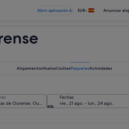
•
Abrir aplicación
EUR
Anunciar alo
rense
Alojamientos
Vuelos
Coches
Paquetes
Actividades
ino
Fechas
vie., 21 ago. - lun., 24 ago.