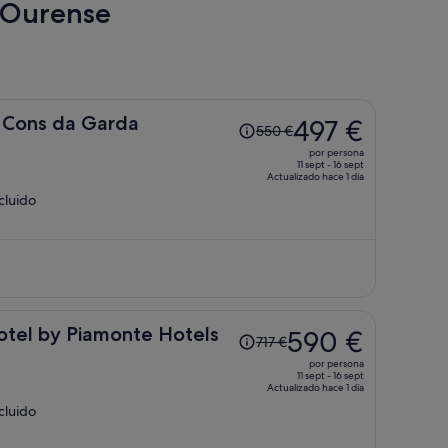
e Ourense
El
 Cons da Garda
497 €
550 €
precio
por persona
era
11 sept - 16 sept
Actualizado hace 1 día
de
ncluido
550 €,
ahora
es
de
497 €
por
persona
El
otel by Piamonte Hotels
590 €
717 €
precio
por persona
era
11 sept - 16 sept
Actualizado hace 1 día
de
ncluido
717 €,
ahora