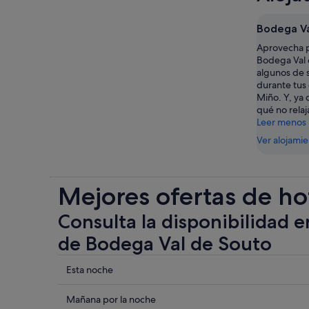
Bodega Va
Aprovecha p
Bodega Val 
algunos de 
durante tus 
Miño. Y, ya 
qué no relaj
Leer menos
Ver alojami
Mejores ofertas de ho
Consulta la disponibilidad e
de Bodega Val de Souto
Comprueba
Esta noche
los
precios
Comprueba
Mañana por la noche