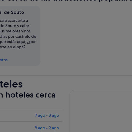
l de Souto
ara acercarte a
de Souto y catar
sus mejores vinos
días por Castrelo de
que estás aquí, ¿por
arte en el spa?
entos
teles
n hoteles cerca
7 ago - 8 ago
8 ago - 9 ago