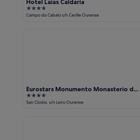
Hotel Laias Caldaria
4
out
Campo do Cabalo s/n Cenlle Ourense
of
5
Eurostars Monumento Monasterio de San Clodio H
Eurostars Monumento Monasterio de
4
San Clodio Hotel
out
San Clodio, s/n Leiro Ourense
of
5
Hotel Francisco II