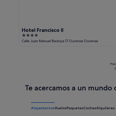
Hotel Francisco II
4
out
Calle Juan Manuel Bedoya 17 Ourense Ourense
of
5
Prec
y
Te acercamos a un mundo d
Alojamientos
Vuelos
Paquetes
Coches
Alquileres