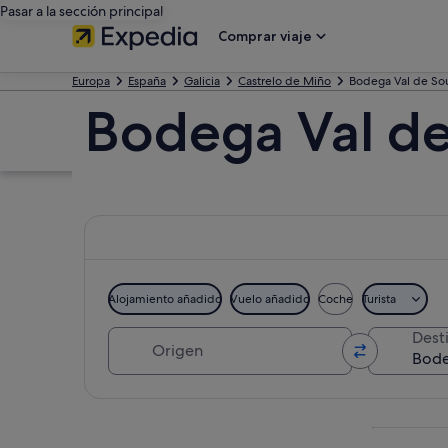
Pasar a la sección principal
Comprar viaje
Europa
España
Galicia
Castrelo de Miño
Bodega Val de So
Bodega Val d
Alojamiento añadido
Vuelo añadido
Coche
Turista
Origen
Dest
Ver mapa