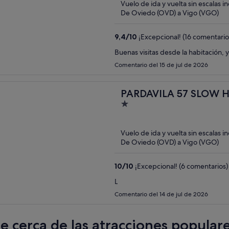
Vuelo de ida y vuelta sin escalas i
5
De Oviedo (OVD) a Vigo (VGO)
9,4
/
10
¡Excepcional! (16 comentario
Buenas visitas desde la habitación,
Comentario del 15 de jul de 2026
PARDAVILA 57 SLOW 
1
out
of
Vuelo de ida y vuelta sin escalas i
5
De Oviedo (OVD) a Vigo (VGO)
10
/
10
¡Excepcional! (6 comentarios)
L
Comentario del 14 de jul de 2026
te cerca de las atracciones popula