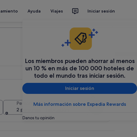
jamiento
Ayuda
Viajes
Iniciar sesión
Organiza tu viaje
Los miembros pueden ahorrar al menos
un 10 % en más de 100 000 hoteles de
todo el mundo tras iniciar sesión.
Iniciar sesión
Añadir varias fechas o destinos
Personas
Más información sobre Expedia Rewards
Buscar
2 personas, 1 habitación
Danos tu opinión