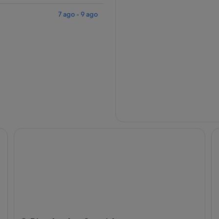
7 ago - 9 ago
O Rincón dos Sentidos
Ca