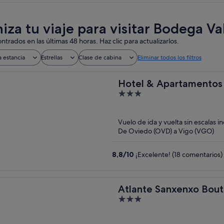
iza tu viaje para visitar Bodega Va
ntrados en las últimas 48 horas. Haz clic para actualizarlos.
a estancia
Estrellas
Clase de cabina
Eliminar todos los filtros
Hotel & Apartamentos
3
out
of
Vuelo de ida y vuelta sin escalas i
5
De Oviedo (OVD) a Vigo (VGO)
8,8
/
10
¡Excelente! (18 comentarios)
Atlante Sanxenxo Bout
3
out
of