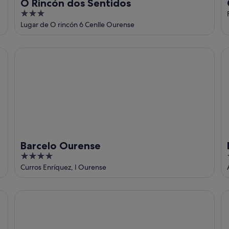
O Rincón dos Sentidos
3
out
Lugar de O rincón 6 Cenlle Ourense
of
5
otel
Barcelo Ourense
EX
Barcelo Ourense
4
out
Curros Enríquez, I Ourense
of
5
NEW JJ HOSTEL
Ho