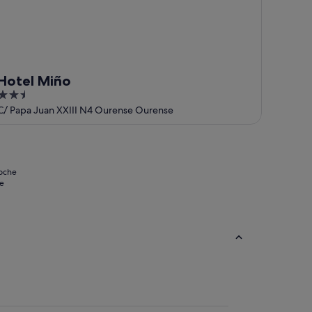
Hotel Miño
2.5
out
C/ Papa Juan XXIII N4 Ourense Ourense
of
5
noche
se