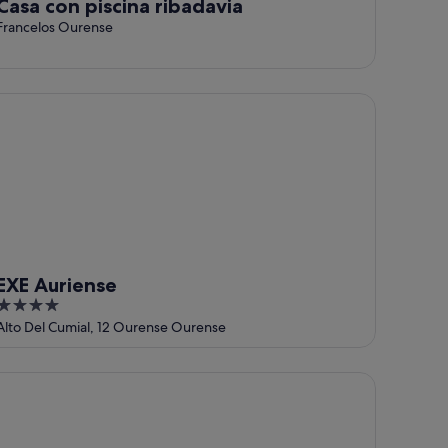
Casa con piscina ribadavia
Francelos Ourense
E Auriense
EXE Auriense
4
out
Alto Del Cumial, 12 Ourense Ourense
of
5
tel Miño