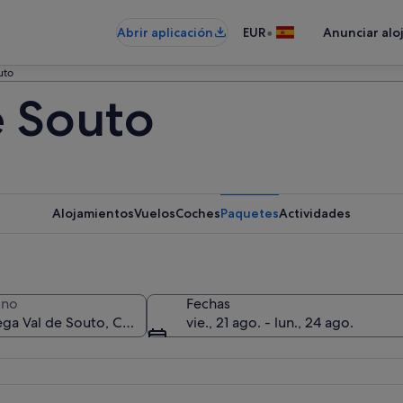
•
Abrir aplicación
EUR
Anunciar alo
uto
e Souto
Alojamientos
Vuelos
Coches
Paquetes
Actividades
ino
Fechas
vie., 21 ago. - lun., 24 ago.