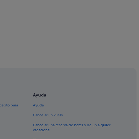
ño
Ayuda
Hermos
xcepto para
Ayuda
 Armán
 Miño
Cancelar un vuelo
Cancelar una reserva de hotel o de un alquiler
vacacional