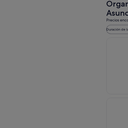
Organi
Asunc
Precios enco
Duración de l