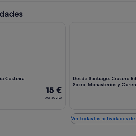
idades
a Costeira
Desde Santiago: Crucero Ribei
ña Costeira
Desde Santiago: Crucero Ri
Sacra, Monasterios y Oure
15 €
por adulto
Ver todas las actividades d