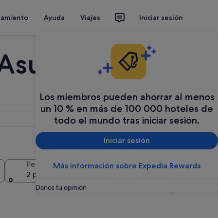
jamiento
Ayuda
Viajes
Iniciar sesión
Organiza tu viaje
 Asunción
Los miembros pueden ahorrar al menos
un 10 % en más de 100 000 hoteles de
todo el mundo tras iniciar sesión.
Iniciar sesión
Añadir varias fechas o destinos
Personas
Más información sobre Expedia Rewards
Buscar
2 personas, 1 habitación
Danos tu opinión