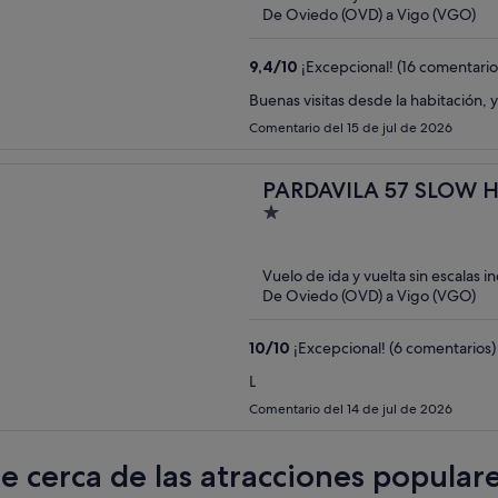
5
De Oviedo (OVD) a Vigo (VGO)
9,4
/
10
¡Excepcional! (16 comentario
Buenas visitas desde la habitación,
Comentario del 15 de jul de 2026
PARDAVILA 57 SLOW 
1
out
of
Vuelo de ida y vuelta sin escalas i
5
De Oviedo (OVD) a Vigo (VGO)
10
/
10
¡Excepcional! (6 comentarios)
L
Comentario del 14 de jul de 2026
te cerca de las atracciones popular