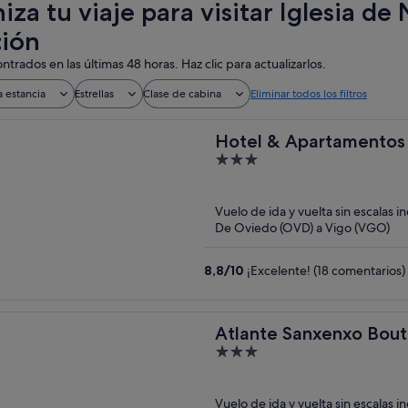
za tu viaje para visitar Iglesia de
ión
ntrados en las últimas 48 horas. Haz clic para actualizarlos.
a estancia
Estrellas
Clase de cabina
Eliminar todos los filtros
Hotel & Apartamentos
3
out
of
Vuelo de ida y vuelta sin escalas i
5
De Oviedo (OVD) a Vigo (VGO)
8,8
/
10
¡Excelente! (18 comentarios)
Atlante Sanxenxo Bout
3
out
of
Vuelo de ida y vuelta sin escalas i