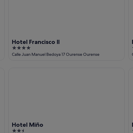
Hotel Francisco II
4
out
Calle Juan Manuel Bedoya 17 Ourense Ourense
of
5
Hotel Miño
N
Hotel Miño
2.5
1