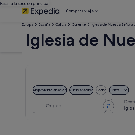
Pasar a la sección principal
Comprar viaje
Europa
España
Galicia
Ourense
Iglesia de Nuestra Señora 
Iglesia de Nu
Alojamiento añadido
Vuelo añadido
Coche
Turista
Origen
Dest
Ver mapa