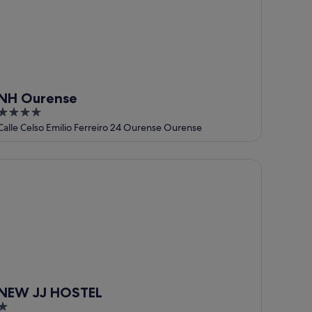
NH Ourense
4
out
Calle Celso Emilio Ferreiro 24 Ourense Ourense
of
5
EW JJ HOSTEL
NEW JJ HOSTEL