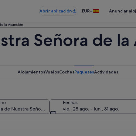
•
Abrir aplicación
EUR
Anunciar alo
de la Asunción
estra Señora de la
Alojamientos
Vuelos
Coches
Paquetes
Actividades
ino
Fechas
vie., 28 ago. - lun., 31 ago.