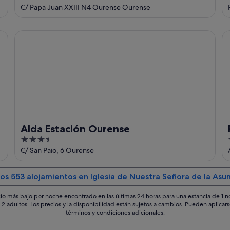
out
C/ Papa Juan XXIII N4 Ourense Ourense
of
5
Alda Estación Ourense
Re
Alda Estación Ourense
3.5
out
C/ San Paio, 6 Ourense
of
5
los 553 alojamientos en Iglesia de Nuestra Señora de la Asu
io más bajo por noche encontrado en las últimas 24 horas para una estancia de 1 
 2 adultos. Los precios y la disponibilidad están sujetos a cambios. Pueden aplicar
términos y condiciones adicionales.