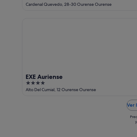
out
Cardenal Quevedo, 28-30 Ourense Ourense
of
5
EXE Auriense
EXE Auriense
4
out
Alto Del Cumial, 12 Ourense Ourense
of
5
Ver 
Prec
y