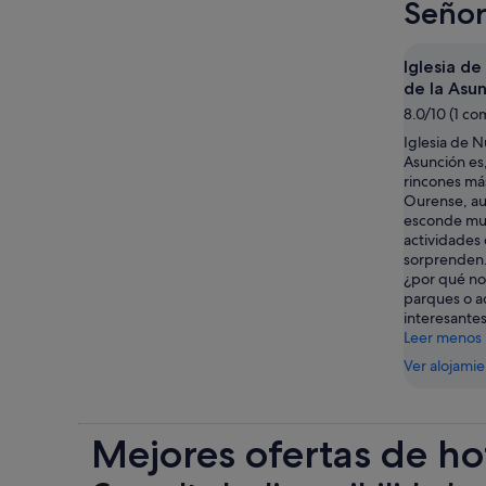
Señor
Iglesia d
de la Asu
8.0/10 (1 co
Iglesia de N
Asunción es,
rincones má
Ourense, au
esconde mul
actividades
sorprenden. 
¿por qué no
parques o 
interesante
Leer menos
Ver alojami
Mejores ofertas de ho