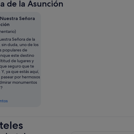
a de la Asunción
e Nuestra Señora
nción
mentario)
uestra Señora de la
 sin duda, uno de los
s populares de
nque este destino
titud de lugares y
 que seguro que te
Y, ya que estás aquí,
 pasear por hermosos
admirar monumentos
s?
entos
teles