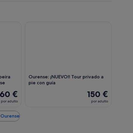
ra Sacra, Monasterios y Ourense
Ourense: ¡NUEVO!! Tour privado a pie con guía
beira
Ourense: ¡NUEVO!! Tour privado a
nse
pie con guía
60 €
150 €
por adulto
por adulto
e Ourense