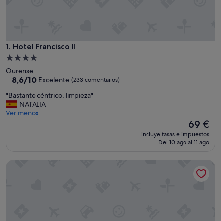
Hotel Francisco II
1. Hotel Francisco II
Alojamiento
de
Ourense
4.0 estrellas
8.6
8,6/10
Excelente
(233 comentarios)
sobre
"
"Bastante céntrico, limpieza"
10,
B
NATALIA
Excelente,
a
Ver menos
(233 comentarios)
s
El
69 €
t
precio
incluye tasas e impuestos
a
actual
Del 10 ago al 11 ago
n
es
t
de
Barcelo Ourense
e
69 €
c
é
n
t
r
i