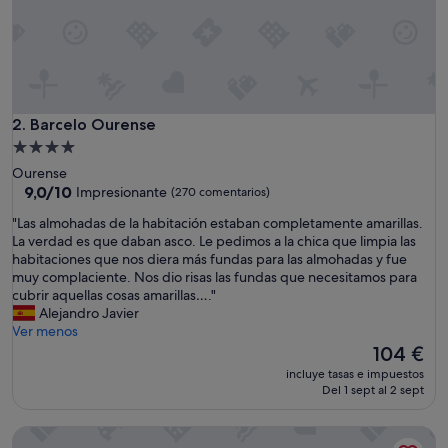
c
o
,
l
i
m
p
Barcelo Ourense
2. Barcelo Ourense
i
Alojamiento
e
de
Ourense
z
4.0 estrellas
9.0
9,0/10
Impresionante
(270 comentarios)
a
sobre
"
"
"Las almohadas de la habitación estaban completamente amarillas.
10,
L
La verdad es que daban asco. Le pedimos a la chica que limpia las
Impresionante,
a
habitaciones que nos diera más fundas para las almohadas y fue
(270 comentarios)
s
muy complaciente. Nos dio risas las fundas que necesitamos para
a
cubrir aquellas cosas amarillas…."
l
Alejandro Javier
m
Ver menos
o
El
104 €
h
precio
incluye tasas e impuestos
a
actual
Del 1 sept al 2 sept
d
es
a
de
Alda Estación Ourense
s
104 €