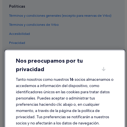
Chalets en O Pereiro de Aguiar
Políticas
Albergues en Ourense
Términos y condiciones generales (excepto para reservas de Vrbo)
Pensiones en Estación de tren de Orense-San Francisco
Términos y condiciones de Vrbo
Hoteles cerca de Puente romano
Accesibilidad
Casas de huéspedes en O Pereiro de Aguiar
Privacidad
Nh Hotels en Ourense
Hoteles de lujo en Ourense
Cookies
Nos preocupamos por tu
Casas rurales en Ourense
Condiciones de uso
privacidad
Albergues en O Pereiro de Aguiar
Información legal/contacto
Paradores hoteles en Ourense
Pautas sobre el contenido y cómo denunciar contenido
Tanto nosotros como nuestros
16
socios almacenamos o
accedemos a información del dispositivo, como
Hoteles boutique en Ourense
identificadores únicos en las cookies para tratar datos
Ayuda
Hoteles de golf en Ourense
personales. Puedes aceptar o administrar tus
Ayuda
Apartamentos en Ourense
preferencias haciendo clic abajo o, en cualquier
momento, a través de la página de la política de
San Cibrao das Viñas hoteles
Cancelar un vuelo
privacidad. Tus preferencias se notificarán a nuestros
Albergues en O Picouto
Cancelar una reserva de hotel o de un alquiler vacacional
socios y no afectarán a los datos de navegación.