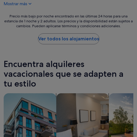
a
Mostrar más
e
98 €
d
u
e
b
Precio
Precio más bajo por noche encontrado en las últimas 24 horas para una
s
i
estancia de 1 noche y 2 adultos. Los precios y la disponibilidad están sujetos a
más
q
cambios. Pueden aplicarse términos y condiciones adicionales.
c
bajo
u
a
por
e
c
noche
Ver todos los alojamientos
d
i
encontrado
a
ó
en
b
n
las
a
,
últimas
Encuentra alquileres
n
h
24 horas
a
a
para
vacacionales que se adapten a
s
b
una
c
tu estilo
i
estancia
o
t
de
.
a
1 noche
Buscar apartamentos
Buscar apartoteles
buscar casas
L
c
y
e
i
2 adultos.
p
ó
Los
e
n
precios
d
a
y
i
m
la
m
p
disponibilidad
o
l