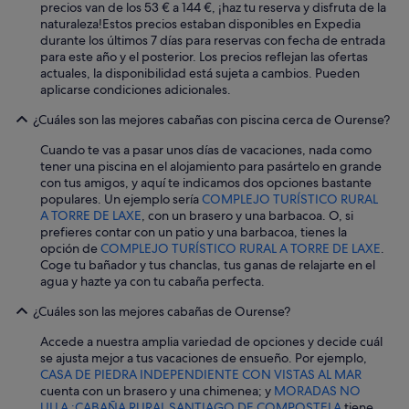
u
precios van de los 53 € a 144 €, ¡haz tu reserva y disfruta de la
y
naturaleza!
Estos precios estaban disponibles en Expedia
c
durante los últimos 7 días para reservas con fecha de entrada
o
para este año y el posterior. Los precios reflejan las ofertas
m
actuales, la disponibilidad está sujeta a cambios. Pueden
p
aplicarse condiciones adicionales.
l
a
¿Cuáles son las mejores cabañas con piscina cerca de Ourense?
c
Cuando te vas a pasar unos días de vacaciones, nada como
i
tener una piscina en el alojamiento para pasártelo en grande
e
con tus amigos, y aquí te indicamos dos opciones bastante
n
populares. Un ejemplo sería
COMPLEJO TURÍSTICO RURAL
t
A TORRE DE LAXE
, con un brasero y una barbacoa. O, si
e
prefieres contar con un patio y una barbacoa, tienes la
.
opción de
COMPLEJO TURÍSTICO RURAL A TORRE DE LAXE
.
N
Coge tu bañador y tus chanclas, tus ganas de relajarte en el
o
agua y hazte ya con tu cabaña perfecta.
s
d
¿Cuáles son las mejores cabañas de Ourense?
i
o
Accede a nuestra amplia variedad de opciones y decide cuál
r
se ajusta mejor a tus vacaciones de ensueño. Por ejemplo,
i
CASA DE PIEDRA INDEPENDIENTE CON VISTAS AL MAR
s
cuenta con un brasero y una chimenea; y
MORADAS NO
a
ULLA :CABAÑA RURAL SANTIAGO DE COMPOSTELA
tiene