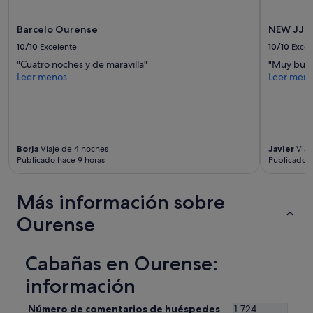
a
t
b
a
l
Barcelo Ourense
NEW JJ 
c
e
10/10
Excelente
10/10
Excel
i
"
o
"Cuatro noches y de maravilla"
"Muy buen
n
Leer menos
Leer men
e
s
q
u
e
Borja
Viaje de 4 noches
Javier
Viaj
n
Publicado hace 9 horas
Publicado h
o
s
d
Más información sobre
i
e
Ourense
r
a
m
Cabañas en Ourense:
á
s
información
f
u
Número de comentarios de huéspedes
1.724