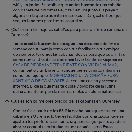
s
wifi y un jardín. Es posible que andes buscando una cabaña
l
con bañera de hidromasaje, o tal vez una junto a la playa o
a
alguna en la que se admitan mascotas... Da igual el tipo que
s
sea, las tenemos para todos los gustos.
f
u
¿Cuáles son las mejores cabañas para pasar un fin de semana en
n
Ourense?
d
Tanto si estás buscando conseguir una escapada de fin de
a
semana con tu pareja como con tus familiares o tus amigos
s
de siempre, tenemos las cabañas ideales para que os divirtáis
q
como nunca. Una de las opciones favoritas de los viajeros es
u
CASA DE PIEDRA INDEPENDIENTE CON VISTAS AL MAR
,
e
con un patio y un brasero, aunque tienes unas cuantas más,
n
como, por ejemplo,
MORADAS NO ULLA :CABAÑA RURAL
e
SANTIAGO DE COMPOSTELA
, con una cocina y acceso a
c
Internet. Elige la que más te guste y olvídate de la rutina
e
diaria durante un par de días increíbles en plena naturaleza.
s
i
¿Cuáles son los mejores precios de las cabañas en Ourense?
t
a
Con tarifas a partir de los 53 € la noche para quedarte en una
m
cabaña en Ourense, lo tienes fácil dar con una opción que se
o
ajuste a tus preferencias, tanto si quieres algo que te ayude a
s
ahorrar como si tu prioridad es una cabaña lujosa.
Estos
p
precios estaban disponibles en Expedia durante los últimos 7