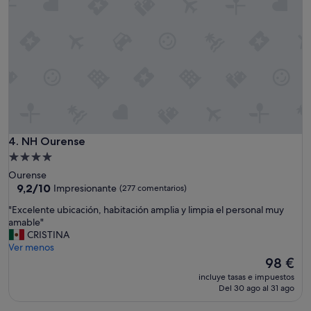
l
e
t
a
m
e
n
t
e
a
m
NH Ourense
4. NH Ourense
a
r
Alojamiento
i
de
Ourense
l
4.0 estrellas
9.2
9,2/10
Impresionante
(277 comentarios)
l
sobre
a
"
"Excelente ubicación, habitación amplia y limpia el personal muy
10,
s
E
amable"
Impresionante,
.
x
CRISTINA
(277 comentarios)
L
c
Ver menos
a
e
El
98 €
v
l
precio
incluye tasas e impuestos
e
e
actual
Del 30 ago al 31 ago
r
n
es
d
t
de