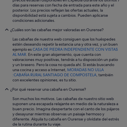
a
días para reservas con fecha de entrada para este año y el
r
posterior. Los precios reflejan las ofertas actuales, la
a
disponibilidad está sujeta a cambios. Pueden aplicarse
c
condiciones adicionales.
u
b
¿Cuáles son las cabañas mejor valoradas en Ourense?
r
i
Las cabañas de nuestra web consiguen que los huéspedes
r
estén deseando repetir la estancia una y otra vez, y un buen
a
ejemplo es
CASA DE PIEDRA INDEPENDIENTE CON VISTAS
q
AL MAR
. En este gran alojamiento, que cuenta con
u
valoraciones muy positivas, tendrás a tu disposición un patio
e
y un brasero. Pero la cosa no queda ahí. Si estás buscando
l
una cocina y acceso a Internet,
MORADAS NO ULLA
l
:CABAÑA RURAL SANTIAGO DE COMPOSTELA
, también
a
con excelentes opiniones, es tu sitio.
s
c
¿Por qué reservar una cabaña en Ourense?
o
Son muchos los motivos. Las cabañas de nuestro sitio web
s
suponen una escapada relajante en medio de la naturaleza a
a
buen precio. Imagina despertarte con el canto de los pájaros
s
y desayunar mientras observas un paisaje hermoso y
a
diferente. Alquila tu cabaña en Ourense y olvídate del estrés
m
de la rutina durante tu viaje.
a