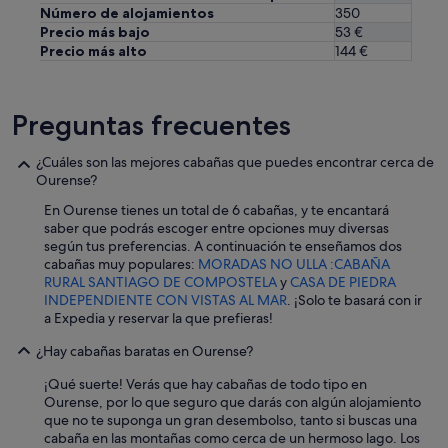
n
Número de alojamientos
350
d
Precio más bajo
53 €
a
Precio más alto
144 €
s
p
a
r
Preguntas frecuentes
a
l
¿Cuáles son las mejores cabañas que puedes encontrar cerca de
a
Ourense?
s
a
En Ourense tienes un total de 6 cabañas, y te encantará
l
saber que podrás escoger entre opciones muy diversas
m
según tus preferencias. A continuación te enseñamos dos
o
cabañas muy populares:
MORADAS NO ULLA :CABAÑA
h
RURAL SANTIAGO DE COMPOSTELA
y
CASA DE PIEDRA
a
INDEPENDIENTE CON VISTAS AL MAR
. ¡Solo te basará con ir
d
a Expedia y reservar la que prefieras!
a
s
¿Hay cabañas baratas en Ourense?
y
f
¡Qué suerte! Verás que hay cabañas de todo tipo en
u
Ourense, por lo que seguro que darás con algún alojamiento
e
que no te suponga un gran desembolso, tanto si buscas una
m
cabaña en las montañas como cerca de un hermoso lago. Los