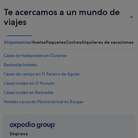
r
i
Te acercamos a un mundo de
l
l
viajes
a
s
…
.
Alojamientos
Vuelos
Paquetes
Coches
Alquileres de vacaciones
"
Casas de huéspedes en Ourense
Barbadás hoteles
Casas de campo en O Pereiro de Aguiar
Casas rurales en O Picouto
Casas rurales en Barbadás
Hoteles cerca de Piscina termal As Burgas
Cabañas en Provincia de Orense
Albergues en Barbadás
Hoteles con gimnasio en Ourense
Empresa