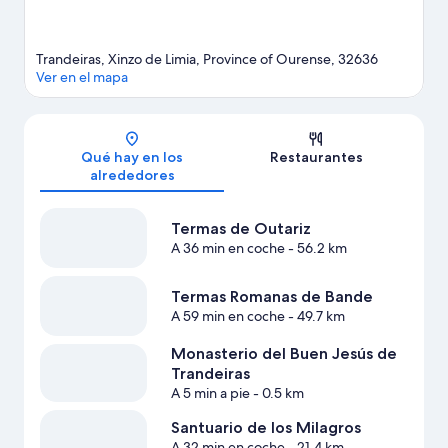
Ver más casas de huéspedes en Xinzo de Limia
Trandeiras, Xinzo de Limia, Province of Ourense, 32636
Ver en el mapa
Mapa
Qué hay en los
Restaurantes
alrededores
Termas de Outariz
A 36 min en coche
- 56.2 km
Termas Romanas de Bande
A 59 min en coche
- 49.7 km
Monasterio del Buen Jesús de
Trandeiras
A 5 min a pie
- 0.5 km
Santuario de los Milagros
A 32 min en coche
- 21.4 km