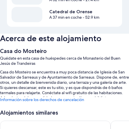
Catedral de Orense
A 37 min en coche
- 52.9 km
Acerca de este alojamiento
Casa do Mosteiro
Quédate en esta casa de huéspedes cerca de Monasterio del Buen
Jesús de Trandeiras
Casa do Mosteiro se encuentra a muy poca distancia de Iglesia de San
Salvador de Sarreaus y de Ayuntamiento de Sarreaus. Dispone de, entre
otros, un detalle de bienvenida diario, una terraza y una galería de arte.
Si quieres descansar, este es tu sitio, y es que dispondrás de 6 baños
termales para relajarte. Conéctate al wifi gratuito de las habitaciones.
Además, tendrás comodidades como un jardín y una biblioteca.
Información sobre los derechos de cancelación
Aquí tienes otros servicios:
Alojamientos similares
Aparcamiento gratis
Hotel Villa de Verin
Eurostars
Bicicletas gratuitas en las instalaciones, un servicio de transporte
desde y hasta el aeropuerto (de pago) y espacios sin humos