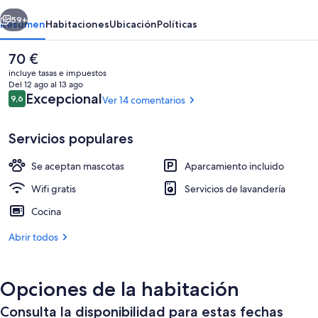
erior
Siguiente
59+
Resumen
Habitaciones
Ubicación
Políticas
El
70 €
precio
incluye tasas e impuestos
actual
Del 12 ago al 13 ago
es
Comentarios
Excepcional
9,6
Ver 14 comentarios
9,6 de 10
de
70 €
Servicios populares
Se aceptan mascotas
Aparcamiento incluido
5 dormitorios, edredones de plumas, c
Wifi gratis
Servicios de lavandería
Cocina
Abrir todos
Opciones de la habitación
Consulta la disponibilidad para estas fechas