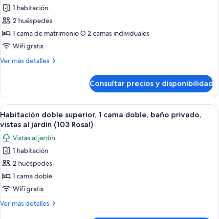
fotos
(101
privado,
1 habitación
de
Claustro)
vistas
2 huéspedes
Habitación
al
jardín
doble
1 cama de matrimonio O 2 camas individuales
(101
superior,
Wifi gratis
Claustro)
baño
Más
Ver más detalles
privado,
detalles
vistas
de
Consultar precios y disponibilidad
Habitación
al
doble
jardín
superior,
Abrir
Un pasillo con pared de piedra, una 
(102
15
baño
Habitación doble superior, 1 cama doble, baño privado,
todas
privado,
Fuente)
vistas al jardín (103 Rosal)
vistas
las
Vistas al jardín
al
fotos
jardín
1 habitación
de
(102
2 huéspedes
Habitación
Fuente)
doble
1 cama doble
superior,
Wifi gratis
1
Más
Ver más detalles
cama
detalles