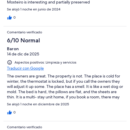
Mosteiro is interesting and partially preserved
Se alojó 1 noche en junio de 2024
0
Comentario verificado
6/10 Normal
Baron
14 de dic de 2025
Aspectos positivos: Limpieza y servicios
Traducir con Google
The owners are great. The property is not. The place is cold for
winter, the thermostat is locked, but if you call the owners they
will adjust it up some. The place has a smell. It is like a wet dog or
mold. The bed is hard, the pillows are flat, and the sheets are
thin. It is a multi- stay unit home, if you book a room, there may
be another 4 (or more) guests staying there with you sharing the
Se alojó 1 noche en diciembre de 2025
common room. For winter, all the potted plant were brought
inside. A bit more communication from the owners as to where
0
they are or where to go for check-in would be appreciated.
They are right next door for the record. The owners made a
Comentario verificado
simple bread, fruit, and coffee breakfast with local jam and