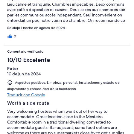
Lieu calme et tranquille. Chambres impecables. Lieux communs
avec café a disposition et cuisine. Deux accès aux chambres soir
par les communs ou accès indépendant. Seul inconvénient on
entendait un peu notre voisin de chambre. On recommande ce
gîte.
Se alojó 1 noche en agosto de 2024
0
Comentario verificado
10/10 Excelente
Peter
10 de jun de 2024
Aspectos positivos: Limpieza, personal, instalaciones y estado del
alojamiento y comodidad de la habitación
Traducir con Google
Worth a side route
Very welcoming hostess whom went out of her way to
accommodate. Great location close to the Mosteiro.
Comfortable room in a traditional dwelling converted to
accommodate guests. Bar adjacent, some food options are
welcome as there are no supermarkets close by to get supplies.