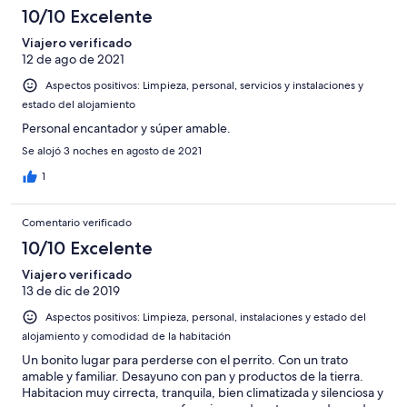
honey. It was nice and they are good conversationalists. I wish I
10/10 Excelente
could rate it higher, but the smell was a big negative for me.
Viajero verificado
12 de ago de 2021
Aspectos positivos: Limpieza, personal, servicios y instalaciones y
estado del alojamiento
Personal encantador y súper amable.
Se alojó 3 noches en agosto de 2021
1
Comentario verificado
10/10 Excelente
Viajero verificado
13 de dic de 2019
Aspectos positivos: Limpieza, personal, instalaciones y estado del
alojamiento y comodidad de la habitación
Un bonito lugar para perderse con el perrito. Con un trato
amable y familiar. Desayuno con pan y productos de la tierra.
Habitacion muy cirrecta, tranquila, bien climatizada y silenciosa y