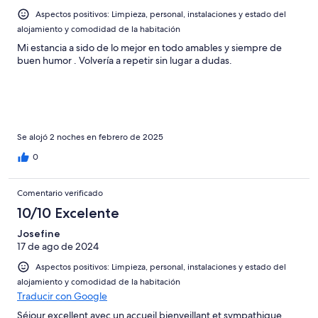
-
2
Aspectos positivos: Limpieza, personal, instalaciones y estado del
Mediocre
-
alojamiento y comodidad de la habitación
Horrible
Mi estancia a sido de lo mejor en todo amables y siempre de
buen humor . Volvería a repetir sin lugar a dudas.
Se alojó 2 noches en febrero de 2025
0
Comentario verificado
10/10 Excelente
Josefine
17 de ago de 2024
Aspectos positivos: Limpieza, personal, instalaciones y estado del
alojamiento y comodidad de la habitación
Traducir con Google
Séjour excellent avec un accueil bienveillant et sympathique.