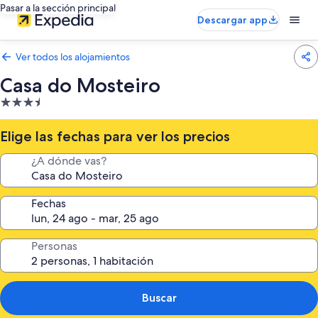
Pasar a la sección principal
Descargar app
Ver todos los alojamientos
Casa do Mosteiro
Alojamiento
de
3.5 estrellas
Elige las fechas para ver los precios
¿A dónde vas?
Fechas
Personas
Buscar