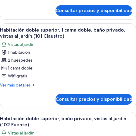
cama
detalles
doble,
de
Consultar precios y disponibilidad
Habitación
baño
estándar
privado
doble,
Abrir
Una habitación con arcos de piedra, te
(001
15
1
Habitación doble superior, 1 cama doble, baño privado,
todas
cama
Campanario)
vistas al jardín (101 Claustro)
doble,
las
Vistas al jardín
baño
fotos
privado
1 habitación
de
(001
2 huéspedes
Habitación
Campanario)
doble
1 cama doble
superior,
Wifi gratis
1
Más
Ver más detalles
cama
detalles
doble,
de
Consultar precios y disponibilidad
Habitación
baño
doble
privado,
superior,
Abrir
Un dormitorio con cama, una planta e
vistas
15
1
Habitación doble superior, baño privado, vistas al jardín
todas
cama
al
(102 Fuente)
doble,
las
jardín
Vistas al jardín
baño