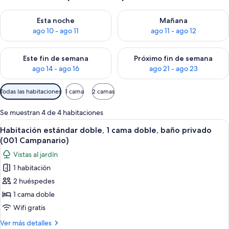
Consulta la disponibilidad para esta noche, ago 10 - ago 11
Consulta la disponibilidad par
Esta noche
Mañana
ago 10 - ago 11
ago 11 - ago 12
Consulta la disponibilidad para este fin de semana, ago 14 - a
Consulta la disponibilidad par
Este fin de semana
Próximo fin de semana
ago 14 - ago 16
ago 21 - ago 23
Filtros
Todas las habitaciones
1 cama
2 camas
disponibles
para
Se muestran 4 de 4 habitaciones
las
Abrir
Un dormitorio con una cama, una cesta
15
Habitación estándar doble, 1 cama doble, baño privado
habitaciones
todas
(001 Campanario)
las
Vistas al jardín
fotos
1 habitación
de
2 huéspedes
Habitación
estándar
1 cama doble
doble,
Wifi gratis
1
Más
Ver más detalles