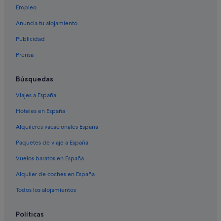
Empleo
Hoteles de lujo en Ourense
Anuncia tu alojamiento
Cabañas en O Pereiro de Aguiar
Publicidad
Hoteles cerca de Estación de tren de Ourense
Prensa
Hoteles con restaurante en Ourense
Casas rurales en Untes
Búsquedas
Pensiones en Ourense
Viajes a España
Albergues en O Picouto
Hoteles en España
Pensiones en Coles
Alquileres vacacionales España
Hoteles con spa en Ourense
Paquetes de viaje a España
Pousadas de Portugal hoteles en Ourense
Vuelos baratos en España
Albergues en Barbadás
Alquiler de coches en España
Albergues en Ourense
Hoteles cerca de Puente del Milenio
Todos los alojamientos
Casas rurales en O Picouto
Políticas
Condominios en Ourense