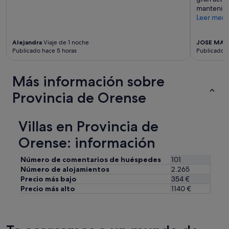
mantenimi
Leer men
Alejandra
Viaje de 1 noche
JOSE MAN
Publicado hace 5 horas
Publicado h
Más información sobre
Provincia de Orense
Villas en Provincia de
Orense: información
Número de comentarios de huéspedes
101
Número de alojamientos
2.265
Precio más bajo
354 €
Precio más alto
1140 €