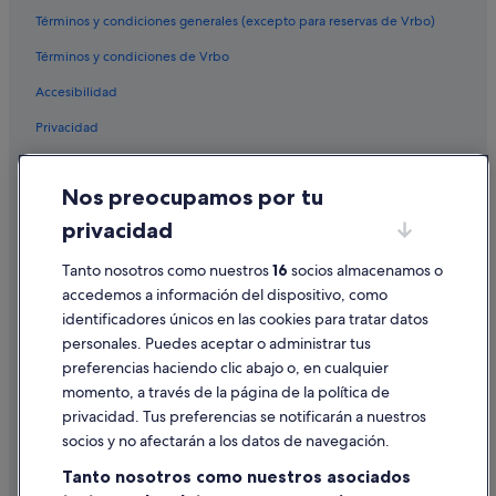
Términos y condiciones generales (excepto para reservas de Vrbo)
Ourense hoteles
Términos y condiciones de Vrbo
B&B en O Picouto
Accesibilidad
Cabañas en Provincia de Orense
Privacidad
Hoteles cerca de Iglesia de Santa Eufemia
Hoteles cerca de Recinto ferial Expourense
Cookies
Nos preocupamos por tu
Hoteles cerca de Piscina termal As Burgas
Condiciones de uso
privacidad
Hoteles cerca de Termas de Outariz
Información legal/contacto
Pensiones en O Picouto
Tanto nosotros como nuestros
16
socios almacenamos o
Pautas sobre el contenido y cómo denunciar contenido
accedemos a información del dispositivo, como
Hoteles de 4 estrellas en Ourense
identificadores únicos en las cookies para tratar datos
Ayuda
Apartamentos en Provincia de Orense
personales. Puedes aceptar o administrar tus
Ayuda
Hoteles cerca de Puente romano
preferencias haciendo clic abajo o, en cualquier
momento, a través de la página de la política de
Pensiones en Estación de tren de Orense-San Francisco
Cancelar un vuelo
privacidad. Tus preferencias se notificarán a nuestros
Hoteles cerca de Parque de San Lázaro
Cancelar una reserva de hotel o de un alquiler vacacional
socios y no afectarán a los datos de navegación.
Paradores hoteles en Ourense
Plazos de reembolso
Tanto nosotros como nuestros asociados