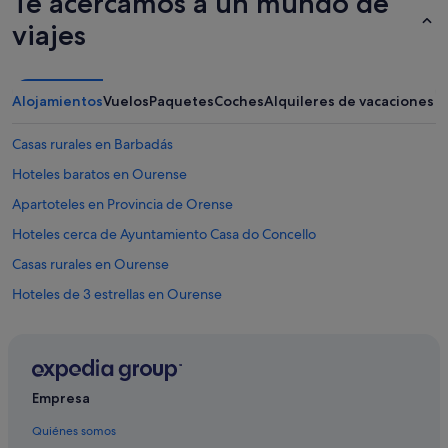
Te acercamos a un mundo de
viajes
Alojamientos
Vuelos
Paquetes
Coches
Alquileres de vacaciones
Casas rurales en Barbadás
Hoteles baratos en Ourense
Apartoteles en Provincia de Orense
Hoteles cerca de Ayuntamiento Casa do Concello
Casas rurales en Ourense
Hoteles de 3 estrellas en Ourense
Hoteles históricos en Ourense
Hoteles cerca de Catedral de Orense
Casas rurales en O Pereiro de Aguiar
Empresa
Hoteles para bodas en Ourense
Quiénes somos
Accor Hotels en Ourense