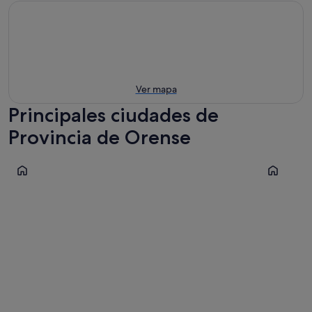
Ver mapa
Principales ciudades de
Provincia de Orense
Ourense
Nogueira 
Ourense
Nogueir