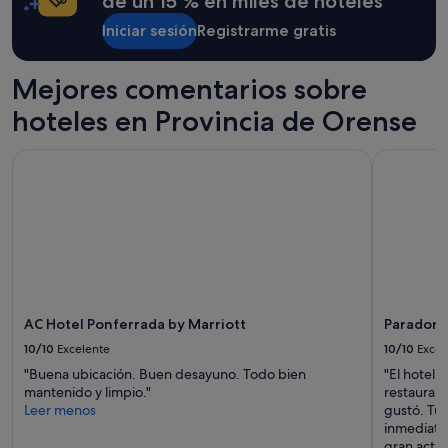
de un 15 % en miles de hoteles
Iniciar sesión
Registrarme gratis
Mejores comentarios sobre
hoteles en Provincia de Orense
AC Hotel Ponferrada by Marriott
Parador d
AC Hotel Ponferrada by Marriott
Parador 
10/10
Excelente
10/10
Excel
"Buena ubicación. Buen desayuno. Todo bien
"El hotel 
mantenido y limpio."
restauran
Leer menos
gustó. Tu
inmediato
gran actit