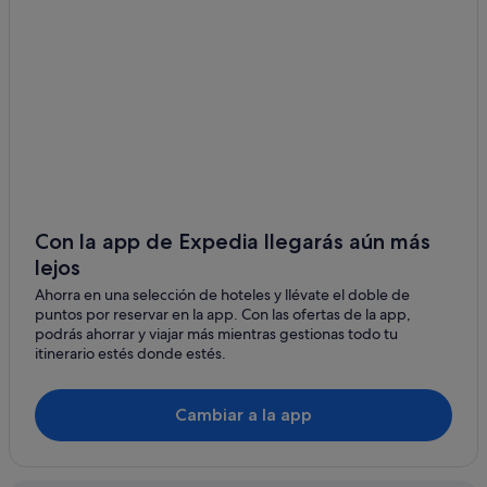
Casas rurales en O Pereiro de Aguiar
Vilar de Ordelles
Hoteles cerca de Catedral de Orense
Hoteles cerca de Estación de tren de Orense-San
Francisco
Hoteles cerca de Iglesia de Santa Eufemia
B&B en O Picouto
Pensiones en Ourense
Apartamentos en Provincia de Orense
Con la app de Expedia llegarás aún más
Casas de huéspedes en Ourense
lejos
Pensiones en O Picouto
Ahorra en una selección de hoteles y llévate el doble de
puntos por reservar en la app. Con las ofertas de la app,
O Pereiro de Aguiar hoteles
podrás ahorrar y viajar más mientras gestionas todo tu
Villas en O Pereiro de Aguiar
itinerario estés donde estés.
Hoteles con gimnasio en Ourense
Cambiar a la app
Casas de campo en Ourense
O Picouto hoteles
Albergues en O Picouto