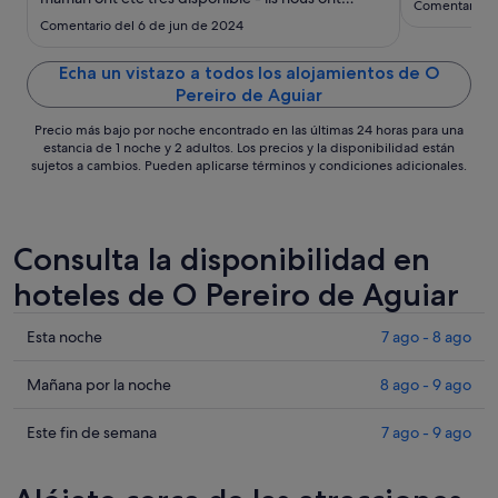
Comentario d
fournis de précieuses informations pour visiter la
Comentario del 6 de jun de 2024
région - ce fut un super séjour"
Echa un vistazo a todos los alojamientos de O
Pereiro de Aguiar
Precio más bajo por noche encontrado en las últimas 24 horas para una
estancia de 1 noche y 2 adultos. Los precios y la disponibilidad están
sujetos a cambios. Pueden aplicarse términos y condiciones adicionales.
Consulta la disponibilidad en
hoteles de O Pereiro de Aguiar
Comprueba
Esta noche
7 ago - 8 ago
los
precios
Comprueba
Mañana por la noche
8 ago - 9 ago
en
los
O
precios
Comprueba
Este fin de semana
7 ago - 9 ago
Pereiro
en
los
de
O
precios