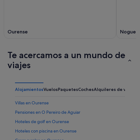
Ourense
Nogueir
Te acercamos a un mundo de
viajes
Alojamientos
Vuelos
Paquetes
Coches
Alquileres de vacaci
Villas en Ourense
Pensiones en O Pereiro de Aguiar
Hoteles de golf en Ourense
Hoteles con piscina en Ourense