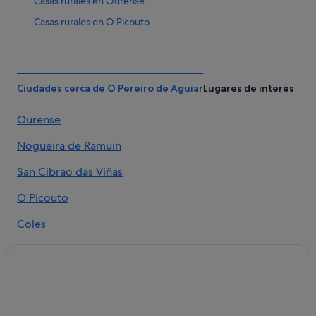
Casas rurales en Ourense
Casas rurales en O Picouto
Apartamentos en O Pereiro de Aguiar
Albergues en Ourense
Casas de huéspedes en O Pereiro de Aguiar
Ciudades cerca de O Pereiro de Aguiar
Lugares de interés
Hoteles de 3 estrellas en Ourense
Ourense
Accor Hotels en Ourense
Nogueira de Ramuín
Hoteles de lujo en Ourense
Cabañas en O Pereiro de Aguiar
San Cibrao das Viñas
Albergues en O Pereiro de Aguiar
O Picouto
Casas de campo en O Pereiro de Aguiar
Coles
Hoteles cerca de Montealegre Club de Golf
A Peroxa
Pensiones en Estación de tren de Orense-San Francisco
Paderne de Allariz
Hoteles cerca de Parque de San Lázaro
Hoteles de 4 estrellas en Ourense
Esgos