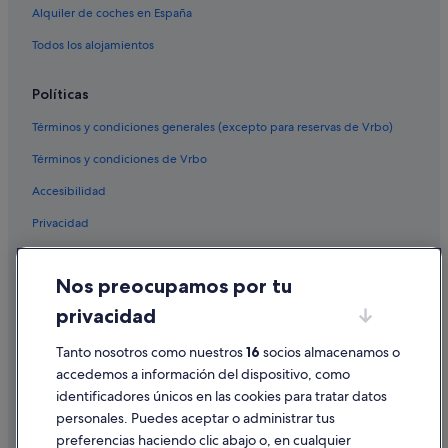
Hoteles cerca de Parque Tecnológico Tecnópole
Alquiler de coches en España
Todos los alojamientos
Políticas
Términos y condiciones generales (excepto para reservas de Vrbo)
Términos y condiciones de Vrbo
Accesibilidad
Privacidad
Cookies
Nos preocupamos por tu
Condiciones de uso
privacidad
Información legal/contacto
Tanto nosotros como nuestros
16
socios almacenamos o
Pautas sobre el contenido y cómo denunciar contenido
accedemos a información del dispositivo, como
identificadores únicos en las cookies para tratar datos
Ayuda
personales. Puedes aceptar o administrar tus
Ayuda
preferencias haciendo clic abajo o, en cualquier