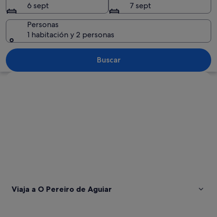
6 sept
7 sept
Aguiar
Personas
1 habitación y 2 personas
Un lago tranquilo con una isla boscosa 
Buscar
Ver mapa
Viaja a O Pereiro de Aguiar