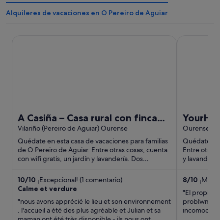
Alquileres de vacaciones en O Pereiro de Aguiar
A Casiña – Casa rural con finca privada cerca de Ourense y 
YourHouse F
A Casiña – Casa rural con finca
YourHou
privada cerca de Ourense y la
Vilariño (Pereiro de Aguiar) Ourense
Ourense
Ribeira Sacra
Quédate en esta casa de vacaciones para familias
Quédate en 
de O Pereiro de Aguiar. Entre otras cosas, cuenta
Entre otras 
con wifi gratis, un jardín y lavandería. Dos
y lavandería
atracciones turísticas ...
que se ...
10
/
10
¡Excepcional! (1 comentario)
8
/
10
¡Muy b
Calme et verdure
"El propieta
"nous avons apprécié le lieu et son environnement
problwmaa, 
. l'accueil a été des plus agréable et Julian et sa
incomoda, mu
maman ont été très disponible - ils nous ont
mejor ubica