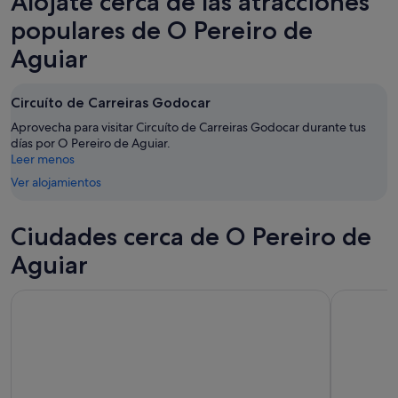
Alójate cerca de las atracciones
Aguiar
Pereiro
en
para
de
O
populares de O Pereiro de
esta
Aguiar
Pereiro
Aguiar
noche,
para
de
7
mañana
Aguiar
ago
por
para
Circuíto de Carreiras Godocar
-
la
este
Aprovecha para visitar Circuíto de Carreiras Godocar durante tus
8
noche,
fin
días por O Pereiro de Aguiar.
ago
8
de
Leer menos
ago
semana,
Ver alojamientos
-
7
9
ago
ago
-
Ciudades cerca de O Pereiro de
9
Aguiar
ago