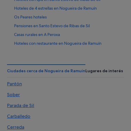
Hoteles de 4 estrellas en Nogueira de Ramuín
Os Peares hoteles
Pensiones en Santo Estevo de Ribas de Sil
Casas rurales en A Peroxa
Hoteles con restaurante en Nogueira de Ramuín
Paradores hoteles en Penalba
Santo Estevo de Ribas de Sil hoteles
Casas rurales en Os Peares
Ciudades cerca de Nogueira de Ramuín
Lugares de interés
Condominios en Nogueira de Ramuín
Pantón
Hoteles cerca de Monumento O Afiador
Sober
Hoteles con bar en Nogueira de Ramuín
Casas de campo en Penalba
Parada de Sil
Hoteles de 3 estrellas en A Peroxa
Carballedo
B&B en Santo Estevo de Ribas de Sil
Cerreda
Casas rurales en Santo Estevo de Ribas de Sil