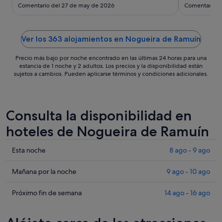
ago
Comentario del 27 de may de 2026
Comentario d
al
31
ago
Ver los 363 alojamientos en Nogueira de Ramuín
Precio más bajo por noche encontrado en las últimas 24 horas para una
estancia de 1 noche y 2 adultos. Los precios y la disponibilidad están
sujetos a cambios. Pueden aplicarse términos y condiciones adicionales.
Consulta la disponibilidad en
hoteles de Nogueira de Ramuín
Comprueba
Esta noche
8 ago - 9 ago
los
precios
Comprueba
Mañana por la noche
9 ago - 10 ago
en
los
Nogueira
precios
Comprueba
Próximo fin de semana
14 ago - 16 ago
de
en
los
Ramuín
Nogueira
precios