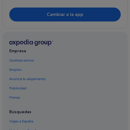
Hoteles boutique en Santo Estevo de Ribas de Sil
Cambiar a la app
Nogueira de Ramuín hoteles
Hotusa hoteles en Santo Estevo de Ribas de Sil
Hotusa hoteles en Os Peares
Casas rurales en Nogueira de Ramuín
Hoteles cápsula en Os Peares
Empresa
Cabañas en Os Peares
Quiénes somos
Apartamentos en Os Peares
Empleo
Hoteles de 4 estrellas en Santo Estevo de Ribas de Sil
Anuncia tu alojamiento
Cabañas en Nogueira de Ramuín
Publicidad
Casas privadas de vacaciones en Santo Estevo de Ribas
Prensa
de Sil
Albergues en Santo Estevo de Ribas de Sil
Búsquedas
Pensiones en Nogueira de Ramuín
Viajes a España
Hoteles de 3 estrellas en Santo Estevo de Ribas de Sil