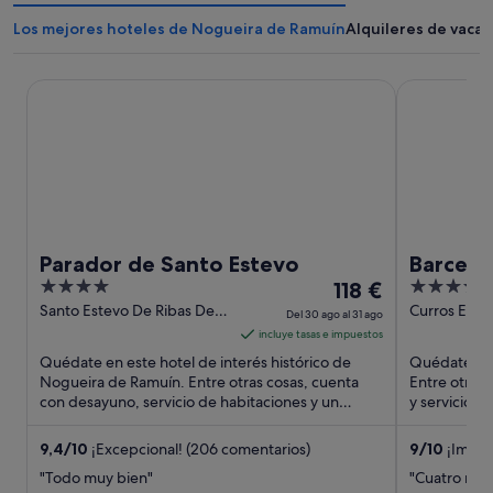
Los mejores hoteles de Nogueira de Ramuín
Alquileres de vaca
Parador de Santo Estevo
Barcelo Our
Parador de Santo Estevo
Barcelo
4
El
4
118 €
out
precio
out
Santo Estevo De Ribas De
Curros Enrí
Del 30 ago al 31 ago
Sil, 1 Nogueira de Ramuin
of
es
of
incluye tasas e impuestos
Ourense
5
de
5
Quédate en este hotel de interés histórico de
Quédate en 
118 €
Nogueira de Ramuín. Entre otras cosas, cuenta
Entre otras 
con desayuno, servicio de habitaciones y un
por
y servicio d
servicio de recepción ...
atracciones t
noche
del
9,4
/
10
¡Excepcional! (206 comentarios)
9
/
10
¡Impre
30
"Todo muy bien"
"Cuatro noch