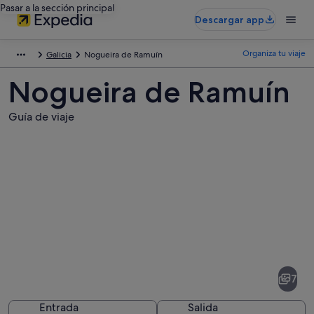
Pasar a la sección principal
Descargar app
Organiza tu viaje
Galicia
Nogueira de Ramuín
Nogueira de Ramuín
Guía de viaje
Fotos
de
Nogueira
7
de
Ramuín
Entrada
Salida