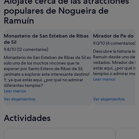
Alójate cerca de las atracciones
para
de
en
esta
Ramuín
Nogueira
populares de Nogueira de
noche,
para
de
Ramuín
8
mañana
Ramuín
ago
por
para
-
la
el
Monasterio de San Esteban de Ribas
Mirador de Pe do 
9
noche,
próximo
de Sil
9.0/10 (4 comentarios)
ago
9
fin
9.8/10 (12 comentarios)
Descubre la historia lo
ago
de
Ramuín desde uno de s
Monasterio de San Esteban de Ribas de Sil es
-
semana,
visitados: Mirador de P
solo uno de los muchos rincones que te
10
14
estás aquí, ¿por qué no
esperan por Santo Estevo de Ribas de Sil,
ago
ago
templos o admirar mon
¡anímate a explorar este interesante destino!
-
Leer menos
Y, ya que estás aquí, ¿por qué no admirar
diferentes templos?
16
Leer menos
ago
Ver alojamientos
Ver alojamientos
Actividades
Desde Santiago: Crucero Ribeira Sacra, Monasterios y Oure
Ourense: ¡