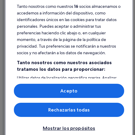
Pautas sobre el contenido y cómo denunciar contenido
Tanto nosotros como nuestros
16
socios almacenamos o
accedemos a información del dispositivo, como
identificadores únicos en las cookies para tratar datos
Ayuda
personales. Puedes aceptar o administrar tus
Ayuda
preferencias haciendo clic abajo o, en cualquier
momento, a través de la página de la política de
Cancelar un vuelo
privacidad. Tus preferencias se notificarán a nuestros
Cancelar una reserva de hotel o de un alquiler vacacional
socios y no afectarán a los datos de navegación.
Plazos de reembolso
Tanto nosotros como nuestros asociados
tratamos los datos para proporcionar:
Utilizar un cupón de Expedia
Utilizar datos de localización geográfica precisa. Analizar
Documentos para viajes internacionales
activamente las características del dispositivo para su
identificación. Almacenar la información en un dispositivo
Acepto
y/o acceder a ella. Publicidad y contenido personalizados,
medición de publicidad y contenido, investigación de
audiencia y desarrollo de servicios.
© 2026 Expedia, Inc., una empresa de Expedia Group. Todos los
Rechazarlas todas
Lista de asociados (proveedores)
derechos reservados. Expedia y el logotipo de Expedia son marcas
comerciales o marcas comerciales registradas de Expedia, Inc.
Vacationspot, S.L., Agencia de Viajes, I-AV-0000631.3.
Mostrar los propósitos