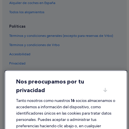
Alquiler de coches en España
Cabañas en Nogueira de Ramuín
Hoteles de 4 estrellas en Santo Estevo de Ribas de Sil
Todos los alojamientos
Hoteles cerca de Monumento O Afiador
Políticas
Hoteles boutique en Santo Estevo de Ribas de Sil
Términos y condiciones generales (excepto para reservas de Vrbo)
Hoteles con spa en Santo Estevo de Ribas de Sil
Términos y condiciones de Vrbo
Albergues en Santo Estevo de Ribas de Sil
Accesibilidad
Hoteles cerca de Monasterio de San Esteban de Ribas de Sil
Privacidad
Casas rurales en Santo Estevo de Ribas de Sil
Villas en Turbisquedo
Cookies
Nos preocupamos por tu
Pensiones en Santo Estevo de Ribas de Sil
Condiciones de uso
privacidad
A Peroxa hoteles
Información legal/contacto
Cabañas en Santo Estevo de Ribas de Sil
Pautas sobre el contenido y cómo denunciar contenido
Tanto nosotros como nuestros
16
socios almacenamos o
accedemos a información del dispositivo, como
Hoteles con bar en Nogueira de Ramuín
identificadores únicos en las cookies para tratar datos
Ayuda
Hoteles con piscina en Os Peares
personales. Puedes aceptar o administrar tus
Ayuda
Hoteles de 4 estrellas en Nogueira de Ramuín
preferencias haciendo clic abajo o, en cualquier