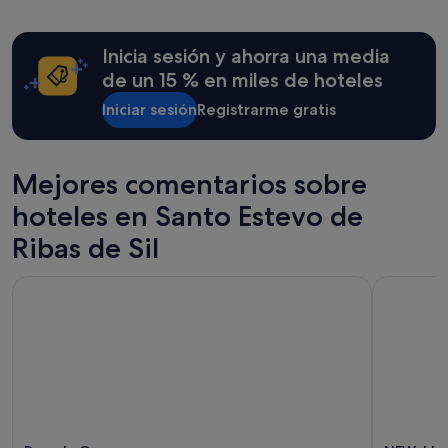
las
l
últimas
i
24 horas
t
Inicia sesión y ahorra una media
para
u
una
de un 15 % en miles de hoteles
d
estancia
f
Iniciar sesión
Registrarme gratis
de
e
1 noche
l
y
a
2 adultos.
Mejores comentarios sobre
h
Los
a
precios
hoteles en Santo Estevo de
n
y
i
la
Ribas de Sil
t
disponibilidad
a
están
Barcelo Ourense
NEW JJ H
c
sujetos
i
a
o
cambios.
n
Pueden
"
aplicarse
términos
y
condiciones
adicionales.