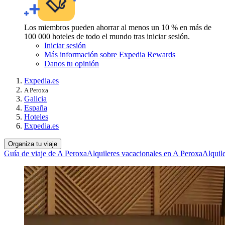
Los miembros pueden ahorrar al menos un 10 % en más de
100 000 hoteles de todo el mundo tras iniciar sesión.
Iniciar sesión
Más información sobre Expedia Rewards
Danos tu opinión
Expedia.es
A Peroxa
Galicia
España
Hoteles
Expedia.es
Organiza tu viaje
Guía de viaje de A Peroxa
Alquileres vacacionales en A Peroxa
Alquil