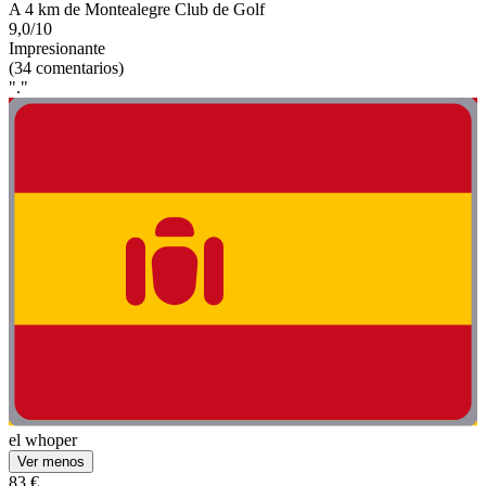
A 4 km de Montealegre Club de Golf
9,0/10
Impresionante
(34 comentarios)
"."
el whoper
Ver menos
83 €