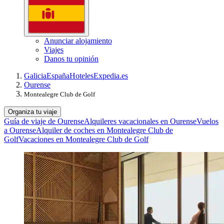
Anunciar alojamiento
Viajes
Danos tu opinión
Galicia
España
Hoteles
Expedia.es
Ourense
Montealegre Club de Golf
Organiza tu viaje
Guía de viaje de Ourense
Alquileres vacacionales en Ourense
Vuelos
a Ourense
Alquiler de coches en Montealegre Club de
Golf
Vacaciones en Montealegre Club de Golf