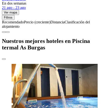
En dos semanas
21 ago - 23 ago
Ver mapa
Filtros
Recomendado
Precio (creciente)
Distancia
Clasificación del
alojamiento
Nuestros mejores hoteles en Piscina
termal As Burgas