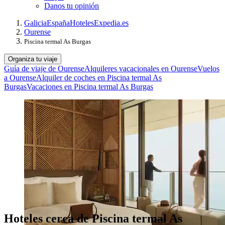
Danos tu opinión
Galicia
España
Hoteles
Expedia.es
Ourense
Piscina termal As Burgas
Organiza tu viaje
Guía de viaje de Ourense
Alquileres vacacionales en Ourense
Vuelos
a Ourense
Alquiler de coches en Piscina termal As
Burgas
Vacaciones en Piscina termal As Burgas
Hoteles cerca de Piscina termal As