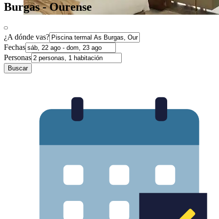
Burgas - Ourense
¿A dónde vas?
Fechas
Personas
Buscar