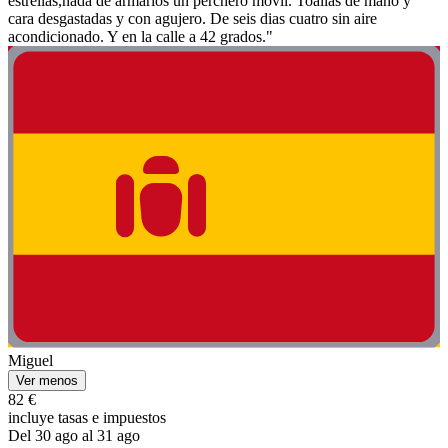
estrellas,nada de armarios un perchero movil. Toallas de mano y
cara desgastadas y con agujero. De seis dias cuatro sin aire
acondicionado. Y en la calle a 42 grados."
Miguel
Ver menos
82 €
incluye tasas e impuestos
Del 30 ago al 31 ago