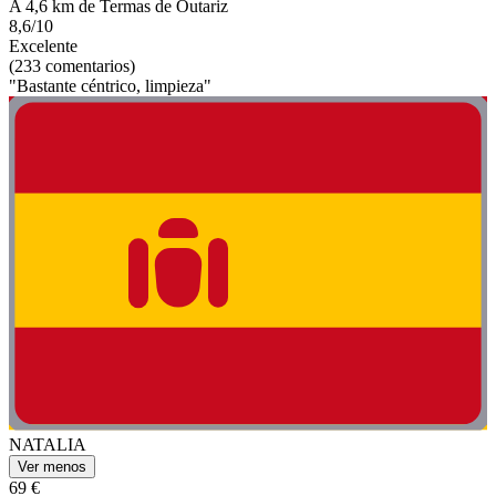
A 4,6 km de Termas de Outariz
8,6/10
Excelente
(233 comentarios)
"Bastante céntrico, limpieza"
NATALIA
Ver menos
69 €