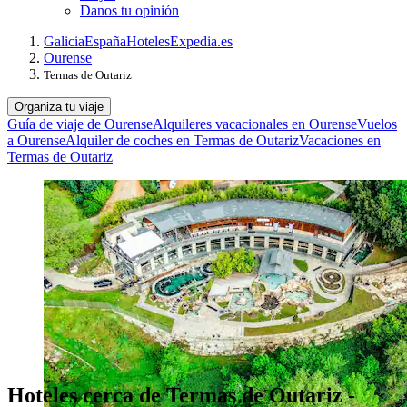
Danos tu opinión
Galicia
España
Hoteles
Expedia.es
Ourense
Termas de Outariz
Organiza tu viaje
Guía de viaje de Ourense
Alquileres vacacionales en Ourense
Vuelos
a Ourense
Alquiler de coches en Termas de Outariz
Vacaciones en
Termas de Outariz
Hoteles cerca de Termas de Outariz -