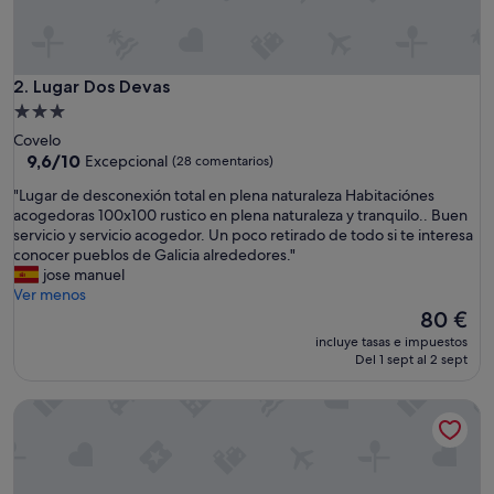
e
y
c
o
n
Lugar Dos Devas
2. Lugar Dos Devas
m
Alojamiento
u
de
Covelo
c
3.0 estrellas
9.6
9,6/10
Excepcional
(28 comentarios)
h
sobre
o
"
"Lugar de desconexión total en plena naturaleza Habitaciónes
10,
e
L
acogedoras 100x100 rustico en plena naturaleza y tranquilo.. Buen
Excepcional,
n
u
servicio y servicio acogedor. Un poco retirado de todo si te interesa
(28 comentarios)
c
g
conocer pueblos de Galicia alrededores."
a
a
jose manuel
n
r
Ver menos
t
d
El
80 €
o
e
precio
,
incluye tasas e impuestos
d
actual
Del 1 sept al 2 sept
l
e
es
o
s
de
m
Cabo Do Mundo Casa Rural
c
80 €
e
o
j
n
o
e
r
x