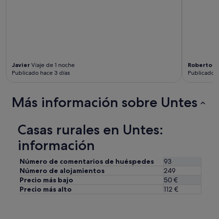
c
n
i
o
o
s
y
a
s
l
e
i
r
r
v
Javier
Viaje de 1 noche
Roberto
Vi
e
i
Publicado hace 3 días
Publicado h
n
c
t
i
o
Más información sobre Untes
o
d
a
o
c
e
Casas rurales en Untes:
o
l
g
d
información
e
í
d
a
o
Número de comentarios de huéspedes
93
v
r
Número de alojamientos
249
i
.
Precio más bajo
50 €
e
U
n
Precio más alto
112 €
n
d
p
o
o
t