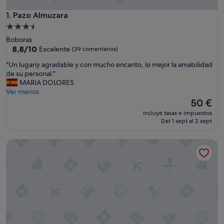
Pazo Almuzara
1. Pazo Almuzara
Alojamiento
de
Boboras
3.5 estrellas
8.8
8,8/10
Excelente
(39 comentarios)
sobre
"
"Un lugariy agradable y con mucho encanto, lo mejor la amabilidad
10,
U
de su personal."
Excelente,
n
MARIA DOLORES
(39 comentarios)
l
Ver menos
u
El
50 €
g
precio
incluye tasas e impuestos
a
actual
Del 1 sept al 2 sept
r
es
i
de
Lugar Dos Devas
y
50 €
a
g
r
a
d
a
b
l