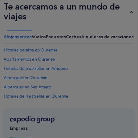
c
o
Te acercamos a un mundo de
o
d
r
viajes
o
e
l
t
o
i
q
r
u
Alojamientos
Vuelos
Paquetes
Coches
Alquileres de vacaciones
a
e
d
t
Hoteles baratos en Ourense
o
i
d
e
Apartamentos en Ourense
e
n
Hoteles de 5 estrellas en Amoeiro
t
e
o
.
Albergues en Ourense
d
M
o
E
Albergues en San Amaro
s
s
Hoteles de 4 estrellas en Ourense
i
o
t
r
Hoteles para bodas en Ourense
e
p
i
r
Hoteles boutique en Ourense
n
e
Pousadas de Portugal hoteles en Ourense
t
n
Empresa
e
d
Casas de campo en Untes
r
i