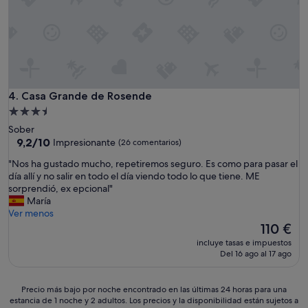
a
"
H
a
b
i
t
a
c
Casa Grande de Rosende
4. Casa Grande de Rosende
i
ó
Alojamiento
n
de
Sober
e
3.5 estrellas
9.2
9,2/10
Impresionante
(26 comentarios)
s
sobre
a
"
"Nos ha gustado mucho, repetiremos seguro. Es como para pasar el
10,
c
N
día allí y no salir en todo el día viendo todo lo que tiene. ME
Impresionante,
o
o
sorprendió, ex epcional"
(26 comentarios)
g
s
María
e
h
Ver menos
d
a
El
110 €
o
g
precio
incluye tasas e impuestos
r
u
actual
Del 16 ago al 17 ago
a
s
es
s
t
de
1
a
110 €
Precio
Precio más bajo por noche encontrado en las últimas 24 horas para una
0
d
estancia de 1 noche y 2 adultos. Los precios y la disponibilidad están sujetos a
más