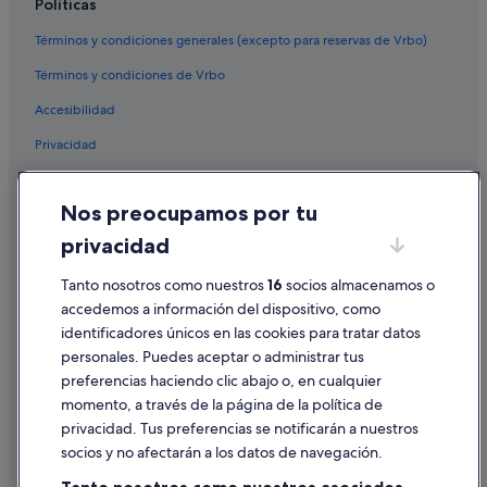
Políticas
a
Independent hoteles en Salamonde
a
Términos y condiciones generales (excepto para reservas de Vrbo)
Laias hoteles
l
r
Términos y condiciones de Vrbo
Casas rurales en Barbadás
e
d
Accesibilidad
Hoteles cerca de Termas de Outariz
e
Privacidad
Salamonde hoteles
d
o
Casas de campo en Amoeiro
Cookies
r
e
Nos preocupamos por tu
Cabañas en Provincia de Orense
Condiciones de uso
s
privacidad
Pensiones en San Cibrao das Viñas
.
Información legal/contacto
"
Untes hoteles
Tanto nosotros como nuestros
16
socios almacenamos o
Pautas sobre el contenido y cómo denunciar contenido
accedemos a información del dispositivo, como
Hoteles de 3 estrellas en Amoeiro
identificadores únicos en las cookies para tratar datos
Ayuda
Casas de campo en Ourense
personales. Puedes aceptar o administrar tus
Ayuda
Casas privadas de vacaciones en Amoeiro
preferencias haciendo clic abajo o, en cualquier
momento, a través de la página de la política de
Casas rurales en Salamonde
Cancelar un vuelo
privacidad. Tus preferencias se notificarán a nuestros
Villas en Ourense
Cancelar una reserva de hotel o de un alquiler vacacional
socios y no afectarán a los datos de navegación.
Casas rurales en Ourense
Plazos de reembolso