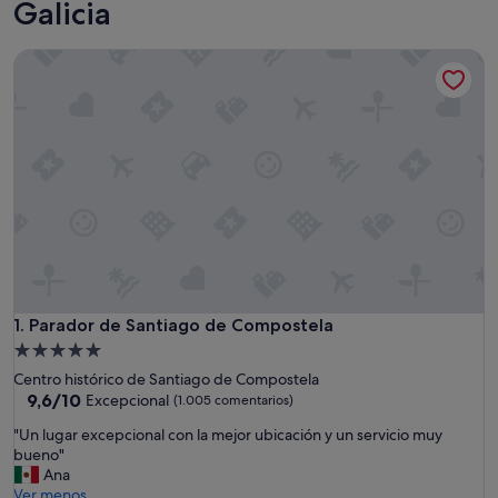
Galicia
Parador de Santiago de Compostela
Parador de Santiago de Compostela
1. Parador de Santiago de Compostela
Alojamiento
de
Centro histórico de Santiago de Compostela
5.0 estrellas
9.6
9,6/10
Excepcional
(1.005 comentarios)
sobre
"
"Un lugar excepcional con la mejor ubicación y un servicio muy
10,
U
bueno"
Excepcional,
n
Ana
(1.005 comentarios)
l
Ver menos