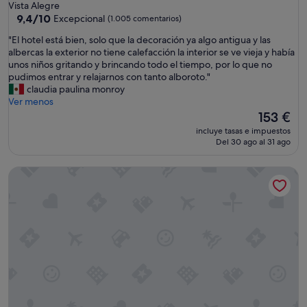
u
de
Vista Alegre
o
e
5.0 estrellas
9.4
9,4/10
Excepcional
(1.005 comentarios)
n
n
sobre
i
o
"
"El hotel está bien, solo que la decoración ya algo antigua y las
10,
t
"
E
albercas la exterior no tiene calefacción la interior se ve vieja y había
Excepcional,
o
l
unos niños gritando y brincando todo el tiempo, por lo que no
(1.005 comentarios)
h
h
pudimos entrar y relajarnos con tanto alboroto."
o
o
claudia paulina monroy
t
t
Ver menos
e
e
El
153 €
l
l
precio
,
incluye tasas e impuestos
e
actual
Del 30 ago al 31 ago
m
s
es
u
t
de
y
Occidental Vigo
á
153 €
i
b
m
i
p
e
o
n
r
,
t
s
a
o
n
l
t
o
e
q
d