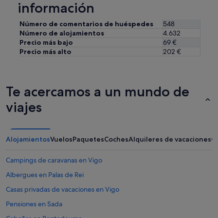
u
y
información
o
g
b
r
a
a
s
Número de comentarios de huéspedes
548
r
j
e
Número de alojamientos
4.632
.
e
v
Precio más bajo
69 €
"
,
e
Precio más alto
202 €
t
v
a
i
l
e
v
j
Te acercamos a un mundo de
e
a
z
y
viajes
p
h
o
a
r
b
l
í
Alojamientos
Vuelos
Paquetes
Coches
Alquileres de vacaciones
O
o
a
v
u
i
Campings de caravanas en Vigo
n
e
o
Albergues en Palas de Rei
j
s
o
Casas privadas de vacaciones en Vigo
n
q
i
u
Pensiones en Sada
ñ
e
o