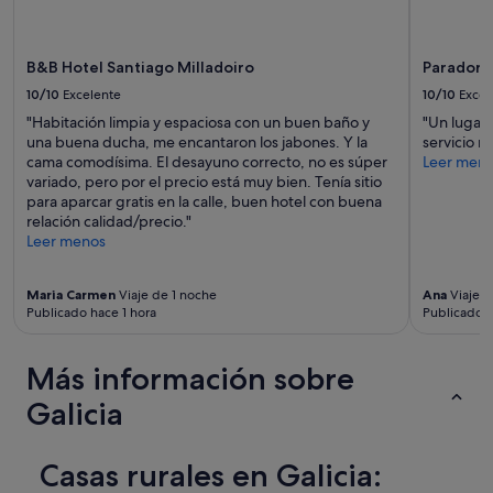
p
aplicarse
o
t
a
términos
t
r
r
y
i
e
a
condiciones
B&B Hotel Santiago Milladoiro
Parador 
e
r
e
adicionales.
n
10/10
Excelente
10/10
Excel
o
s
e
y
p
"Habitación limpia y espaciosa con un buen baño y
"Un lugar 
c
f
e
una buena ducha, me encantaron los jabones. Y la
servicio 
a
a
r
cama comodísima. El desayuno correcto, no es súper
Leer men
l
l
a
variado, pero por el precio está muy bien. Tenía sitio
e
t
r
para aparcar gratis en la calle, buen hotel con buena
f
ó
l
relación calidad/precio."
a
p
o
Leer menos
c
e
y
c
r
p
i
o
Maria Carmen
Viaje de 1 noche
Ana
Viaje d
a
ó
Publicado hace 1 hora
Publicado h
m
r
n
u
a
l
y
q
a
Más información sobre
l
u
i
i
e
Galicia
n
n
s
t
d
u
e
o
b
r
Casas rurales en Galicia:
l
a
i