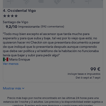
u
e
e
j
l
Occidental Vigo
4. Occidental Vigo
a
a
r
Alojamiento
d
l
de
Santiago de Vigo
e
a
4.0 estrellas
9.2
9,2/10
Impresionante
(592 comentarios)
c
i
sobre
o
n
"
"Todo muy bien excepto el ascensor que tarda mucho para
10,
r
d
T
esperarlo y para que suba y baje, tal vez por lo viejo que está; no
Impresionante,
a
i
o
quisieron hacer mi Checkin sin que presentara documento a pesar
(592 comentarios)
c
c
d
de que indiqué que lo presentaría después aunque comprendo
i
a
o
que debe ser política y el teléfono de la habitación no funcionaba
ó
c
m
tenía que bajar y subir para pedir algo"
n
i
u
Mario Enrique
y
ó
y
Ver menos
a
n
b
El
99 €
a
d
i
precio
l
incluye tasas e impuestos
e
e
actual
Del 6 sept al 7 sept
g
h
n
es
o
a
e
de
a
c
Mostrar más
x
99 €
n
e
c
t
r
e
Precio
Precio más bajo por noche encontrado en las últimas 24 horas para una
i
t
p
estancia de 1 noche y 2 adultos. Los precios y la disponibilidad están sujetos a
más
g
e
cambios. Pueden aplicarse términos y condiciones adicionales.
t