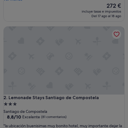
u
El
272 €
g
precio
incluye tasas e impuestos
a
actual
Del 17 ago al 18 ago
r
es
e
de
Lemonade Stays Santiago de Compostela
x
272 €
c
e
p
c
i
o
n
a
l
c
o
n
l
Lemonade Stays Santiago de Compostela
2. Lemonade Stays Santiago de Compostela
a
Alojamiento
m
de
Santiago de Compostela
e
3.0 estrellas
8.8
8,8/10
Excelente
(81 comentarios)
j
sobre
o
"
"la ubicación buenisimas muy bonito hotel, muy importante dejar la
10,
r