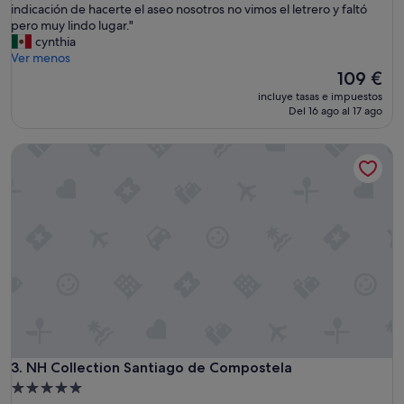
l
indicación de hacerte el aseo nosotros no vimos el letrero y faltó
Excelente,
u
a
pero muy lindo lugar."
(81 comentarios)
b
u
cynthia
i
b
Ver menos
c
i
El
109 €
a
c
precio
c
incluye tasas e impuestos
a
actual
Del 16 ago al 17 ago
i
c
es
ó
i
de
n
NH Collection Santiago de Compostela
ó
109 €
y
n
u
b
n
u
s
e
e
n
r
i
v
s
i
i
c
m
i
a
o
s
m
m
u
u
NH Collection Santiago de Compostela
3. NH Collection Santiago de Compostela
y
y
b
Alojamiento
b