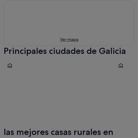
Ver mapa
Principales ciudades de Galicia
Vigo
Santiago 
Vigo
Santiag
las mejores casas rurales en