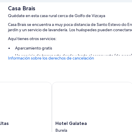
Casa Brais
Quédate en esta casa rural cerca de Golfo de Vizcaya
Casa Brais se encuentra a muy poca distancia de Santo Estevo do Erm
jardín y un servicio de lavandería. Los huéspedes pueden conectarse 
Aquí tienes otros servicios:
Aparcamiento gratis
Un servicio de transporte desde y hasta el aeropuerto (de pago),
Información sobre los derechos de cancelación
Espacios sin humos y asistencia turística y para la compra de ent
Características de la habitación
Todas las habitaciones en Casa Brais tienen características entre las
as
Hotel Galatea
trabajar con ordenador portátil, además de ciertas comodidades adic
Además, otros servicios que encontrarás en todas las habitaciones i
Secadores de pelo y champú
Televisiones de pantalla plana de 22 pulgadas con canales por sa
Calefacción, servicio de limpieza diario y escritorios
Hotel
ltas
Hotel Galatea
Galatea
Burela