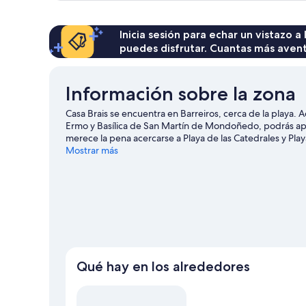
doble
Inicia sesión para echar un vistazo a
puedes disfrutar. Cuantas más aven
Información sobre la zona
Casa Brais se encuentra en Barreiros, cerca de la playa
Ermo y Basílica de San Martín de Mondoñedo, podrás apre
merece la pena acercarse a Playa de las Catedrales y Pla
realizando actividades como windsurf o pesca, pero tamb
Mostrar más
las inmediaciones.
Ver guía de viaje de Barreiros
Ver más casas rurales en Barreiros
Qué hay en los alrededores