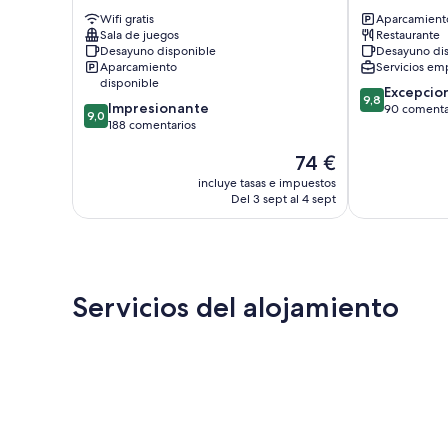
de
Altas
Wifi gratis
Aparcamiento
las
Barreiros
Sala de juegos
Restaurante
Catedrales
Desayuno disponible
Desayuno di
Barreiros
Aparcamiento
Servicios emp
disponible
9.8
Excepcio
9,8
9.0
Impresionante
sobre
90 comenta
9,0
sobre
188 comentarios
10,
10,
Excepcional,
El
74 €
Impresionante,
90 comentari
precio
188 comentarios
incluye tasas e impuestos
actual
Del 3 sept al 4 sept
es
de
74 €
Servicios del alojamiento