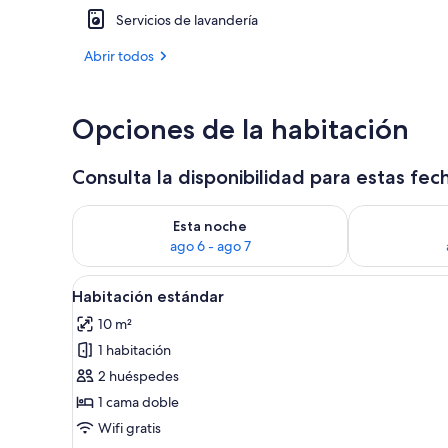
Servicios de lavandería
Ubicación cer
Abrir todos
Opciones de la habitación
Consulta la disponibilidad para estas fec
Consulta la disponibilidad para esta noche, ago 6 - 
Consulta la d
Esta noche
ago 6 - ago 7
Abrir
Habitación de hotel con cama, e
6
Habitación estándar
todas
10 m²
las
1 habitación
fotos
de
2 huéspedes
Habitación
1 cama doble
estándar
Wifi gratis