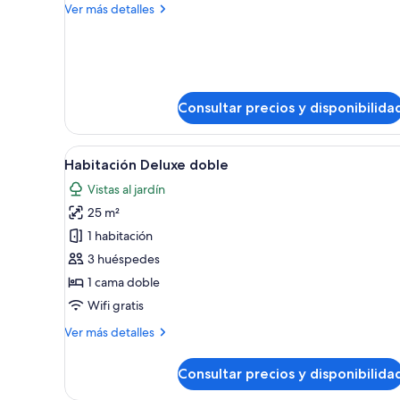
Más
Ver más detalles
detalles
de
Habitación
estándar
Consultar precios y disponibilida
Abrir
Una cama bien tendida con sába
1
Habitación Deluxe doble
todas
Vistas al jardín
las
25 m²
fotos
de
1 habitación
Habitación
3 huéspedes
Deluxe
1 cama doble
doble
Wifi gratis
Más
Ver más detalles
detalles
de
Consultar precios y disponibilida
Habitación
Deluxe