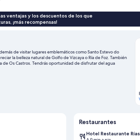
 las ventajas y los descuentos de los que
turas, ¡más recompensas!
. Además de visitar lugares emblemáticos como Santo Estevo do
ciar la belleza natural de Golfo de Vizcaya o Ría de Foz. También
ya de Os Castros. Tendrás oportunidad de disfrutar del agua
ién podrás vivir grandes aventuras practicando la equitación en
Restaurantes
Hotel Restaurante Rías
A 9 min a pie