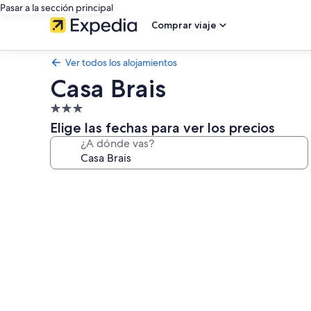
Pasar a la sección principal
Comprar viaje
Ver todos los alojamientos
Casa Brais
Alojamiento
de
Elige las fechas para ver los precios
3.0 estrellas
¿A dónde vas?
Galería
de
imágenes
de
Casa
Brais