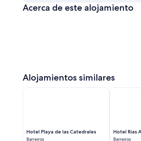
Acerca de este alojamiento
Alojamientos similares
Hotel Playa de las Catedrales
Hotel Rías Alt
Hotel
Hotel
Hotel Playa de las Catedrales
Hotel Rías A
Playa
Rías
Barreiros
Barreiros