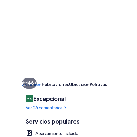
46+
Resumen
Habitaciones
Ubicación
Políticas
Comentarios
Excepcional
9,4
9,4 de 10
Ver 26 comentarios
Servicios populares
Aparcamiento incluido