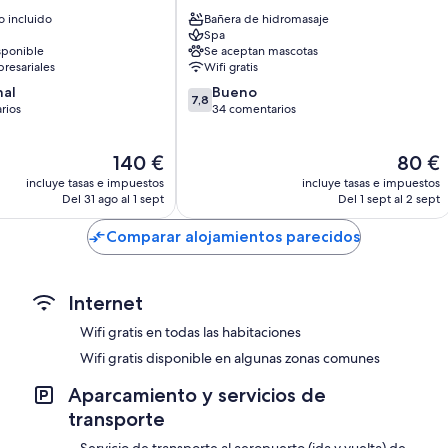
Burela
 incluido
Bañera de hidromasaje
Spa
sponible
Se aceptan mascotas
resariales
Wifi gratis
7.8
nal
Bueno
7,8
sobre
rios
34 comentarios
10,
Bueno,
El
El
140 €
80 €
os
34 comentarios
precio
precio
incluye tasas e impuestos
incluye tasas e impuestos
actual
actual
Del 31 ago al 1 sept
Del 1 sept al 2 sept
es
es
de
de
Comparar alojamientos parecidos
140 €
80 €
Internet
Wifi gratis en todas las habitaciones
Wifi gratis disponible en algunas zonas comunes
Aparcamiento y servicios de
transporte