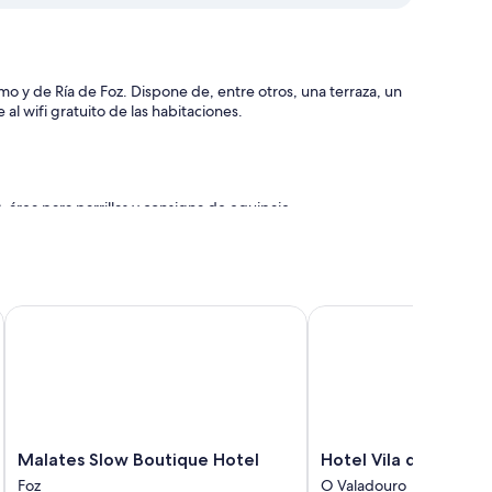
o y de Ría de Foz. Dispone de, entre otros, una terraza, un
al wifi gratuito de las habitaciones.
 área para parrillas y consigna de equipaje
radas
 que se incluyen sábanas de alta calidad y espacios para
Malates Slow Boutique Hotel
Hotel Vila do Val
ionales, como wifi gratis.
ncluyen:
télite
Malates
Hotel
Malates Slow Boutique Hotel
Hotel Vila do Val
Slow
Vila
Foz
O Valadouro