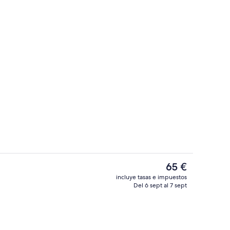
Jardines del alojamiento
El
65 €
precio
incluye tasas e impuestos
actual
Del 6 sept al 7 sept
Jardines del alojamiento
es
de
65 €