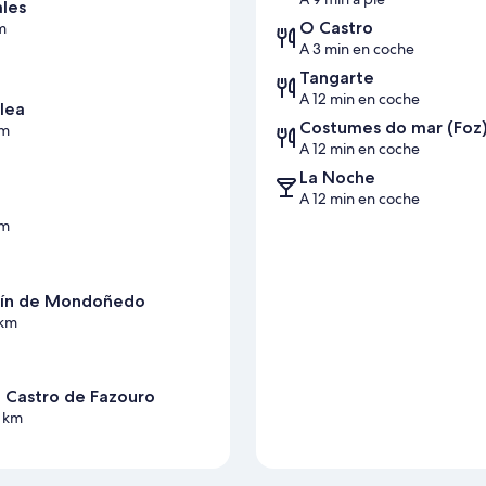
ales
O Castro
m
A 3 min en coche
Tangarte
A 12 min en coche
lea
Costumes do mar (Foz
km
A 12 min en coche
La Noche
A 12 min en coche
km
rtín de Mondoñedo
 km
o Castro de Fazouro
2 km