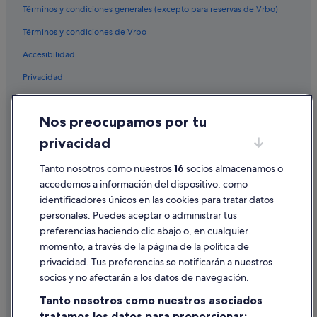
a
Términos y condiciones generales (excepto para reservas de Vrbo)
Hotusa hoteles en Ourense
a
Términos y condiciones de Vrbo
l
Hoteles históricos en Ourense
r
Accesibilidad
Hoteles de 3 estrellas en Ourense
e
d
Privacidad
Hoteles cerca de Ayuntamiento Casa do Concello
e
d
Hoteles con piscina en Ourense
Cookies
o
Nos preocupamos por tu
Hoteles cerca de Parque de San Lázaro
r
Condiciones de uso
e
privacidad
Hoteles de 3 estrellas en San Cibrao das Viñas
Información legal/contacto
s
.
Cabañas en Ourense
Tanto nosotros como nuestros
16
socios almacenamos o
Pautas sobre el contenido y cómo denunciar contenido
"
accedemos a información del dispositivo, como
Casas de campo en Untes
identificadores únicos en las cookies para tratar datos
Ayuda
Hoteles cerca de Piscina termal As Burgas
personales. Puedes aceptar o administrar tus
Ayuda
Casas rurales en O Picouto
preferencias haciendo clic abajo o, en cualquier
momento, a través de la página de la política de
Paradores hoteles en Ourense
Cancelar un vuelo
privacidad. Tus preferencias se notificarán a nuestros
Accor Hotels en Ourense
Cancelar una reserva de hotel o de un alquiler vacacional
socios y no afectarán a los datos de navegación.
Hoteles de lujo en Ourense
Plazos de reembolso
Tanto nosotros como nuestros asociados
B&B en Untes
tratamos los datos para proporcionar:
Utilizar un cupón de Expedia