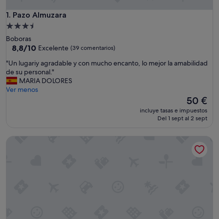
Pazo Almuzara
1. Pazo Almuzara
Alojamiento
de
Boboras
3.5 estrellas
8.8
8,8/10
Excelente
(39 comentarios)
sobre
"
"Un lugariy agradable y con mucho encanto, lo mejor la amabilidad
10,
U
de su personal."
Excelente,
n
MARIA DOLORES
(39 comentarios)
l
Ver menos
u
El
50 €
g
precio
incluye tasas e impuestos
a
actual
Del 1 sept al 2 sept
r
es
i
de
Lugar Dos Devas
y
50 €
a
g
r
a
d
a
b
l