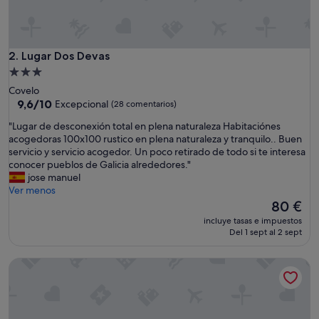
e
y
c
o
n
Lugar Dos Devas
2. Lugar Dos Devas
m
Alojamiento
u
de
Covelo
c
3.0 estrellas
9.6
9,6/10
Excepcional
(28 comentarios)
h
sobre
o
"
"Lugar de desconexión total en plena naturaleza Habitaciónes
10,
e
L
acogedoras 100x100 rustico en plena naturaleza y tranquilo.. Buen
Excepcional,
n
u
servicio y servicio acogedor. Un poco retirado de todo si te interesa
(28 comentarios)
c
g
conocer pueblos de Galicia alrededores."
a
a
jose manuel
n
r
Ver menos
t
d
El
80 €
o
e
precio
,
incluye tasas e impuestos
d
actual
Del 1 sept al 2 sept
l
e
es
o
s
de
m
Pazo da Fraga
c
80 €
e
o
j
n
o
e
r
x