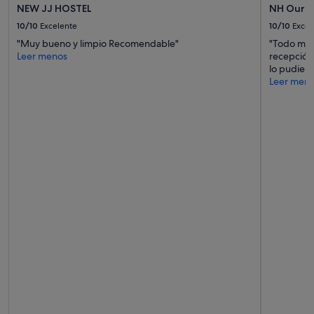
l
condiciones
NEW JJ HOSTEL
NH Oure
e
adicionales.
10/10
Excelente
10/10
Excel
z
a
"Muy bueno y limpio Recomendable"
"Todo muy 
y
Leer menos
recepción
t
lo pudiero
r
Leer men
a
n
q
u
i
l
o
.
.
B
u
e
n
s
e
r
v
i