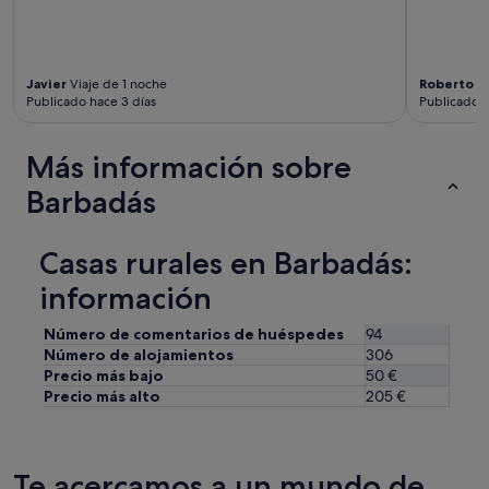
c
i
o
y
s
Javier
Viaje de 1 noche
Roberto
Vi
Publicado hace 3 días
Publicado h
e
r
v
Más información sobre
i
c
Barbadás
i
o
a
Casas rurales en Barbadás:
c
o
información
g
e
Número de comentarios de huéspedes
94
d
Número de alojamientos
306
o
Precio más bajo
50 €
r
Precio más alto
205 €
.
U
n
p
Te acercamos a un mundo de
o