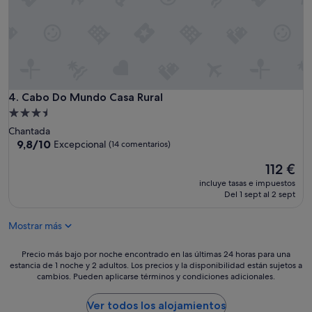
a
"
H
a
b
i
t
a
c
Cabo Do Mundo Casa Rural
4. Cabo Do Mundo Casa Rural
i
ó
Alojamiento
n
de
Chantada
e
3.5 estrellas
9.8
9,8/10
Excepcional
(14 comentarios)
s
sobre
a
El
112 €
10,
c
precio
Excepcional,
incluye tasas e impuestos
o
actual
(14 comentarios)
Del 1 sept al 2 sept
g
es
e
de
d
Mostrar más
112 €
o
r
Precio
Precio más bajo por noche encontrado en las últimas 24 horas para una
a
estancia de 1 noche y 2 adultos. Los precios y la disponibilidad están sujetos a
más
s
cambios. Pueden aplicarse términos y condiciones adicionales.
bajo
1
por
0
noche
Ver todos los alojamientos