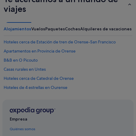
c
viajes
o
r
e
t
Alojamientos
Vuelos
Paquetes
Coches
Alquileres de vacaciones
i
r
a
Hoteles cerca de Estación de tren de Orense-San Francisco
d
Apartamentos en Provincia de Orense
o
d
B&B en O Picouto
e
t
Casas rurales en Untes
o
Hoteles cerca de Catedral de Orense
d
o
Hoteles de 4 estrellas en Ourense
s
i
Pensiones en O Picouto
t
Apartamentos en Ourense
e
i
Casas de campo en San Cibrao das Viñas
n
Empresa
t
Cabañas en O Pereiro de Aguiar
e
Quiénes somos
Pensiones en San Cibrao das Viñas
r