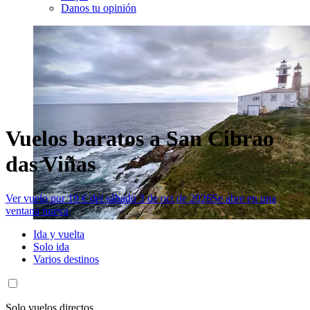
Danos tu opinión
Vuelos baratos a San Cibrao
das Viñas
Ver vuelo por 19 € del sábado 3 de oct de 2026
Se abre en una
ventana nueva
Ida y vuelta
Solo ida
Varios destinos
Solo vuelos directos