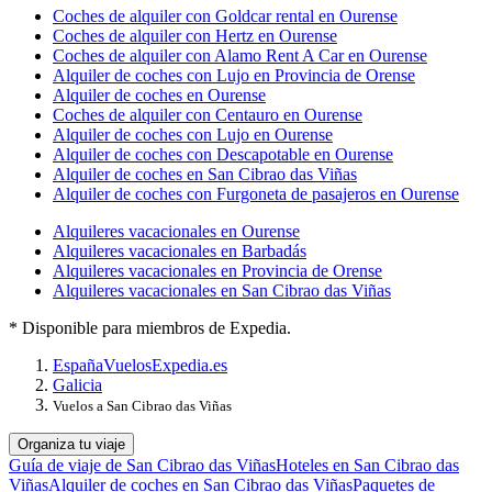
Coches de alquiler con Goldcar rental en Ourense
Coches de alquiler con Hertz en Ourense
Coches de alquiler con Alamo Rent A Car en Ourense
Alquiler de coches con Lujo en Provincia de Orense
Alquiler de coches en Ourense
Coches de alquiler con Centauro en Ourense
Alquiler de coches con Lujo en Ourense
Alquiler de coches con Descapotable en Ourense
Alquiler de coches en San Cibrao das Viñas
Alquiler de coches con Furgoneta de pasajeros en Ourense
Alquileres vacacionales en Ourense
Alquileres vacacionales en Barbadás
Alquileres vacacionales en Provincia de Orense
Alquileres vacacionales en San Cibrao das Viñas
* Disponible para miembros de Expedia.
España
Vuelos
Expedia.es
Galicia
Vuelos a San Cibrao das Viñas
Organiza tu viaje
Guía de viaje de San Cibrao das Viñas
Hoteles en San Cibrao das
Viñas
Alquiler de coches en San Cibrao das Viñas
Paquetes de